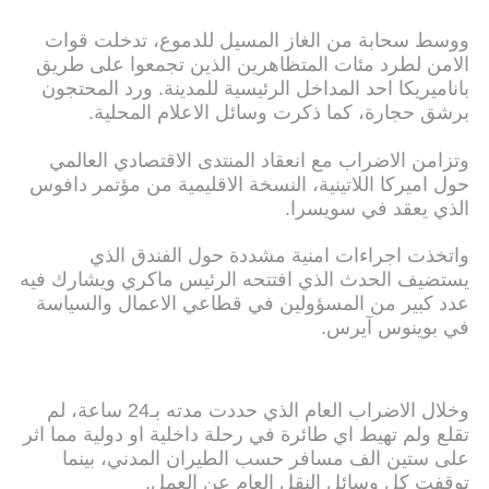
ووسط سحابة من الغاز المسيل للدموع، تدخلت قوات
الامن لطرد مئات المتظاهرين الذين تجمعوا على طريق
باناميريكا احد المداخل الرئيسية للمدينة. ورد المحتجون
برشق حجارة، كما ذكرت وسائل الاعلام المحلية.
وتزامن الاضراب مع انعقاد المنتدى الاقتصادي العالمي
حول اميركا اللاتينية، النسخة الاقليمية من مؤتمر دافوس
الذي يعقد في سويسرا.
واتخذت اجراءات امنية مشددة حول الفندق الذي
يستضيف الحدث الذي افتتحه الرئيس ماكري ويشارك فيه
عدد كبير من المسؤولين في قطاعي الاعمال والسياسة
في بوينوس آيرس.
وخلال الاضراب العام الذي حددت مدته بـ24 ساعة، لم
تقلع ولم تهيط اي طائرة في رحلة داخلية او دولية مما اثر
على ستين الف مسافر حسب الطيران المدني، بينما
توقفت كل وسائل النقل العام عن العمل.