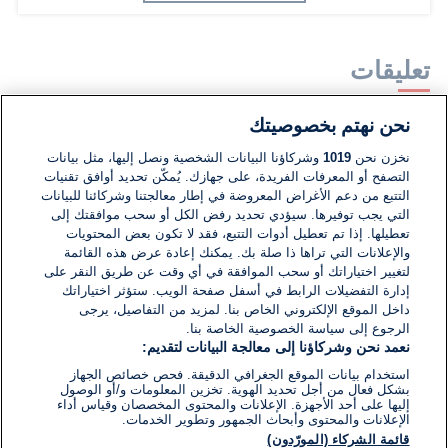
تعليقات
نحن نهتم بخصوصيتك
لا توجد تعليقات مكتوبة حتى الآن. كن الأول!
نخزن نحن
1019
وشركاؤنا البيانات الشخصية ونصل إليها، مثل بيانات
التصفح أو المعرفات الفريدة، على جهازك. يُمكّن تحديد أوافق تقنيات
اكتب تعليقًا جديدًا ...
التتبع من دعم الأغراض المعروضة في إطار معالجتنا وشركائنا للبيانات
التي يجب توفيرها. سيؤدي تحديد رفض الكل أو سحب موافقتك إلى
تعطيلها. إذا تم تعطيل أدوات التتبع، فقد لا تكون بعض المحتويات
والإعلانات التي تراها ذا صلة بك. يمكنك إعادة عرض هذه القائمة
لتغيير اختياراتك أو سحب الموافقة في أي وقت عن طريق النقر على
إدارة التفضيلات الرابط في أسفل صفحة الويب. ستؤثر اختياراتك
داخل الموقع الإلكتروني الخاص بنا. لمزيد من التفاصيل، يرجى
الرجوع إلى سياسة الخصوصية الخاصة بنا.
نعمد نحن وشركاؤنا إلى معالجة البيانات لتقديم:
استخدام بيانات الموقع الجغرافي الدقيقة. فحص خصائص الجهاز
بشكل فعال من أجل تحديد الهوية. تخزين المعلومات و/أو الوصول
إليها على أحد الأجهزة. الإعلانات والمحتوى المخصصان وقياس أداء
الإعلانات والمحتوى وأبحاث الجمهور وتطوير الخدمات.
قائمة الشركاء (المورّدون)