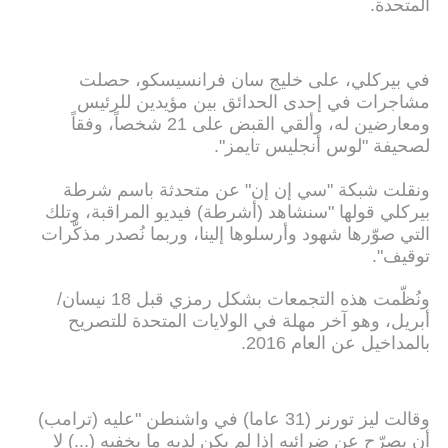
المتحدة.
في بيركلي، على خليج سان فرانسيسكو، حصلت
مشاجرات في إحدى الحدائق بين مؤيدين للرئيس
ومعارضين له، وألقي القبض على 21 شخصاً، وفقاً
لصحيفة "لوس أنجليس تايمز".
ونقلت شبكة "سي إن إن" عن متحدثة باسم شرطة
بيركلي قولها "سنشاهد (أشرطة) فيديو المراقبة، وتلك
التي صوّرها شهود وأرسلوها إلينا، وربما نُصدر مذكّرات
توقيف".
ونُظّمت هذه التجمعات بشكل رمزي قبل 18 نيسان/
أبريل، وهو آخر مهلة في الولايات المتحدة للتصريح
بالمداخيل عن العام 2016.
وقالت ليز تورنر (31 عاما) في واشنطن "عليه (ترامب)
أن يصرّح عن ضرائبه إذا لم يكن لديه ما يخفيه (...) لا