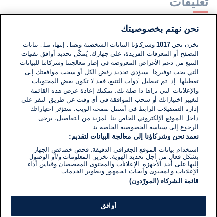
تعليقات
نحن نهتم بخصوصيتك
لا توجد تعليقات مكتوبة حتى الآن. كن الأول!
نخزن نحن
1017
وشركاؤنا البيانات الشخصية ونصل إليها، مثل بيانات
التصفح أو المعرفات الفريدة، على جهازك. يُمكّن تحديد أوافق تقنيات
اكتب تعليقًا جديدًا ...
التتبع من دعم الأغراض المعروضة في إطار معالجتنا وشركائنا للبيانات
التي يجب توفيرها. سيؤدي تحديد رفض الكل أو سحب موافقتك إلى
تعطيلها. إذا تم تعطيل أدوات التتبع، فقد لا تكون بعض المحتويات
والإعلانات التي تراها ذا صلة بك. يمكنك إعادة عرض هذه القائمة
لتغيير اختياراتك أو سحب الموافقة في أي وقت عن طريق النقر على
إدارة التفضيلات الرابط في أسفل صفحة الويب. ستؤثر اختياراتك
داخل الموقع الإلكتروني الخاص بنا. لمزيد من التفاصيل، يرجى
الرجوع إلى سياسة الخصوصية الخاصة بنا.
نعمد نحن وشركاؤنا إلى معالجة البيانات لتقديم:
استخدام بيانات الموقع الجغرافي الدقيقة. فحص خصائص الجهاز
بشكل فعال من أجل تحديد الهوية. تخزين المعلومات و/أو الوصول
إليها على أحد الأجهزة. الإعلانات والمحتوى المخصصان وقياس أداء
الإعلانات والمحتوى وأبحاث الجمهور وتطوير الخدمات.
قائمة الشركاء (المورّدون)
أوافق