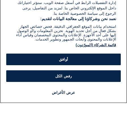
إدارة التفضيلات الرابط في أسفل صفحة الويب. ستؤثر اختياراتك
داخل الموقع الإلكتروني الخاص بنا. لمزيد من التفاصيل، يرجى
الرجوع إلى سياسة الخصوصية الخاصة بنا.
نعمد نحن وشركاؤنا إلى معالجة البيانات لتقديم:
استخدام بيانات الموقع الجغرافي الدقيقة. فحص خصائص الجهاز
بشكل فعال من أجل تحديد الهوية. تخزين المعلومات و/أو الوصول
إليها على أحد الأجهزة. الإعلانات والمحتوى المخصصان وقياس أداء
الإعلانات والمحتوى وأبحاث الجمهور وتطوير الخدمات.
قائمة الشركاء (المورّدون)
أوافق
رفض الكل
عرض الأغراض
أخبار
أخبار هامة
مجانا
مذياع
برنامج
معلومات
فئ