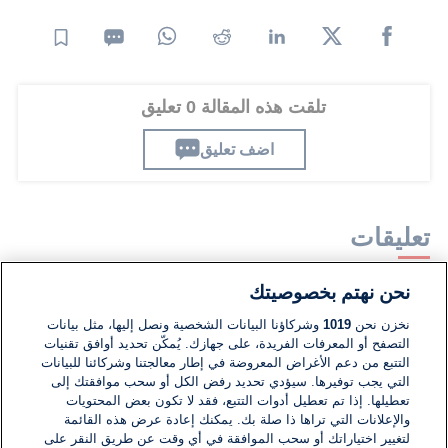
تلقت هذه المقالة 0 تعليق
اضف تعليق
تعليقات
نحن نهتم بخصوصيتك
لا توجد تعليقات مكتوبة حتى الآن. كن الأول!
نخزن نحن
1019
وشركاؤنا البيانات الشخصية ونصل إليها، مثل بيانات
التصفح أو المعرفات الفريدة، على جهازك. يُمكّن تحديد أوافق تقنيات
اكتب تعليقًا جديدًا ...
التتبع من دعم الأغراض المعروضة في إطار معالجتنا وشركائنا للبيانات
التي يجب توفيرها. سيؤدي تحديد رفض الكل أو سحب موافقتك إلى
تعطيلها. إذا تم تعطيل أدوات التتبع، فقد لا تكون بعض المحتويات
والإعلانات التي تراها ذا صلة بك. يمكنك إعادة عرض هذه القائمة
لتغيير اختياراتك أو سحب الموافقة في أي وقت عن طريق النقر على