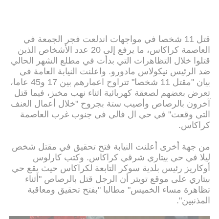
قتل 11 شخصا في مواجهات اندلعت فجر الجمعة في
العاصمة كراكاس، ما يرفع إلى 20 عدد الأشخاص الذين
قتلوا خلال التظاهرات التي بدأت في مطلع الشهر الحالي
ضد الرئيس نيكولاس مادورو. واعلنت النيابة العامة في
بيان "مقتل 11 شخصا" تتراوح اعمارهم بين 17 و45 عاما،
تعرض بعضهم لصعقة كهربائية اثناء نهب مخبز، فيما قتل
آخرون بالرصاص وأصيب ستة بجروح "خلال أعمال العنف
التي وقعت" في حي ال فالي في جنوب غرب العاصمة
كراكاس.
من جهة أخرى أعلنت النيابة فتح تحقيق في مقتل شخص
ليلا في حي بيتاري شرقي كراكاس. وكتب كارلوس
أوكاريز رئيس بلدية سوكر التابعة لكراكاس حيث يقع حي
بيتاري على موقع تويتر أن الرجل قتل بالرصاص "أثناء
تظاهرة مساء الخميس" مطالبا "بفتح تحقيق ومعاقبة
المذنبين".