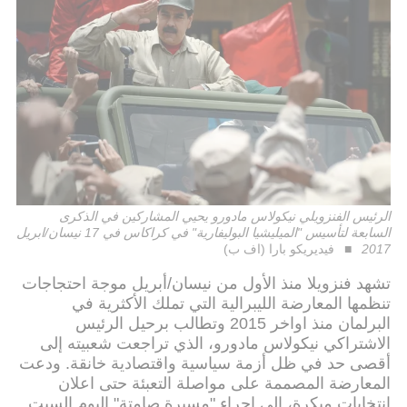
الرئيس الفنزويلي نيكولاس مادورو يحيي المشاركين في الذكرى
السابعة لتأسيس "الميليشيا البوليفارية" في كراكاس في 17 نيسان/ابريل
2017
فيديريكو بارا (اف ب)
تشهد فنزويلا منذ الأول من نيسان/أبريل موجة احتجاجات
تنظمها المعارضة الليبرالية التي تملك الأكثرية في
البرلمان منذ اواخر 2015 وتطالب برحيل الرئيس
الاشتراكي نيكولاس مادورو، الذي تراجعت شعبيته إلى
أقصى حد في ظل أزمة سياسية واقتصادية خانقة. ودعت
المعارضة المصممة على مواصلة التعبئة حتى اعلان
انتخابات مبكرة، إلى اجراء "مسيرة صامتة" اليوم السبت