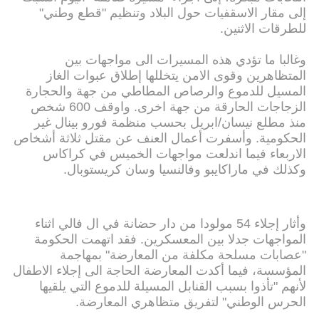
إلى مقار الاسقفيات حول البلاد وتنظيم "قطع وطني"
للطرقات الاثنين.
وغالبا ما تؤدي هذه المسيرات الى مواجهات بين
المتظاهرين وقوى الامن يتخللها إطلاق عبوات الغاز
المسيل للدموع والرصاص المطاطي من جهة والحجارة
الزجاجات الحارقة من جهة اخرى. واوقف 600 شخص
منذ مطلع نيسان/ابريل بحسب منظمة فورو بينال غير
الحكومية. وأسفرت أعمال العنف عن مقتل ثلاثة أشخاص
الاربعاء فيما اندلعت مواجهات الخميس في كراكاس
وكذلك في ماراكايبو وفالنسيا وسان كريستوبال.
وأثار إجلاء 54 مولودا من دار حضانة في ال فالي اثناء
المواجهات جدلا بين المعسكرين. فقد اتهمت الحكومة
"عصابات مسلحة مكلفة من المعارضة" بمهاجمة
المؤسسة، فيما أكدت المعارضة الحاجة الى إجلاء الاطفال
لأنهم "تأذوا بسبب القنابل المسيلة للدموع التي يلقيها
الحرس الوطني" لتفريق متظاهري المعارضة.