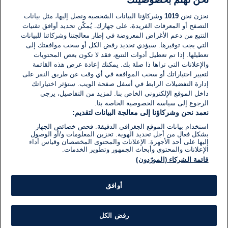
لا توجد تعليقات مكتوبة حتى الآن. كن الأول!
نخزن نحن
1019
وشركاؤنا البيانات الشخصية ونصل إليها، مثل بيانات
التصفح أو المعرفات الفريدة، على جهازك. يُمكّن تحديد أوافق تقنيات
اكتب تعليقًا جديدًا ...
التتبع من دعم الأغراض المعروضة في إطار معالجتنا وشركائنا للبيانات
التي يجب توفيرها. سيؤدي تحديد رفض الكل أو سحب موافقتك إلى
تعطيلها. إذا تم تعطيل أدوات التتبع، فقد لا تكون بعض المحتويات
والإعلانات التي تراها ذا صلة بك. يمكنك إعادة عرض هذه القائمة
لتغيير اختياراتك أو سحب الموافقة في أي وقت عن طريق النقر على
إدارة التفضيلات الرابط في أسفل صفحة الويب. ستؤثر اختياراتك
داخل الموقع الإلكتروني الخاص بنا. لمزيد من التفاصيل، يرجى
الرجوع إلى سياسة الخصوصية الخاصة بنا.
نعمد نحن وشركاؤنا إلى معالجة البيانات لتقديم:
استخدام بيانات الموقع الجغرافي الدقيقة. فحص خصائص الجهاز
بشكل فعال من أجل تحديد الهوية. تخزين المعلومات و/أو الوصول
إليها على أحد الأجهزة. الإعلانات والمحتوى المخصصان وقياس أداء
الإعلانات والمحتوى وأبحاث الجمهور وتطوير الخدمات.
قائمة الشركاء (المورّدون)
أوافق
رفض الكل