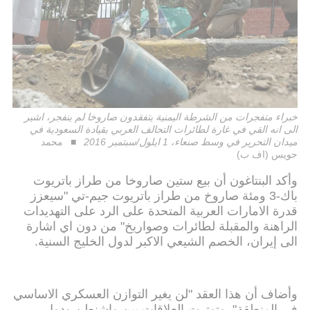
خبراء متفجرات من الشرطة اليمنية يتفقدون صاروخا لم ينفجر، اشير
الى انه القي في غارة لطائرات التحالف العربي بقيادة السعودية في
ميدان التحرير في وسط صنعاء، 1 ايلول/سبتمبر 2016
محمد
حويس (اف ب)
وأكد البنتاغون أن بيع ستين صاروخا من طراز باتريوت
باك-3 ومئة صاروخ من طراز باتريوت جيم-تي "سيعزز
قدرة الامارات العربية المتحدة على الرد على التهديدات
الراهنة والمقبلة لطائرات وصواريخ" من دون اي اشارة
الى إيران، الخصم الشيعي الاكبر لدول الخليج السنية.
وأضاف أن هذا العقد "لن يغير التوازن العسكري الاساسي
في المنطقة". وتوترت العلاقات بين واشنطن ودول