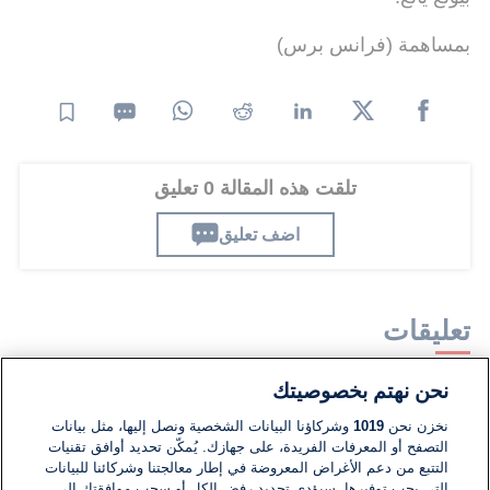
بمساهمة (فرانس برس)
تلقت هذه المقالة 0 تعليق
اضف تعليق
تعليقات
نحن نهتم بخصوصيتك
لا توجد تعليقات مكتوبة حتى الآن. كن الأول!
نخزن نحن
1019
وشركاؤنا البيانات الشخصية ونصل إليها، مثل بيانات
التصفح أو المعرفات الفريدة، على جهازك. يُمكّن تحديد أوافق تقنيات
اكتب تعليقًا جديدًا ...
التتبع من دعم الأغراض المعروضة في إطار معالجتنا وشركائنا للبيانات
التي يجب توفيرها. سيؤدي تحديد رفض الكل أو سحب موافقتك إلى