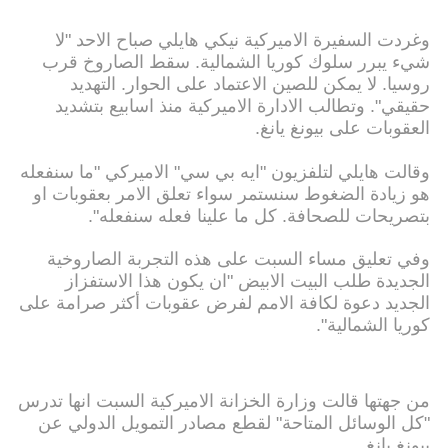
وغردت السفيرة الاميركية نيكي هايلي صباح الاحد "لا
شيء يبرر سلوك كوريا الشمالية. سقط الصاروخ قرب
روسيا. لا يمكن للصين الاعتماد على الحوار. التهديد
حقيقي". وتطالب الادارة الاميركية منذ اسابيع بتشديد
العقوبات على بيونغ يانغ.
وقالت هايلي لتلفزيون "ايه بي سي" الاميركي "ما سنفعله
هو زيادة الضغوط سنستمر سواء تعلق الامر بعقوبات او
بتصريحات للصحافة. كل ما علينا فعله سنفعله".
وفي تعليق مساء السبت على هذه التجربة الصاروخية
الجديدة طلب البيت الابيض "ان يكون هذا الاستفزاز
الجديد دعوة لكافة الامم لفرض عقوبات أكثر صرامة على
كوريا الشمالية".
من جهتها قالت وزارة الخزانة الاميركية السبت انها تدرس
"كل الوسائل المتاحة" لقطع مصادر التمويل الدولي عن
بيونغ يانغ.