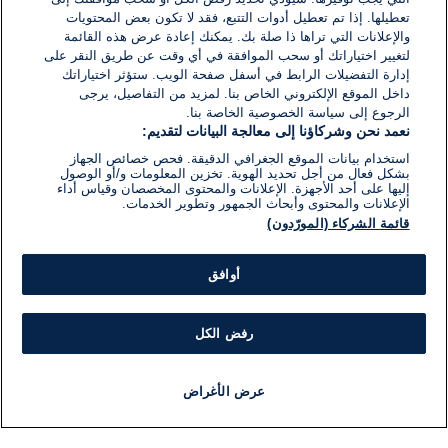
تعطيلها. إذا تم تعطيل أدوات التتبع، فقد لا تكون بعض المحتويات
والإعلانات التي تراها ذا صلة بك. يمكنك إعادة عرض هذه القائمة
لتغيير اختياراتك أو سحب الموافقة في أي وقت عن طريق النقر على
إدارة التفضيلات الرابط في أسفل صفحة الويب. ستؤثر اختياراتك
داخل الموقع الإلكتروني الخاص بنا. لمزيد من التفاصيل، يرجى
الرجوع إلى سياسة الخصوصية الخاصة بنا.
نعمد نحن وشركاؤنا إلى معالجة البيانات لتقديم:
استخدام بيانات الموقع الجغرافي الدقيقة. فحص خصائص الجهاز
بشكل فعال من أجل تحديد الهوية. تخزين المعلومات و/أو الوصول
إليها على أحد الأجهزة. الإعلانات والمحتوى المخصصان وقياس أداء
الإعلانات والمحتوى وأبحاث الجمهور وتطوير الخدمات.
قائمة الشركاء (المورّدون)
أوافق
رفض الكل
عرض الأغراض
أخبار
أخبار هامة
مجانا
مذياع
برنامج