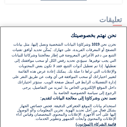
تعليقات
نحن نهتم بخصوصيتك
لا توجد تعليقات مكتوبة حتى الآن. كن الأول!
نخزن نحن
1019
وشركاؤنا البيانات الشخصية ونصل إليها، مثل بيانات
التصفح أو المعرفات الفريدة، على جهازك. يُمكّن تحديد أوافق تقنيات
اكتب تعليقًا جديدًا ...
التتبع من دعم الأغراض المعروضة في إطار معالجتنا وشركائنا للبيانات
التي يجب توفيرها. سيؤدي تحديد رفض الكل أو سحب موافقتك إلى
تعطيلها. إذا تم تعطيل أدوات التتبع، فقد لا تكون بعض المحتويات
والإعلانات التي تراها ذا صلة بك. يمكنك إعادة عرض هذه القائمة
لتغيير اختياراتك أو سحب الموافقة في أي وقت عن طريق النقر على
إدارة التفضيلات الرابط في أسفل صفحة الويب. ستؤثر اختياراتك
داخل الموقع الإلكتروني الخاص بنا. لمزيد من التفاصيل، يرجى
الرجوع إلى سياسة الخصوصية الخاصة بنا.
نعمد نحن وشركاؤنا إلى معالجة البيانات لتقديم:
استخدام بيانات الموقع الجغرافي الدقيقة. فحص خصائص الجهاز
بشكل فعال من أجل تحديد الهوية. تخزين المعلومات و/أو الوصول
إليها على أحد الأجهزة. الإعلانات والمحتوى المخصصان وقياس أداء
الإعلانات والمحتوى وأبحاث الجمهور وتطوير الخدمات.
قائمة الشركاء (المورّدون)