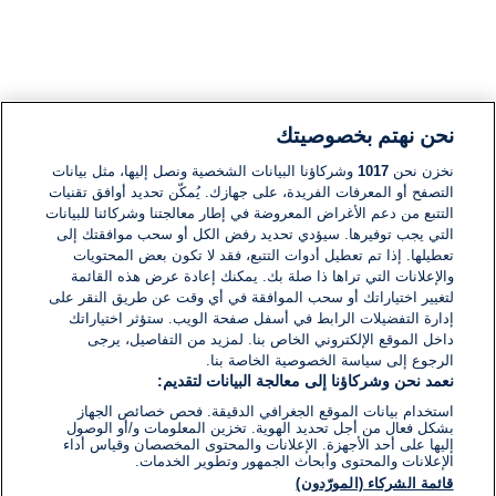
نحن نهتم بخصوصيتك
وأضاف ترامب "يجب أن يكون هذا الانتصار نهاية لنكتة
نخزن نحن
1017
وشركاؤنا البيانات الشخصية ونصل إليها، مثل بيانات
حملة مايك بلومبيرغ، بعد أسوأ أداء للنقاش في تاريخ
التصفح أو المعرفات الفريدة، على جهازك. يُمكّن تحديد أوافق تقنيات
المناظرات الرئاسية".
التتبع من دعم الأغراض المعروضة في إطار معالجتنا وشركائنا للبيانات
التي يجب توفيرها. سيؤدي تحديد رفض الكل أو سحب موافقتك إلى
ومن جهة أخرى، أعلن الملياردير توم ستاير، خروجه من
تعطيلها. إذا تم تعطيل أدوات التتبع، فقد لا تكون بعض المحتويات
السباق للفوز بترشيح الحزب الديمقراطي للانتخابات
والإعلانات التي تراها ذا صلة بك. يمكنك إعادة عرض هذه القائمة
الرئاسية الاميركية بعد حصوله على نتائج "مخيبة للامال".
لتغيير اختياراتك أو سحب الموافقة في أي وقت عن طريق النقر على
إدارة التفضيلات الرابط في أسفل صفحة الويب. ستؤثر اختياراتك
داخل الموقع الإلكتروني الخاص بنا. لمزيد من التفاصيل، يرجى
وحل ستاير البالغ من العمر 62 عاما ثالثا بالانتخابات
الرجوع إلى سياسة الخصوصية الخاصة بنا.
التمهيدية للحزب الديمقراطي في ساوث كارولاينا، وقال
نعمد نحن وشركاؤنا إلى معالجة البيانات لتقديم:
ستاير لمؤيديه "لقد شعرنا بالخيبة حيال نتيجتنا، سبق لي
استخدام بيانات الموقع الجغرافي الدقيقة. فحص خصائص الجهاز
ان قلت انني اذا لم ار طريقا نحو الفوز فسانهي
بشكل فعال من أجل تحديد الهوية. تخزين المعلومات و/أو الوصول
ترشيحي". واضاف "انا لا ارى طريقا للفوز بالرئاسة".
إليها على أحد الأجهزة. الإعلانات والمحتوى المخصصان وقياس أداء
الإعلانات والمحتوى وأبحاث الجمهور وتطوير الخدمات.
قائمة الشركاء (المورّدون)