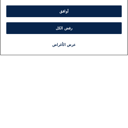
أوافق
تلقت هذه المقالة 0 تعليق
رفض الكل
اضف تعليق
عرض الأغراض
أخبار
أخبار هامة
مجانا
مذياع
برنامج
تعليقات
لا توجد تعليقات مكتوبة حتى الآن. كن الأول!
اكتب تعليقًا جديدًا ...