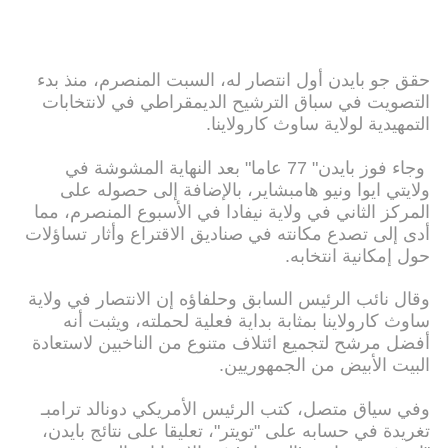
حقق جو بايدن أول انتصار له، السبت المنصرم، منذ بدء
التصويت في سباق الترشيح الديمقراطي في لانتخابات
التمهيدية لولاية ساوث كارولاينا.
وجاء فوز بايدن" 77 عاما" بعد النهاية المشوشة في
ولايتي ايوا ونيو هامبشاير، بالإضافة إلى حصوله على
المركز الثاني في ولاية نيفادا في الأسبوع المنصرم، مما
أدى إلى تصدع مكانته في صناديق الاقتراع وأثار تساؤلات
حول إمكانية انتخابه.
وقال نائب الرئيس السابق وحلفاؤه إن الانتصار في ولاية
ساوث كارولاينا بمثابة بداية فعلية لحملته، ويثبت أنه
أفضل مرشح لتجميع ائتلاف متنوع من الناخبين لاستعادة
البيت الأبيض من الجمهوريين.
وفي سياق متصل، كتب الرئيس الأمريكي دونالد ترامبـ
تغريدة في حسابه على "تويتر"، تعليقا على نتائج بايدن،