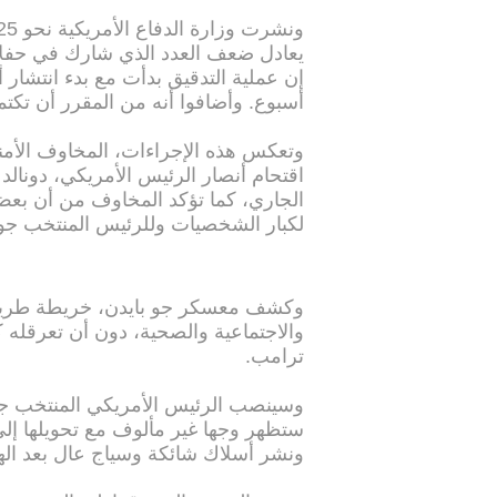
يعادل ضعف العدد الذي شارك في حفل
إن عملية التدقيق بدأت مع بدء انتشار
أسبوع. وأضافوا أنه من المقرر أن تكتمل
وتعكس هذه الإجراءات، المخاوف الأمن
الجاري، كما تؤكد المخاوف من أن بعض 
لكبار الشخصيات وللرئيس المنتخب جو 
وكشف معسكر جو بايدن، خريطة طريق لإ
والاجتماعية والصحية، دون أن تعرقله كث
ترامب.
وسينصب الرئيس الأمريكي المنتخب جو ب
ستظهر وجها غير مألوف مع تحويلها إ
ونشر أسلاك شائكة وسياج عال بعد ال