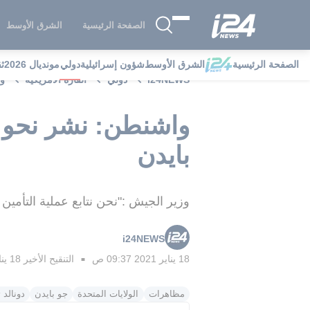
الصفحة الرئيسية
الشرق الأوسط
الصفحة الرئيسية
الشرق الأوسط
شؤون إسرائيلية
دولي
مونديال 2026
ث
i24NEWS
دولي
القارة الامريكية
واشن
بايدن
وزير الجيش :"نحن نتابع عملية التأمين 
i24NEWS
18 يناير 2021 09:37 ص
التنقيح الأخير
18 يناير 2021 01:05 م
■
مظاهرات
الولايات المتحدة
جو بايدن
دونالد 