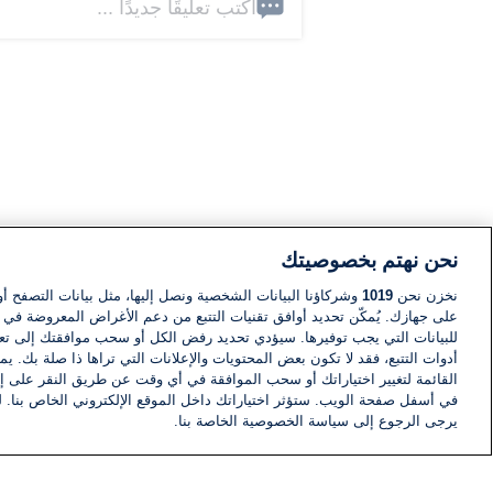
اكتب تعليقًا جديدًا ...
نحن نهتم بخصوصيتك
نخزن نحن
1019
وشركاؤنا البيانات الشخصية ونصل إليها، مثل بيانات التصفح أو
على جهازك. يُمكّن تحديد أوافق تقنيات التتبع من دعم الأغراض المعروضة في إط
للبيانات التي يجب توفيرها. سيؤدي تحديد رفض الكل أو سحب موافقتك إلى تعط
أدوات التتبع، فقد لا تكون بعض المحتويات والإعلانات التي تراها ذا صلة بك. 
القائمة لتغيير اختياراتك أو سحب الموافقة في أي وقت عن طريق النقر على إد
في أسفل صفحة الويب. ستؤثر اختياراتك داخل الموقع الإلكتروني الخاص بنا. ل
يرجى الرجوع إلى سياسة الخصوصية الخاصة بنا.
أخبار
أخبار هامة