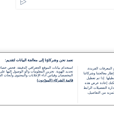
نعمد نحن وشركاؤنا إلى معالجة البيانات لتقديم:
استخدام بيانات الموقع الجغرافي الدقيقة. فحص خصا
 المعرفات الفريدة،
تحديد الهوية. تخزين المعلومات و/أو الوصول إليها على 
ار معالجتنا وشركائنا
المخصصان وقياس أداء الإعلانات والمحتوى وأبحاث ال
يلها. إذا تم تعطيل
قائمة الشركاء (المورّدون)
يمكنك إعادة عرض هذه
ارة التفضيلات الرابط
مزيد من التفاصيل،
مجانا