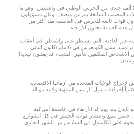
ونشرت وزارة الدفاع الأمريكية نحو 25 ألف جندي من الحرس الوطني في واشنطن، وهو ما
ات التنصيب السابقة بمرتين ونصف. وقال مسؤولون
 أول قوات تابعة للحرس في العاصمة منذ أكثر من
 هذه العملية بحلول الأربعاء.
ية غير العادية، التي تسيطر على واشنطن في أعقاب
اقتحام أنصار الرئيس الأمريكي، دونالد ترامب، مبنى الكونغرس في 6 يناير/كانون الثاني
الأشخاص المكلفين بتأمين المدينة، قد يمثلون تهديدا
بايدن.
خراج الولايات المتحدة من أزماتها الاقتصادية
يراً إجراءات عزل الرئيس المنتهية ولايته دونالد
ايدن بعد يوم غد الأربعاء في عاصمة أميركية
لى حصن منيع وانتشار قوات الجيش في كل الشوارع
هجوم على الكابيتول في السادس من الشهر الجاري