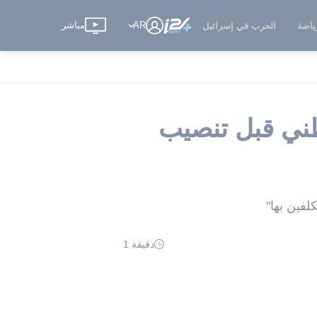
AR
مباشر
ياضة
الحرب في إسرائيل
س الوطني قبل تنصيب
لفين بها"
دقيقة 1