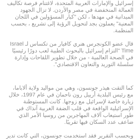
إسرائيل والإمارات العربية المتحدة، لاغتنام فرصة تكاليف
العمالة المنخفضة في مصر والأردن. لا تزال الجهود
الميدانية في مهدها ، لكن "كبار المسؤولين في اللجان
المعنية" يعملون بجد لتحويل الرؤية إلى تشريع ، بحسب
المنظمة.
قال عضو الكونجرس هنري كافيار من تكساس لـ Israel
Time "التزام إسرائيل بالبحوث الطبية لعب دورًا رئيسيًا
في الصحة العالمية - من خلال تطوير اللقاحات وإدارة
سلسلة التوريد والتعاون الاقتصادي".
كما التقت هيذر جونسون، وهي من مواليد ولاية ألاباما،
مع رئيس البلدية أرييل رون ناحمان في عام 1997، خلال
زيارة خاصة لإسرائيل مع زوجها. كانت المستوطنة
الإسرائيلية الواقعة في قلب الضفة الغربية آنذاك في
طور استيعاب آلاف المهاجرين من روسيا الأمر الذي
ضاعف عدد السكان فيها تقريبًا.
وبحسب التقرير فقد استخدمت جونسون، التي كانت تدير