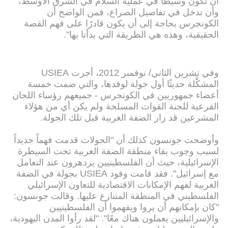
أن تكون وسيطًا في عملية السلام في الشرق الأوسط،
وأن تدخل في تفاصيل الصراع، فمن الواضح أن
الكونجرس بحاجة إلى أن يكون قادرًا على فهم القصة
الحقيقية، وهذه هي الطريقة التي بدأنا بها".
وفي تشرين الثاني/ نوفمبر 2012، أجرت USIEA
المشكَّلة حديثًا أول جولة لوفدها، والتي ضمت خمسة
أعضاء جمهوريين في الكونجرس - جميعهم رؤساء اللجان
الفرعية للجنة القوات المسلحة ولم يكن أي من هؤلاء
المشرعين قد زار الضفة الغربية قبل تلك الجولة.
وأوضحت جونسون كذلك أن "الجولات قدمت فهماً جديداً
لسبب وجوب بقاء منطقة الضفة الغربية تحت السيطرة
الإسرائيلية، حيث أن الفلسطينيين يزدهرون عند التعامل
مع إسرائيل". فقد قامت وفود USIEA بجولة في الضفة
الغربية لفهم الإمكانات الاقتصادية للتعاون الإسرائيلي
الفلسطيني في المنطقة المتنازع عليها. وقالت جونسون:
"كان بإمكانهم أن يروا ويفهموا أن الفلسطينيين
والإسرائيليين يعملون هناك معًا". "لقد رأوا المدن اليهودية،