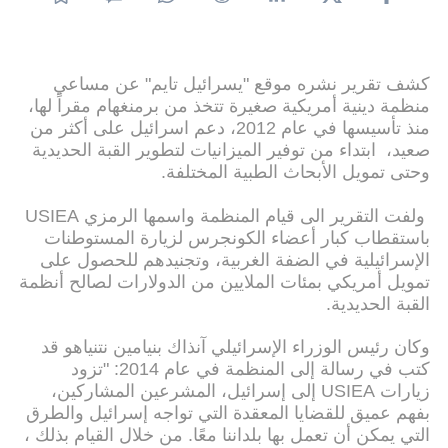
كشف تقرير نشره موقع "يسرائيل تايم" عن مساعي
منظمة دينية أمريكية صغيرة تتخذ من برمنغهام مقراً لها،
منذ تأسيسها في عام 2012، دعم اسرائيل على أكثر من
صعيد، ابتداء من توفير الميزانيات لتطوير القبة الحديدية
وحتى تمويل الأبحاث الطبية المختلفة.
ولفت التقرير الى قيام المنظمة واسمها الرمزي USIEA
باستقطاب كبار أعضاء الكونجرس لزيارة المستوطنات
الإسرائيلية في الضفة الغربية، وتجنيدهم للحصول على
تمويل أمريكي بمئات الملايين من الدولارات لصالح أنظمة
القبة الحديدية.
وكان رئيس الوزراء الإسرائيلي آنذاك بنيامين نتنياهو قد
كتب في رسالة إلى المنظمة في عام 2014: "تزود
زيارات USIEA إلى إسرائيل، المشرعين المشاركين،
بفهم عميق للقضايا المعقدة التي تواجه إسرائيل والطرق
التي يمكن أن تعمل بها بلداننا معًا. من خلال القيام بذلك ،