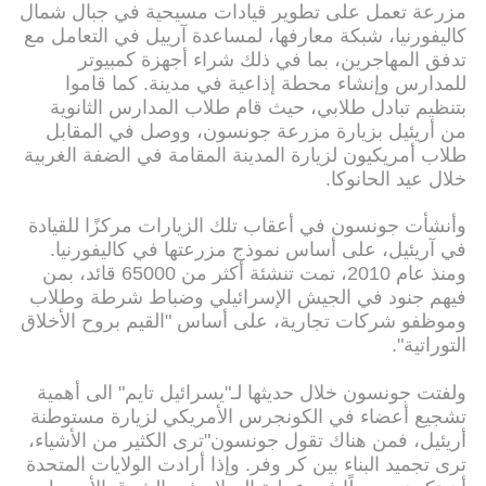
مزرعة تعمل على تطوير قيادات مسيحية في جبال شمال
كاليفورنيا، شبكة معارفها، لمساعدة آرييل في التعامل مع
تدفق المهاجرين، بما في ذلك شراء أجهزة كمبيوتر
للمدارس وإنشاء محطة إذاعية في مدينة. كما قاموا
بتنظيم تبادل طلابي، حيث قام طلاب المدارس الثانوية
من أريئيل بزيارة مزرعة جونسون، ووصل في المقابل
طلاب أمريكيون لزيارة المدينة المقامة في الضفة الغربية
خلال عيد الحانوكا.
وأنشأت جونسون في أعقاب تلك الزيارات مركزًا للقيادة
في آريئيل، على أساس نموذج مزرعتها في كاليفورنيا.
ومنذ عام 2010، تمت تنشئة أكثر من 65000 قائد، بمن
فيهم جنود في الجيش الإسرائيلي وضباط شرطة وطلاب
وموظفو شركات تجارية، على أساس "القيم بروح الأخلاق
التوراتية".
ولفتت جونسون خلال حديثها لـ"يسرائيل تايم" الى أهمية
تشجيع أعضاء في الكونجرس الأمريكي لزيارة مستوطنة
أريئيل، فمن هناك تقول جونسون"ترى الكثير من الأشياء،
ترى تجميد البناء بين كر وفر. وإذا أرادت الولايات المتحدة