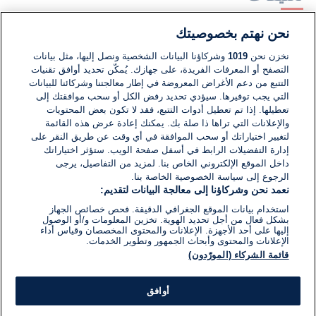
نحن نهتم بخصوصيتك
لا توجد تعليقات مكتوبة حتى الآن. كن الأول!
نخزن نحن
1019
وشركاؤنا البيانات الشخصية ونصل إليها، مثل بيانات
التصفح أو المعرفات الفريدة، على جهازك. يُمكّن تحديد أوافق تقنيات
اكتب تعليقًا جديدًا ...
التتبع من دعم الأغراض المعروضة في إطار معالجتنا وشركائنا للبيانات
التي يجب توفيرها. سيؤدي تحديد رفض الكل أو سحب موافقتك إلى
تعطيلها. إذا تم تعطيل أدوات التتبع، فقد لا تكون بعض المحتويات
والإعلانات التي تراها ذا صلة بك. يمكنك إعادة عرض هذه القائمة
لتغيير اختياراتك أو سحب الموافقة في أي وقت عن طريق النقر على
إدارة التفضيلات الرابط في أسفل صفحة الويب. ستؤثر اختياراتك
داخل الموقع الإلكتروني الخاص بنا. لمزيد من التفاصيل، يرجى
الرجوع إلى سياسة الخصوصية الخاصة بنا.
نعمد نحن وشركاؤنا إلى معالجة البيانات لتقديم:
استخدام بيانات الموقع الجغرافي الدقيقة. فحص خصائص الجهاز
بشكل فعال من أجل تحديد الهوية. تخزين المعلومات و/أو الوصول
إليها على أحد الأجهزة. الإعلانات والمحتوى المخصصان وقياس أداء
الإعلانات والمحتوى وأبحاث الجمهور وتطوير الخدمات.
قائمة الشركاء (المورّدون)
أوافق