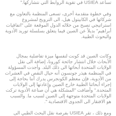
تساعد USIEA في تقوية الروابط التي نتشاركها."
وفي خطوة متقدمة أخرى، تسعى المنظمة بالتعاون مع
شركائها في الكابيتول هيل، الى الترويج لمشروع
استراتيجي تصبح من خلاله الدول الموقعة على "اتفاقيات
أبراهيم" بديلاً عن الصين فيما يتعلق بسلسلة توريد الأدوية
والبحوث الطبية.
وكانت الصين قد كونت لنفسها ميزة تفاضلية بمجال
الأبحاث خلال انتشار جائحة كورونا، إضافة الى نقل
الولايات المتحدة أبحاثها الى ذلك البلد. وأجدت المسؤولة
في المنظمة هيذر جونسون أنه حيال النقص في العشرات
من الأدوية، فإن معظم الكونجرس يدرك أننا بحاجة إلى
إجراء أبحاثنا الطبية خارج الصين وإعادتها إلى الولايات
المتحدة." وأضافت "المشكلة هي أن صناعة الأدوية تركت
الولايات المتحدة متوجهة إلى الصين لسبب ما. والسبب
هو الافتقار الى الجدوى الاقتصادية ".
ومع ذلك ، تقر USIEA بفرصة نقل البحث الطبي الى