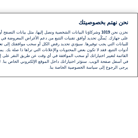
نحن نهتم بخصوصيتك
نخزن نحن
1019
وشركاؤنا البيانات الشخصية ونصل إليها، مثل بيانات التصفح أو
على جهازك. يُمكّن تحديد أوافق تقنيات التتبع من دعم الأغراض المعروضة في إط
للبيانات التي يجب توفيرها. سيؤدي تحديد رفض الكل أو سحب موافقتك إلى تعط
أدوات التتبع، فقد لا تكون بعض المحتويات والإعلانات التي تراها ذا صلة بك. 
القائمة لتغيير اختياراتك أو سحب الموافقة في أي وقت عن طريق النقر على إد
في أسفل صفحة الويب. ستؤثر اختياراتك داخل الموقع الإلكتروني الخاص بنا. ل
يرجى الرجوع إلى سياسة الخصوصية الخاصة بنا.
أخبار
أخبار هامة
معلومات
اللجنة التنفيذية i24NEWS
برنامج i24NEWS
الاذاعة الحية
حياة مهنية
اتصال
خريطة الموقع