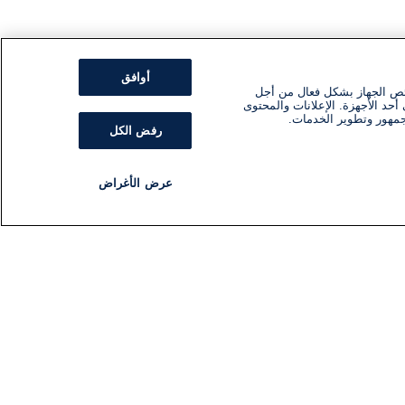
أوافق
ئص الجهاز بشكل فعال من أجل
أحد الأجهزة. الإعلانات والمحتوى
جمهور وتطوير الخدمات.
رفض الكل
عرض الأغراض
مذياع
برنامج
تابعنا
اشترك في النشرة الإخبارية