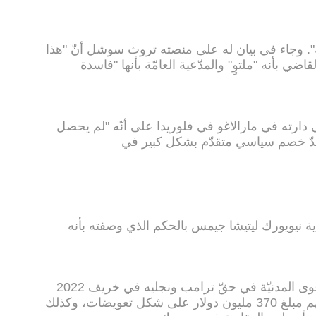
". وجاء في بيان له على منصته تروث سوشل أنّ "هذا
ضي بأنه "ملتوٍ" والمدّعية العامّة بأنها "فاسدة
ارته في مارالاغو في فلوريدا على أنّه "لم يحصل
 ضدّ خصم سياسي متقدّم بشكل كبير في
لاية نيويورك ليتيشا جيمس بالحكم الذي وصفته بأنه
وكانت المدعية العامة التي قدّمت الدعوى المدنيّة في حقّ ترامب ونجليه في خريف 2022
بتهمة الاحتيال المالي، قد طلبت تغريمهم مبلغ 370 مليون دولار على شكل تعويضات، وكذلك