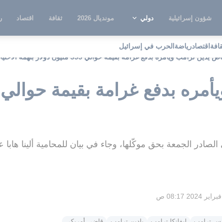
شؤون إسرائيلية
دولي
مونديال 2026
ثقافة
اقتصاد
ر
قافة
اقتصاد
رياضة
الحرب في إسرائيل
ض يدين ترامب ويأمره بدفع غرامة بقيمة حوالي 355 مليون دولار بتهمة الاحتيال
لصادر الجمعة بحق موكّلها، وجاء في بيان للمحامية ألينا هابا
يس ترامب
إيفانكا ترامب
بادين ترامب
قاضي أمريكي