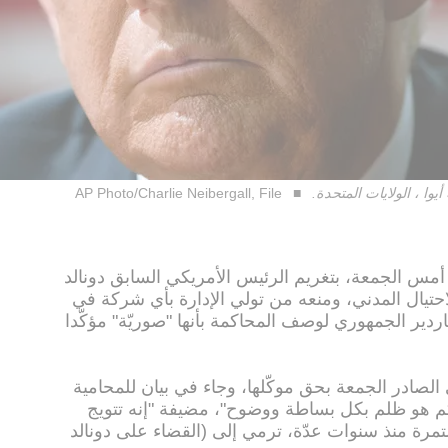
وا ، الولايات المتحدة.
AP Photo/Charlie Neibergall, File
 أمس الجمعة، بتغريم الرئيس الأمريكي السابق دونالد
لار بتهمة الاحتيال المدني، ومنعه من تولي الإدارة بأي شركة في
ارع الملياردير الجمهوري لوصف المحاكمة بأنها "صوريّة" مؤكّدا
لصادر الجمعة بحق موكّلها، وجاء في بيان للمحامية
حكم هو ظلم بكل بساطة ووضوح"، مضيفة "إنه تتويج
رة منذ سنوات عدّة، ترمي إلى (القضاء على دونالد