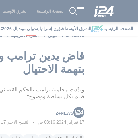
الصفحة الرئيسية
الشرق الأوسط
الصفحة الرئيسية
الشرق الأوسط
شؤون إسرائيلية
دولي
مونديال 2026
ث
i24NEWS
دولي
القارة الامريكية
قا
بتهمة الاحتيال
وندّدت محامية ترامب بالحكم القضائي ا
ظلم بكل بساطة ووضوح"
i24NEWS
17 فبراير 2024 08:16 ص
التنقيح الأخير
17 فبراير 2024 08:17 ص
■
الولايات المتحدة
قاضي
ترامب
غرامة
الرئ