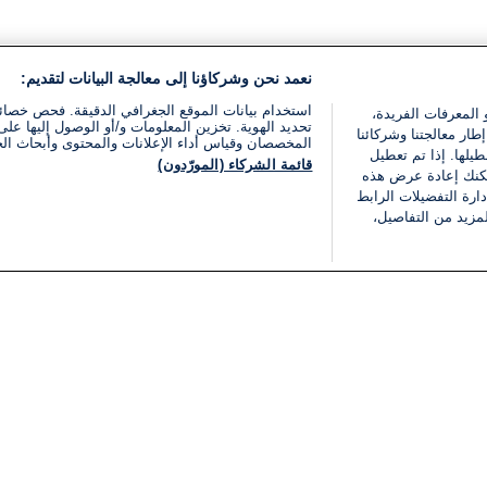
نعمد نحن وشركاؤنا إلى معالجة البيانات لتقديم:
استخدام بيانات الموقع الجغرافي الدقيقة. فحص خصا
 المعرفات الفريدة،
تحديد الهوية. تخزين المعلومات و/أو الوصول إليها على 
ار معالجتنا وشركائنا
المخصصان وقياس أداء الإعلانات والمحتوى وأبحاث ال
يلها. إذا تم تعطيل
قائمة الشركاء (المورّدون)
يمكنك إعادة عرض هذه
ارة التفضيلات الرابط
مزيد من التفاصيل،
مجانا
فئات
قانوني
ملخص الأخبار
شروط الخدمة
الشرق الأوسط
سياسة خاصة
شؤون إسرائيلية
شروط وأحكام الإعلان
دولي
إعلان إمكانية الوصول
مونديال 2026
إدارة التفضيلات
ثقافة
قائمة ملفات تعريف الارتباط