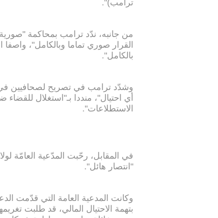
ترامب)".
من جانبه، ندّد ترامب بمحاكمة "صورية
القرار صوري تماما وبالكامل"، واصفا القا
بالكامل".
وشدّد ترامب في تصريح لصحافيين في د
أي احتيال"، منددا بـ"استغلال للقضاء
الاستطلاعات".
في المقابل، رحّبت المدّعية العامّة لو
"انتصار هائل".