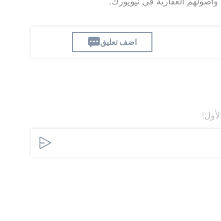
وأصولهم العقارية في نيويورك.
اضف تعليق
لأول!