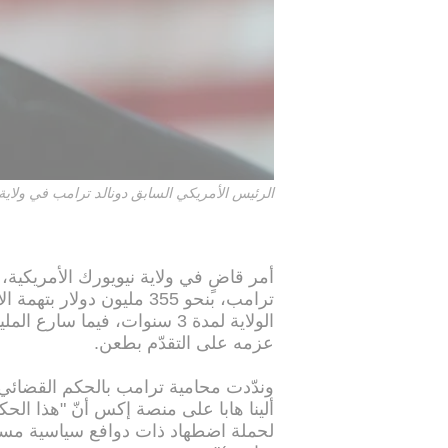
الرئيس الأمريكي السابق دونالد ترامب في ولاية أي
أمر قاضٍ في ولاية نيويورك الأمريكية،
ترامب، بنحو 355 مليون دو
الولاية لمدة 3 سنوات، فيما س
عزمه على التقدّم بطعن.
وندّدت محامية ترامب بالحكم القضائي ا
ألينا هابا على منصة إكس أنّ "هذا ال
لحملة اضطهاد ذات دوافع سياسية مستم