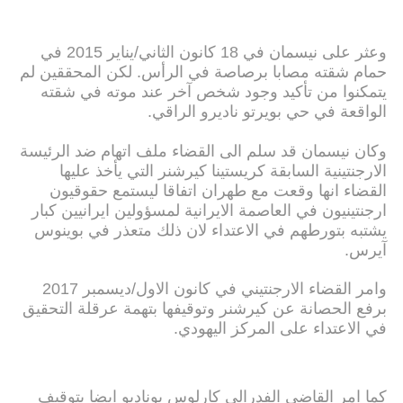
وعثر على نيسمان في 18 كانون الثاني/يناير 2015 في
حمام شقته مصابا برصاصة في الرأس. لكن المحققين لم
يتمكنوا من تأكيد وجود شخص آخر عند موته في شقته
الواقعة في حي بويرتو ناديرو الراقي.
وكان نيسمان قد سلم الى القضاء ملف اتهام ضد الرئيسة
الارجنتينية السابقة كريستينا كيرشنر التي يأخذ عليها
القضاء انها وقعت مع طهران اتفاقا ليستمع حقوقيون
ارجنتينيون في العاصمة الايرانية لمسؤولين ايرانيين كبار
يشتبه بتورطهم في الاعتداء لان ذلك متعذر في بوينوس
آيرس.
وامر القضاء الارجنتيني في كانون الاول/ديسمبر 2017
برفع الحصانة عن كيرشنر وتوقيفها بتهمة عرقلة التحقيق
في الاعتداء على المركز اليهودي.
كما امر القاضي الفدرالي كارلوس بوناديو ايضا بتوقيف