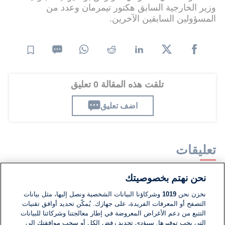
وزير الخارجية السابق هكتور تيمرمان وعدد من
المسؤولين السابقين الآخرين.
تلقت هذه المقالة 0 تعليق
اضف تعليق
تعليقات
نحن نهتم بخصوصيتك
لا توجد تعليقات مكتوبة حتى الآن. كن الأول!
نخزن نحن
1019
وشركاؤنا البيانات الشخصية ونصل إليها، مثل بيانات
التصفح أو المعرفات الفريدة، على جهازك. يُمكّن تحديد أوافق تقنيات
اكتب تعليقًا جديدًا ...
التتبع من دعم الأغراض المعروضة في إطار معالجتنا وشركائنا للبيانات
التي يجب توفيرها. سيؤدي تحديد رفض الكل أو سحب موافقتك إلى