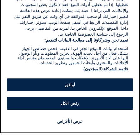
تعطيلها. إذا تم تعطيل أدوات التتبع، فقد لا تكون بعض المحتويات
والإعلانات التي تراها ذا صلة بك. يمكنك إعادة عرض هذه القائمة
لتغيير اختياراتك أو سحب الموافقة في أي وقت عن طريق النقر على
إدارة التفضيلات الرابط في أسفل صفحة الويب. ستؤثر اختياراتك
داخل الموقع الإلكتروني الخاص بنا. لمزيد من التفاصيل، يرجى
الرجوع إلى سياسة الخصوصية الخاصة بنا.
نعمد نحن وشركاؤنا إلى معالجة البيانات لتقديم:
استخدام بيانات الموقع الجغرافي الدقيقة. فحص خصائص الجهاز
بشكل فعال من أجل تحديد الهوية. تخزين المعلومات و/أو الوصول
إليها على أحد الأجهزة. الإعلانات والمحتوى المخصصان وقياس أداء
الإعلانات والمحتوى وأبحاث الجمهور وتطوير الخدمات.
قائمة الشركاء (المورّدون)
أوافق
رفض الكل
عرض الأغراض
أخبار
أخبار هامة
مجانا
مذياع
برنامج