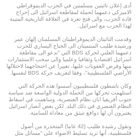
أدى إعلان نائبتين مسلمتين في الحزب الديموقراطي
الاميركي دعمهما لحملة لمقاطعة اسرائيل الى إحراج
قادة الحزب، والى فتح ثغرة في العلاقة التاريخية المتينة
لهذا الحزب مع اسرائيل.
وقدمت النائبتان الديموقراطيتان المسلمتان إلهان عمر
ورشيدة طليب المنتميتان الى الجناح اليساري للحزب
دعمهما العلني لحركة BDS التي "تدعو الى مقاطعة
اسرائيل اقتصاديا وثقافيا وعلميا والى سحب الاستثمارات
منها وفرض العقوبات عليها، تعبيرا عن احتجاجهما لاحتلالها
الأراضي الفلسطينية"، وفقا لتعريف حركة BDS لنفسها.
وكان ناشطون فلسطينيون أسسوا هذه الحركة التي
استلهمت تحركها من الحملة الدولية الواسعة ضد سياسة
جنوب أفريقيا ابان نظام العنصرية، وساهمت في اسقاط
النظام العنصري في ذلك البلد. لكن بعض أنصار اسرائيل
يعتبرون أن لها دوافع تنبثق من معاداة للسامية.
وتقول رشيدة طليب (42 عاما) المتحدرة من أصول
فلسطينية، أنها تريد تسليط الاضواء على "مسائل مثل