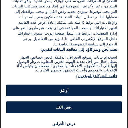
التصفح أو المعرفات الفريدة، على جهازك. يُمكّن تحديد أوافق تقنيات
اكتب تعليقًا جديدًا ...
التتبع من دعم الأغراض المعروضة في إطار معالجتنا وشركائنا للبيانات
التي يجب توفيرها. سيؤدي تحديد رفض الكل أو سحب موافقتك إلى
تعطيلها. إذا تم تعطيل أدوات التتبع، فقد لا تكون بعض المحتويات
والإعلانات التي تراها ذا صلة بك. يمكنك إعادة عرض هذه القائمة
لتغيير اختياراتك أو سحب الموافقة في أي وقت عن طريق النقر على
إدارة التفضيلات الرابط في أسفل صفحة الويب. ستؤثر اختياراتك
داخل الموقع الإلكتروني الخاص بنا. لمزيد من التفاصيل، يرجى
الرجوع إلى سياسة الخصوصية الخاصة بنا.
نعمد نحن وشركاؤنا إلى معالجة البيانات لتقديم:
استخدام بيانات الموقع الجغرافي الدقيقة. فحص خصائص الجهاز
بشكل فعال من أجل تحديد الهوية. تخزين المعلومات و/أو الوصول
إليها على أحد الأجهزة. الإعلانات والمحتوى المخصصان وقياس أداء
الإعلانات والمحتوى وأبحاث الجمهور وتطوير الخدمات.
قائمة الشركاء (المورّدون)
أوافق
رفض الكل
عرض الأغراض