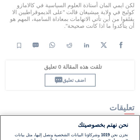
لكن ايمي المان أستاذة العلوم السياسية في كالامازو
كوليج في ولاية ميشيغان قالت "على الديموقراطيين الا
يقلقوا من أين تأتي الاتهامات بمعاداة السامية، المهم هو
أن يتأكدوا ما اذا كانت صحيحة".
تلقت هذه المقالة 0 تعليق
اضف تعليق
تعليقات
نحن نهتم بخصوصيتك
لا توجد تعليقات مكتوبة حتى الآن. كن الأول!
نخزن نحن
1019
وشركاؤنا البيانات الشخصية ونصل إليها، مثل بيانات