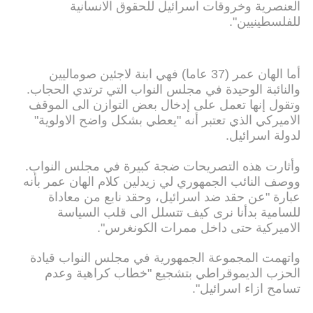
العنصرية وخروقات اسرائيل للحقوق الانسانية
للفلسطينيين".
أما الهان عمر (37 عاما) فهي ابنة لاجئين صوماليين
والنائبة الوحيدة في مجلس النواب التي ترتدي الحجاب.
وتقول إنها تعمل على إدخال بعض التوازن الى الموقف
الاميركي الذي تعتبر أنه "يعطي بشكل واضح الاولوية"
لدولة اسرائيل.
وأثارت هذه التصريحات ضجة كبيرة في مجلس النواب.
ووصف النائب الجمهوري لي زيدلين كلام الهان عمر بأنه
عبارة "عن حقد ضد اسرائيل، وحقد نابع من معاداة
للسامية بدأنا نرى كيف تتسلل الى قلب السياسة
الاميركية حتى داخل ممرات الكونغرس".
واتهمت المجموعة الجمهورية في مجلس النواب قيادة
الحزب الديموقراطي بتشجيع "خطاب كراهية وعدم
تسامح ازاء اسرائيل".