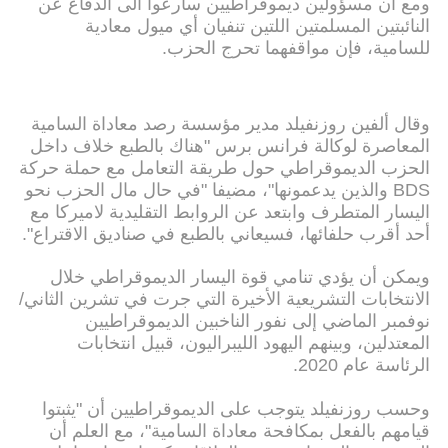
ومع أن مسؤولين ديموقراطيين سارعوا الى الدفاع عن
النائبتين المسلمتين اللتين تنفيان أي ميول معادية
للسامية، فإن مواقفهما تحرج الحزب.
وقال ألفين روزنفيلد مدير مؤسسة رصد معاداة السامية
المعاصرة لوكالة فرانس برس "هناك بالطبع خلاف داخل
الحزب الديموقراطي حول طريقة التعامل مع حملة حركة
BDS والذين يدعمونها"، مضيفا "في حال مال الحزب نحو
اليسار المتطرف وابتعد عن الروابط التقليدية لاميركا مع
أحد أقرب حلفائها، فسيعاني بالطبع في صناديق الاقتراع".
ويمكن أن يؤدي تنامي قوة اليسار الديموقراطي خلال
الانتخابات التشريعية الأخيرة التي جرت في تشرين الثاني/
نوفمبر الماضي إلى نفور الناخبين الديموقراطيين
المعتدلين، وبينهم اليهود الليبراليون، قبيل انتخابات
الرئاسة عام 2020.
وحسب روزنفيلد يتوجب على الديموقراطيين أن "يثبتوا
قيامهم بالفعل بمكافحة معاداة السامية"، مع العلم أن