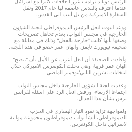
الرئيس دونالد ترامب عزز العلاقات كثيرا مع اسرائيل
عندما اعترف بالقدس عاصمة لها عام 2017 ونقل
السفارة الاميركية من تل أبيب الى القدس.
ووعد اليوت انغل الرئيس الديموقراطي للجنة الشؤون
الخارجية في مجلس النواب، بعدم تجاهل تصريحات
وصفها بأنها كانت "جارحة بالفعل" وذلك في مقابلة مع
صحيفة نيويورك تايمز. والهان عمر عضو في هذه اللجنة.
وأفادت الصحيفة أن انغل أعرب عن الأمل بأن "تنضج"
الهان عمر قريبا، وهي دخلت الكونغرس الاميركي خلال
انتخابات تشرين الثاني/نوفمبر الماضي.
وعقدت لجنة الشؤون الخارجية داخل مجلس النواب
اجتماعا الاربعاء، ورفض انغل الرد على اسئلة لفرانس
برس بشأن هذا الجدال.
ولمواجهة تزايد نفوذ التيار اليساري في الحزب
الديموقراطي، أنشأ نواب ديموقراطيون مجموعة موالية
لاسرائيل داخل الكونغرس.