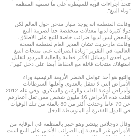
تتخذ اجراءات قوية للسيطرة على ما تسميه المنظمة
"وباء التبغ".
وقالت المنظمة انه يوجد مليار مدخن حول العالم لكن
دولا كثيرة لديها معدلات منخفضة جدا لضريبة التبغ
والبعض ليس لديها ضرائب خاصة للتبغ على الاطلاق.
وقالت مارجريت تشان المدير العام لمنظمة الصحة
العالمية في التقرير "زيادة الضرائب على منتجات التبغ
هي احدى الوسائل الأكثر فعالية والعالية المردود لتقليل
استهلاك منتجات قاتلة مع الحفاظ أيضا على دخل كبير".
والتبغ هو أحد عوامل الخطر الأربعة الرئيسية وراء
الأمراض التي لا تنتقل بالعدوى وِأغلبها السرطانات
وأمراض أوعية القلب والرئتين والسكري. وفي عام 2012
قتلت هذه الأمراض 16 مليون شخص ممن تقل أعمارهم
عن 70 عاما وحدثت أكثر من 80 بالمئة من تلك الوفيات
في الدول الفقيرة أو المتوسطة الدخل.
وقال دوجلاس بيتشر وهو خبير بالمنظمة في الوقاية من
الأمراض غير المعدية إن الضرائب الأعلى على التبغ اثبتت