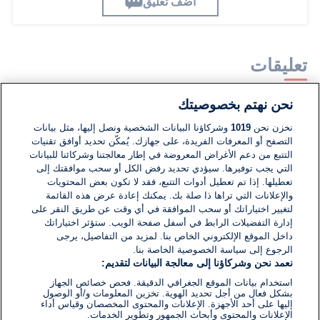
اضف تعليق
تعليقات
نحن نهتم بخصوصيتك
لا توجد تعليقات مكتوبة حتى الآن. كن الأول!
نخزن نحن
1019
وشركاؤنا البيانات الشخصية ونصل إليها، مثل بيانات
التصفح أو المعرفات الفريدة، على جهازك. يُمكّن تحديد أوافق تقنيات
اكتب تعليقًا جديدًا ...
التتبع من دعم الأغراض المعروضة في إطار معالجتنا وشركائنا للبيانات
التي يجب توفيرها. سيؤدي تحديد رفض الكل أو سحب موافقتك إلى
تعطيلها. إذا تم تعطيل أدوات التتبع، فقد لا تكون بعض المحتويات
والإعلانات التي تراها ذا صلة بك. يمكنك إعادة عرض هذه القائمة
لتغيير اختياراتك أو سحب الموافقة في أي وقت عن طريق النقر على
إدارة التفضيلات الرابط في أسفل صفحة الويب. ستؤثر اختياراتك
داخل الموقع الإلكتروني الخاص بنا. لمزيد من التفاصيل، يرجى
الرجوع إلى سياسة الخصوصية الخاصة بنا.
نعمد نحن وشركاؤنا إلى معالجة البيانات لتقديم:
استخدام بيانات الموقع الجغرافي الدقيقة. فحص خصائص الجهاز
بشكل فعال من أجل تحديد الهوية. تخزين المعلومات و/أو الوصول
إليها على أحد الأجهزة. الإعلانات والمحتوى المخصصان وقياس أداء
الإعلانات والمحتوى وأبحاث الجمهور وتطوير الخدمات.