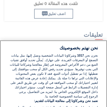
تلقت هذه المقالة 0 تعليق
اضف تعليق
تعليقات
نحن نهتم بخصوصيتك
لا توجد تعليقات مكتوبة حتى الآن. كن الأول!
نخزن نحن
1017
وشركاؤنا البيانات الشخصية ونصل إليها، مثل بيانات
التصفح أو المعرفات الفريدة، على جهازك. يُمكّن تحديد أوافق تقنيات
اكتب تعليقًا جديدًا ...
التتبع من دعم الأغراض المعروضة في إطار معالجتنا وشركائنا للبيانات
التي يجب توفيرها. سيؤدي تحديد رفض الكل أو سحب موافقتك إلى
تعطيلها. إذا تم تعطيل أدوات التتبع، فقد لا تكون بعض المحتويات
والإعلانات التي تراها ذا صلة بك. يمكنك إعادة عرض هذه القائمة
لتغيير اختياراتك أو سحب الموافقة في أي وقت عن طريق النقر على
إدارة التفضيلات الرابط في أسفل صفحة الويب. ستؤثر اختياراتك
داخل الموقع الإلكتروني الخاص بنا. لمزيد من التفاصيل، يرجى
الرجوع إلى سياسة الخصوصية الخاصة بنا.
نعمد نحن وشركاؤنا إلى معالجة البيانات لتقديم: