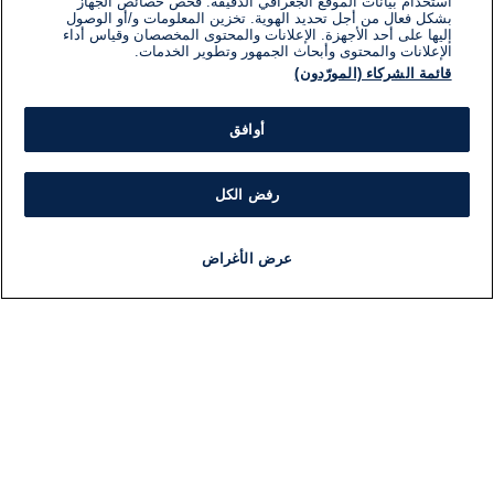
استخدام بيانات الموقع الجغرافي الدقيقة. فحص خصائص الجهاز
بشكل فعال من أجل تحديد الهوية. تخزين المعلومات و/أو الوصول
إليها على أحد الأجهزة. الإعلانات والمحتوى المخصصان وقياس أداء
الإعلانات والمحتوى وأبحاث الجمهور وتطوير الخدمات.
قائمة الشركاء (المورّدون)
أوافق
رفض الكل
عرض الأغراض
أخبار
أخبار هامة
مجانا
مذياع
برنامج
معلومات
فئ
اللجنة التنفيذية i24NEWS
ملخ
برنامج i24NEWS
ال
الاذاعة الحية
شؤو
حياة مهنية
دو
اتصال
موند