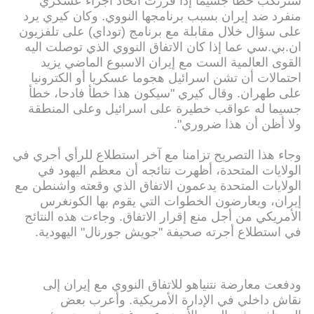
سترتكب خطأ جسيما إذا قررت اتخاذ اجراء عسكري
منفرد ضد إيران بسبب برنامجها النووي. وكان كيري يرد
على سؤال خلال مقابلة مع برنامج (توداي) على تلفزيون
ان.بي.سي عما إذا كان الاتفاق النووي الذي توصلت اليه
القوى العالمية الست مع إيران الاسبوع الماضي يزيد
احتمالات أن تشن اسرائيل هجوما عسكريا أو الكترونيا
على طهران. وقال كيري "سيكون هذا خطأ فادحا، خطأ
جسيما له عواقب خطيرة على اسرائيل وعلى المنطقة
ولا أظن أن هذا ضروري".
وجاء هذا التصريح تزامنا مع آخر استطلاع للرأي أجري في
الولايات المتحدة، أظهرت نتائجه أن معظم اليهود في
الولايات المتحدة يدعمون الاتفاق الذي وقعته واشنطن مع
إيران، ويعارضون الخطوات التي يقوم بها الكونغرس
الأمريكي من أجل منع إقرار الاتفاق. وجاءت هذه النتائج
في استطلاع أجرته صحيفة "جويش جورنال" اليهودية.
ودفعت معارضة نتنياهو للاتفاق النووي مع إيران إلى
نقاش داخلي في الإدارة الأمريكية. وأعرب بعض