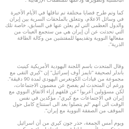
البالستية وتطويرها ودعمها للمنظمات الإرهابية".
كما وتم طرح قضايا مختلفة تم تناقلها في الأيام الأخيرة
في وسائل الاعلام، وتتعلق بالملحقات السرية بين إيران
والدول العظمى التي لم يعلن عنها في السابق، خاصة تلك
التي تحدثت عن أن إيران هي من ستجمع العينات من
مفعالها النووية وتقديمها للمفتشين من وكالة الطاقة
الذرية".
وقال المتحدث باسم اللجنة اليهودية الأمريكية كينيث
باندلر لصحيفة "تايمز أوف إسرائيل" إن "كيري التقى مع
مجموعة من قيادات الكونغرس اليهودي لمدة 90 دقيقة".
ورغم أن المتحدث لم يفصح عن مضمون الاجتماعات،
لكن مسؤولين أعربوا "عن قلقهم إزاء الاتفاق النووي مع
إيران في الاجتماعات مع كيري"، مؤكدين في نفس
الوقت الى أنهم "لم يتصلوا بعد الى استنتاج كامل حول
الموقف من الصفقة النووية مع إيران".
ويوم أمس الجمعة، حذر جون كيري من أن اسرائيل