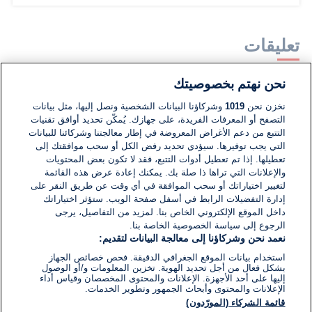
تعليقات
نحن نهتم بخصوصيتك
لا توجد تعليقات مكتوبة حتى الآن. كن الأول!
نخزن نحن
1019
وشركاؤنا البيانات الشخصية ونصل إليها، مثل بيانات
التصفح أو المعرفات الفريدة، على جهازك. يُمكّن تحديد أوافق تقنيات
اكتب تعليقًا جديدًا ...
التتبع من دعم الأغراض المعروضة في إطار معالجتنا وشركائنا للبيانات
التي يجب توفيرها. سيؤدي تحديد رفض الكل أو سحب موافقتك إلى
تعطيلها. إذا تم تعطيل أدوات التتبع، فقد لا تكون بعض المحتويات
والإعلانات التي تراها ذا صلة بك. يمكنك إعادة عرض هذه القائمة
لتغيير اختياراتك أو سحب الموافقة في أي وقت عن طريق النقر على
إدارة التفضيلات الرابط في أسفل صفحة الويب. ستؤثر اختياراتك
داخل الموقع الإلكتروني الخاص بنا. لمزيد من التفاصيل، يرجى
الرجوع إلى سياسة الخصوصية الخاصة بنا.
نعمد نحن وشركاؤنا إلى معالجة البيانات لتقديم:
استخدام بيانات الموقع الجغرافي الدقيقة. فحص خصائص الجهاز
بشكل فعال من أجل تحديد الهوية. تخزين المعلومات و/أو الوصول
إليها على أحد الأجهزة. الإعلانات والمحتوى المخصصان وقياس أداء
الإعلانات والمحتوى وأبحاث الجمهور وتطوير الخدمات.
قائمة الشركاء (المورّدون)