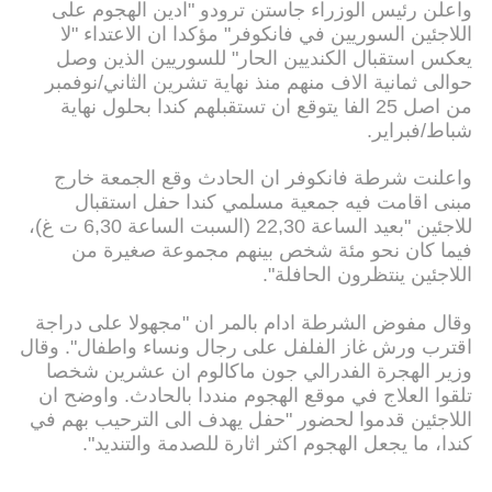
واعلن رئيس الوزراء جاستن ترودو "ادين الهجوم على
اللاجئين السوريين في فانكوفر" مؤكدا ان الاعتداء "لا
يعكس استقبال الكنديين الحار" للسوريين الذين وصل
حوالى ثمانية الاف منهم منذ نهاية تشرين الثاني/نوفمبر
من اصل 25 الفا يتوقع ان تستقبلهم كندا بحلول نهاية
شباط/فبراير.
واعلنت شرطة فانكوفر ان الحادث وقع الجمعة خارج
مبنى اقامت فيه جمعية مسلمي كندا حفل استقبال
للاجئين "بعيد الساعة 22,30 (السبت الساعة 6,30 ت غ)،
فيما كان نحو مئة شخص بينهم مجموعة صغيرة من
اللاجئين ينتظرون الحافلة".
وقال مفوض الشرطة ادام بالمر ان "مجهولا على دراجة
اقترب ورش غاز الفلفل على رجال ونساء واطفال". وقال
وزير الهجرة الفدرالي جون ماكالوم ان عشرين شخصا
تلقوا العلاج في موقع الهجوم منددا بالحادث. واوضح ان
اللاجئين قدموا لحضور "حفل يهدف الى الترحيب بهم في
كندا، ما يجعل الهجوم اكثر اثارة للصدمة والتنديد".