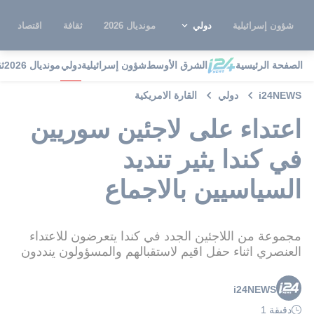
شؤون إسرائيلية
دولي
مونديال 2026
ثقافة
اقتصاد
الصفحة الرئيسية
الشرق الأوسط
شؤون إسرائيلية
دولي
مونديال 2026
ث
i24NEWS
دولي
القارة الامريكية
اعتداء على لاجئين سوريين
في كندا يثير تنديد
السياسيين بالاجماع
مجموعة من اللاجئين الجدد في كندا يتعرضون للاعتداء
العنصري اثناء حفل اقيم لاستقبالهم والمسؤولون ينددون
i24NEWS
دقيقة 1