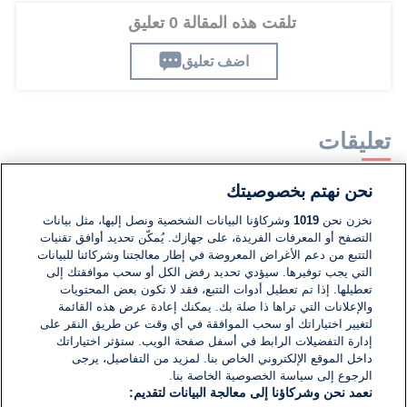
تلقت هذه المقالة 0 تعليق
اضف تعليق
تعليقات
نحن نهتم بخصوصيتك
لا توجد تعليقات مكتوبة حتى الآن. كن الأول!
نخزن نحن
1019
وشركاؤنا البيانات الشخصية ونصل إليها، مثل بيانات
التصفح أو المعرفات الفريدة، على جهازك. يُمكّن تحديد أوافق تقنيات
اكتب تعليقًا جديدًا ...
التتبع من دعم الأغراض المعروضة في إطار معالجتنا وشركائنا للبيانات
التي يجب توفيرها. سيؤدي تحديد رفض الكل أو سحب موافقتك إلى
تعطيلها. إذا تم تعطيل أدوات التتبع، فقد لا تكون بعض المحتويات
والإعلانات التي تراها ذا صلة بك. يمكنك إعادة عرض هذه القائمة
لتغيير اختياراتك أو سحب الموافقة في أي وقت عن طريق النقر على
إدارة التفضيلات الرابط في أسفل صفحة الويب. ستؤثر اختياراتك
داخل الموقع الإلكتروني الخاص بنا. لمزيد من التفاصيل، يرجى
الرجوع إلى سياسة الخصوصية الخاصة بنا.
نعمد نحن وشركاؤنا إلى معالجة البيانات لتقديم: