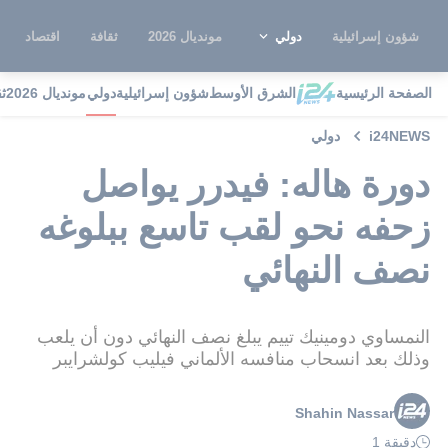
شؤون إسرائيلية
دولي
مونديال 2026
ثقافة
اقتصاد
الصفحة الرئيسية
الشرق الأوسط
شؤون إسرائيلية
دولي
مونديال 2026
ث
i24NEWS
دولي
دورة هاله: فيدرر يواصل
زحفه نحو لقب تاسع ببلوغه
نصف النهائي
النمساوي دومينيك تييم يبلغ نصف النهائي دون أن يلعب
وذلك بعد انسحاب منافسه الألماني فيليب كولشرايبر
Shahin Nassar
دقيقة 1