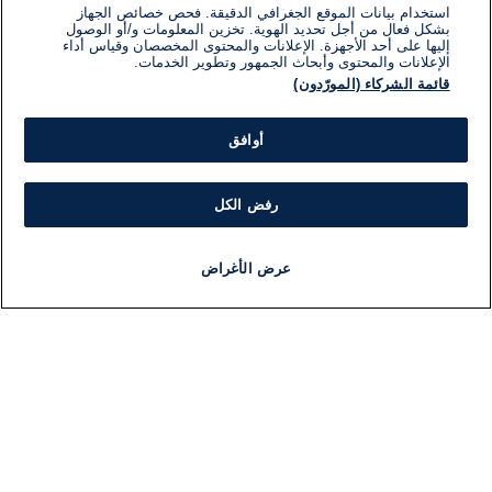
استخدام بيانات الموقع الجغرافي الدقيقة. فحص خصائص الجهاز
بشكل فعال من أجل تحديد الهوية. تخزين المعلومات و/أو الوصول
إليها على أحد الأجهزة. الإعلانات والمحتوى المخصصان وقياس أداء
الإعلانات والمحتوى وأبحاث الجمهور وتطوير الخدمات.
قائمة الشركاء (المورّدون)
أوافق
رفض الكل
عرض الأغراض
أخبار
أخبار هامة
مجانا
مذياع
برنامج
معلومات
فئ
اللجنة التنفيذية i24NEWS
ملخ
برنامج i24NEWS
ال
الاذاعة الحية
شؤو
حياة مهنية
دو