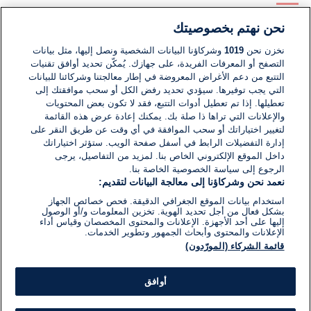
نحن نهتم بخصوصيتك
لا توجد تعليقات مكتوبة حتى الآن. كن الأول!
نخزن نحن
1019
وشركاؤنا البيانات الشخصية ونصل إليها، مثل بيانات
التصفح أو المعرفات الفريدة، على جهازك. يُمكّن تحديد أوافق تقنيات
اكتب تعليقًا جديدًا ...
التتبع من دعم الأغراض المعروضة في إطار معالجتنا وشركائنا للبيانات
التي يجب توفيرها. سيؤدي تحديد رفض الكل أو سحب موافقتك إلى
تعطيلها. إذا تم تعطيل أدوات التتبع، فقد لا تكون بعض المحتويات
والإعلانات التي تراها ذا صلة بك. يمكنك إعادة عرض هذه القائمة
لتغيير اختياراتك أو سحب الموافقة في أي وقت عن طريق النقر على
إدارة التفضيلات الرابط في أسفل صفحة الويب. ستؤثر اختياراتك
داخل الموقع الإلكتروني الخاص بنا. لمزيد من التفاصيل، يرجى
الرجوع إلى سياسة الخصوصية الخاصة بنا.
نعمد نحن وشركاؤنا إلى معالجة البيانات لتقديم:
استخدام بيانات الموقع الجغرافي الدقيقة. فحص خصائص الجهاز
بشكل فعال من أجل تحديد الهوية. تخزين المعلومات و/أو الوصول
إليها على أحد الأجهزة. الإعلانات والمحتوى المخصصان وقياس أداء
الإعلانات والمحتوى وأبحاث الجمهور وتطوير الخدمات.
قائمة الشركاء (المورّدون)
أوافق