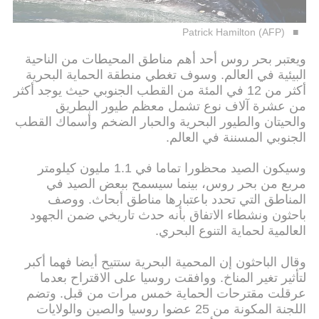
Patrick Hamilton (AFP)
ويعتبر بحر روس أحد أهم مناطق المحيطات من الناحية
البيئية في العالم. وسوف تغطي منطقة الحماية البحرية
أكثر من 12 في المئة من القطب الجنوبي حيث يوجد أكثر
من عشرة آلاف نوع تشمل معظم طيور البطريق
والحيتان والطيور البحرية والحبار الضخم وأسماك القطب
الجنوبي المسننة في العالم.
وسيكون الصيد محظورا تماما في 1.1 مليون كيلومتر
مربع من بحر روس، بينما سيسمح ببعض الصيد في
المناطق التي تحدد باعتبارها مناطق أبحاث. ووصف
باحثون ونشطاء الاتفاق بأنه حدث تاريخي ضمن الجهود
العالمية لحماية التنوع البحري.
وقال الباحثون إن المحمية البحرية ستتيح أيضا فهما أكبر
لتأثير تغير المناخ. ووافقت روسيا على الاقتراح بعدما
عرقلت مقترحات الحماية خمس مرات من قبل. وتضم
اللجنة المكونة من 25 عضوا روسيا والصين والولايات