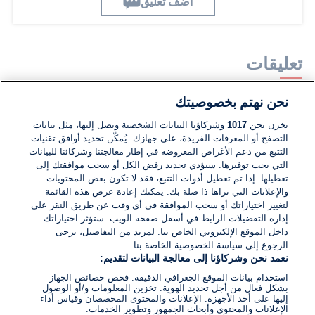
اضف تعليق
تعليقات
نحن نهتم بخصوصيتك
لا توجد تعليقات مكتوبة حتى الآن. كن الأول!
نخزن نحن
1017
وشركاؤنا البيانات الشخصية ونصل إليها، مثل بيانات
التصفح أو المعرفات الفريدة، على جهازك. يُمكّن تحديد أوافق تقنيات
اكتب تعليقًا جديدًا ...
التتبع من دعم الأغراض المعروضة في إطار معالجتنا وشركائنا للبيانات
التي يجب توفيرها. سيؤدي تحديد رفض الكل أو سحب موافقتك إلى
تعطيلها. إذا تم تعطيل أدوات التتبع، فقد لا تكون بعض المحتويات
والإعلانات التي تراها ذا صلة بك. يمكنك إعادة عرض هذه القائمة
لتغيير اختياراتك أو سحب الموافقة في أي وقت عن طريق النقر على
إدارة التفضيلات الرابط في أسفل صفحة الويب. ستؤثر اختياراتك
داخل الموقع الإلكتروني الخاص بنا. لمزيد من التفاصيل، يرجى
الرجوع إلى سياسة الخصوصية الخاصة بنا.
نعمد نحن وشركاؤنا إلى معالجة البيانات لتقديم:
استخدام بيانات الموقع الجغرافي الدقيقة. فحص خصائص الجهاز
بشكل فعال من أجل تحديد الهوية. تخزين المعلومات و/أو الوصول
إليها على أحد الأجهزة. الإعلانات والمحتوى المخصصان وقياس أداء
الإعلانات والمحتوى وأبحاث الجمهور وتطوير الخدمات.