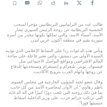
طالب عدد من البرلمانيين البريطانيين مؤخرا لسحب
الجنسية البريطانية عن زوجة الرئيس السوري بشار
الأسد، أسماء الاسد، والتي تملكها بكونها تنحدر من أسرة
سورية تقيم في منطقة أكتون، غربي لندن.
وتأتي هذه الدعوات ردا على النشاط الإعلامي الذي تؤديه
السيدة الأولى من دمشق، والتي تعتبر فاعلة على ساحة
العالم الافتراضي ومواقع التواصل الاجتماعي مثل
فيسبوك، تويتر، تليغرام و إنستغرام وتستخدمها للدفاع
عن زوجها واتهام الغرب بترويج الأكاذيب.
وقال عضو لجنة الشؤون الخارجية في مجلس العموم
ناظم زهاوي " آن الأوان لمحاصرة الأسد من كل جانب،
بما في ذلك زوجته التي تلعب دورًا كبيرًا في آلة الدعاية
التي ترتكب جرائم حرب، على وزير الداخلية اسقاط
جنسيتها فورا".