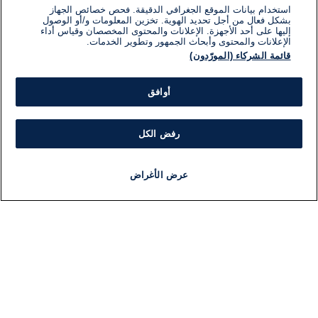
استخدام بيانات الموقع الجغرافي الدقيقة. فحص خصائص الجهاز
بشكل فعال من أجل تحديد الهوية. تخزين المعلومات و/أو الوصول
إليها على أحد الأجهزة. الإعلانات والمحتوى المخصصان وقياس أداء
الإعلانات والمحتوى وأبحاث الجمهور وتطوير الخدمات.
قائمة الشركاء (المورّدون)
أوافق
رفض الكل
عرض الأغراض
أخبار
أخبار هامة
مجانا
مذياع
برنامج
معلومات
فئ
اللجنة التنفيذية i24NEWS
ملخ
برنامج i24NEWS
ال
الاذاعة الحية
شؤو
حياة مهنية
دو