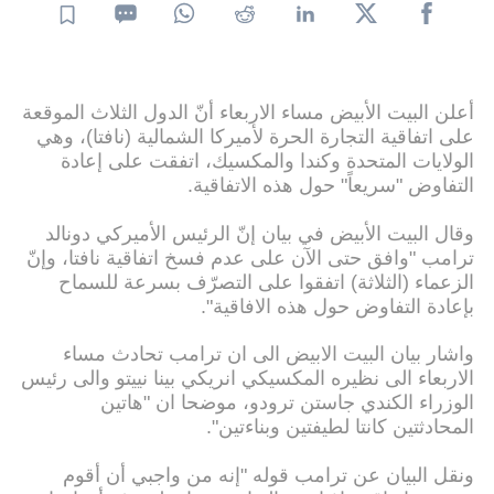
أعلن البيت الأبيض مساء الاربعاء أنّ الدول الثلاث الموقعة
على اتفاقية التجارة الحرة لأميركا الشمالية (نافتا)، وهي
الولايات المتحدة وكندا والمكسيك، اتفقت على إعادة
التفاوض "سريعاً" حول هذه الاتفاقية.
وقال البيت الأبيض في بيان إنّ الرئيس الأميركي دونالد
ترامب "وافق حتى الآن على عدم فسخ اتفاقية نافتا، وإنّ
الزعماء (الثلاثة) اتفقوا على التصرّف بسرعة للسماح
بإعادة التفاوض حول هذه الافاقية".
واشار بيان البيت الابيض الى ان ترامب تحادث مساء
الاربعاء الى نظيره المكسيكي انريكي بينا نييتو والى رئيس
الوزراء الكندي جاستن ترودو، موضحا ان "هاتين
المحادثتين كانتا لطيفتين وبناءتين".
ونقل البيان عن ترامب قوله "إنه من واجبي أن أقوم