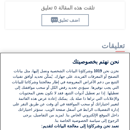
تلقت هذه المقالة 0 تعليق
اضف تعليق
تعليقات
نحن نهتم بخصوصيتك
لا توجد تعليقات مكتوبة حتى الآن. كن الأول!
نخزن نحن
1019
وشركاؤنا البيانات الشخصية ونصل إليها، مثل بيانات
التصفح أو المعرفات الفريدة، على جهازك. يُمكّن تحديد أوافق تقنيات
اكتب تعليقًا جديدًا ...
التتبع من دعم الأغراض المعروضة في إطار معالجتنا وشركائنا للبيانات
التي يجب توفيرها. سيؤدي تحديد رفض الكل أو سحب موافقتك إلى
تعطيلها. إذا تم تعطيل أدوات التتبع، فقد لا تكون بعض المحتويات
والإعلانات التي تراها ذا صلة بك. يمكنك إعادة عرض هذه القائمة
لتغيير اختياراتك أو سحب الموافقة في أي وقت عن طريق النقر على
إدارة التفضيلات الرابط في أسفل صفحة الويب. ستؤثر اختياراتك
داخل الموقع الإلكتروني الخاص بنا. لمزيد من التفاصيل، يرجى
الرجوع إلى سياسة الخصوصية الخاصة بنا.
نعمد نحن وشركاؤنا إلى معالجة البيانات لتقديم: