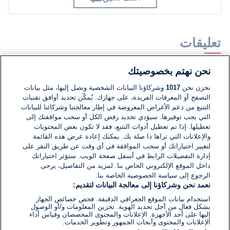
تعليقات
نحن نهتم بخصوصيتك
لا توجد تعليقات مكتوبة حتى الآن. كن الأول!
نخزن نحن
1017
وشركاؤنا البيانات الشخصية ونصل إليها، مثل بيانات
التصفح أو المعرفات الفريدة، على جهازك. يُمكّن تحديد أوافق تقنيات
اكتب تعليقًا جديدًا ...
التتبع من دعم الأغراض المعروضة في إطار معالجتنا وشركائنا للبيانات
التي يجب توفيرها. سيؤدي تحديد رفض الكل أو سحب موافقتك إلى
تعطيلها. إذا تم تعطيل أدوات التتبع، فقد لا تكون بعض المحتويات
والإعلانات التي تراها ذا صلة بك. يمكنك إعادة عرض هذه القائمة
لتغيير اختياراتك أو سحب الموافقة في أي وقت عن طريق النقر على
إدارة التفضيلات الرابط في أسفل صفحة الويب. ستؤثر اختياراتك
داخل الموقع الإلكتروني الخاص بنا. لمزيد من التفاصيل، يرجى
الرجوع إلى سياسة الخصوصية الخاصة بنا.
نعمد نحن وشركاؤنا إلى معالجة البيانات لتقديم:
استخدام بيانات الموقع الجغرافي الدقيقة. فحص خصائص الجهاز
بشكل فعال من أجل تحديد الهوية. تخزين المعلومات و/أو الوصول
إليها على أحد الأجهزة. الإعلانات والمحتوى المخصصان وقياس أداء
الإعلانات والمحتوى وأبحاث الجمهور وتطوير الخدمات.