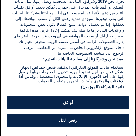
نخزن نحن
1019
وشركاؤنا البيانات الشخصية ونصل إليها، مثل بيانات
التصفح أو المعرفات الفريدة، على جهازك. يُمكّن تحديد أوافق تقنيات
اكتب تعليقًا جديدًا ...
التتبع من دعم الأغراض المعروضة في إطار معالجتنا وشركائنا للبيانات
التي يجب توفيرها. سيؤدي تحديد رفض الكل أو سحب موافقتك إلى
تعطيلها. إذا تم تعطيل أدوات التتبع، فقد لا تكون بعض المحتويات
والإعلانات التي تراها ذا صلة بك. يمكنك إعادة عرض هذه القائمة
لتغيير اختياراتك أو سحب الموافقة في أي وقت عن طريق النقر على
إدارة التفضيلات الرابط في أسفل صفحة الويب. ستؤثر اختياراتك
داخل الموقع الإلكتروني الخاص بنا. لمزيد من التفاصيل، يرجى
الرجوع إلى سياسة الخصوصية الخاصة بنا.
نعمد نحن وشركاؤنا إلى معالجة البيانات لتقديم:
استخدام بيانات الموقع الجغرافي الدقيقة. فحص خصائص الجهاز
بشكل فعال من أجل تحديد الهوية. تخزين المعلومات و/أو الوصول
إليها على أحد الأجهزة. الإعلانات والمحتوى المخصصان وقياس أداء
الإعلانات والمحتوى وأبحاث الجمهور وتطوير الخدمات.
قائمة الشركاء (المورّدون)
أوافق
رفض الكل