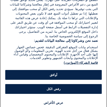
اكتب تعليقًا جديدًا ...
التتبع من دعم الأغراض المعروضة في إطار معالجتنا وشركائنا للبيانات
التي يجب توفيرها. سيؤدي تحديد رفض الكل أو سحب موافقتك إلى
تعطيلها. إذا تم تعطيل أدوات التتبع، فقد لا تكون بعض المحتويات
والإعلانات التي تراها ذا صلة بك. يمكنك إعادة عرض هذه القائمة
لتغيير اختياراتك أو سحب الموافقة في أي وقت عن طريق النقر على
إدارة التفضيلات الرابط في أسفل صفحة الويب. ستؤثر اختياراتك
داخل الموقع الإلكتروني الخاص بنا. لمزيد من التفاصيل، يرجى
الرجوع إلى سياسة الخصوصية الخاصة بنا.
نعمد نحن وشركاؤنا إلى معالجة البيانات لتقديم:
استخدام بيانات الموقع الجغرافي الدقيقة. فحص خصائص الجهاز
بشكل فعال من أجل تحديد الهوية. تخزين المعلومات و/أو الوصول
إليها على أحد الأجهزة. الإعلانات والمحتوى المخصصان وقياس أداء
الإعلانات والمحتوى وأبحاث الجمهور وتطوير الخدمات.
قائمة الشركاء (المورّدون)
أوافق
رفض الكل
عرض الأغراض