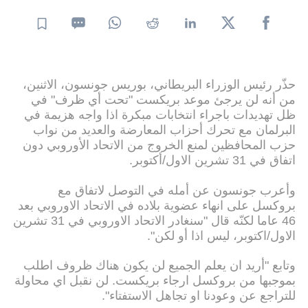
حذّر رئيس الوزراء البريطاني، بوريس جونسون، الاثنين،
من أنه لن يرجئ موعد بريكست "تحت أي ظرف" في
ظل تهديدات باجراء انتخابات مبكرة اذا واجه هزيمة في
البرلمان مع تحرك أحزاب المعارضة والعديد من نواب
حزب المحافظين لمنع الخروج من الاتحاد الأوروبي دون
اتفاق في 31 تشرين الاول/أكتوبر.
وأعرب جونسون عن أمله في التوصل لاتفاق مع
بروكسل على انهاء عضوية بلاده في الاتحاد الاوروبي بعد
46 عاما لكنّه قال "سنغادر الاتحاد الاوروبي في 31 تشرين
الاول/اكتوبر، ليس اذا أو لكن".
وتابع "أريد ان يعلم الجميع لن يكون هناك ظروف اطلب
بموجبها من بروكسل ارجاء بريكست. لن نقبل اي محاولة
للتراجع عن وعودنا او تجاهل الاستفتاء".