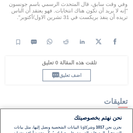
وفي وقت سابق، قال المتحدث الرسمي باسم جونسون
"إنه لا يريد أن تكون هناك انتخابات. فهو يعتقد أن الناس
تريده أن ينفذ بريكست في 31 تشرين الاول/أكتوبر".
تلقت هذه المقالة 0 تعليق
اضف تعليق
تعليقات
نحن نهتم بخصوصيتك
لا توجد تعليقات مكتوبة حتى الآن. كن الأول!
نخزن نحن
1017
وشركاؤنا البيانات الشخصية ونصل إليها، مثل بيانات
التصفح أو المعرفات الفريدة، على جهازك. يُمكّن تحديد أوافق تقنيات