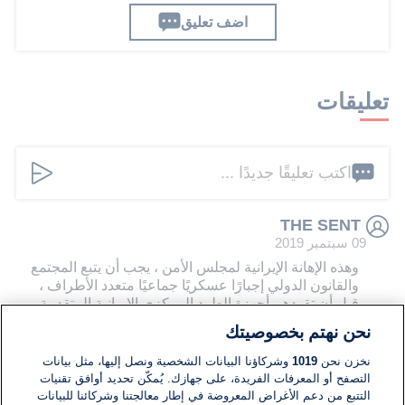
اضف تعليق
تعليقات
اكتب تعليقًا جديدًا ...
THE SENT
09 سبتمبر 2019
وهذه الإهانة الإيرانية لمجلس الأمن ، يجب أن يتبع المجتمع
والقانون الدولي إجبارًا عسكريًا جماعيًا متعدد الأطراف ،
قبل أن تقودهم أجهزة الطرد المركزي الإيرانية المتقدمة
المذكورة إلى الأبواب المقدسة للفيلق النووي. الجيش. أن
نحن نهتم بخصوصيتك
بيبي والرئيس ترامب ورئيس الوزراء بوريس جونسون
والأمير بن سلمان وأقرانه العرب الفارسي يفهمون تمامًا
نخزن نحن
1019
وشركاؤنا البيانات الشخصية ونصل إليها، مثل بيانات
جوهر هذه الرسالة العاجلة!
التصفح أو المعرفات الفريدة، على جهازك. يُمكّن تحديد أوافق تقنيات
التتبع من دعم الأغراض المعروضة في إطار معالجتنا وشركائنا للبيانات
0
0
للرد