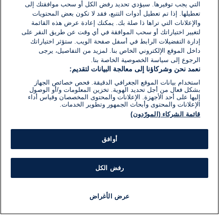
التي يجب توفيرها. سيؤدي تحديد رفض الكل أو سحب موافقتك إلى
تعطيلها. إذا تم تعطيل أدوات التتبع، فقد لا تكون بعض المحتويات
والإعلانات التي تراها ذا صلة بك. يمكنك إعادة عرض هذه القائمة
لتغيير اختياراتك أو سحب الموافقة في أي وقت عن طريق النقر على
إدارة التفضيلات الرابط في أسفل صفحة الويب. ستؤثر اختياراتك
داخل الموقع الإلكتروني الخاص بنا. لمزيد من التفاصيل، يرجى
الرجوع إلى سياسة الخصوصية الخاصة بنا.
نعمد نحن وشركاؤنا إلى معالجة البيانات لتقديم:
استخدام بيانات الموقع الجغرافي الدقيقة. فحص خصائص الجهاز
بشكل فعال من أجل تحديد الهوية. تخزين المعلومات و/أو الوصول
إليها على أحد الأجهزة. الإعلانات والمحتوى المخصصان وقياس أداء
الإعلانات والمحتوى وأبحاث الجمهور وتطوير الخدمات.
قائمة الشركاء (المورّدون)
أوافق
رفض الكل
عرض الأغراض
أخبار
أخبار هامة
مجانا
مذياع
برنامج