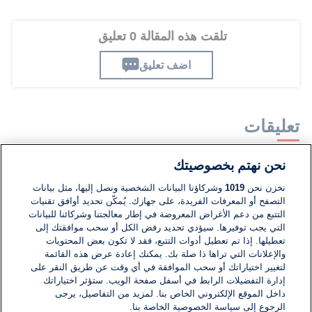
تلقت هذه المقالة 0 تعليق
اضف تعليق
تعليقات
نحن نهتم بخصوصيتك
لا توجد تعليقات مكتوبة حتى الآن. كن الأول!
نخزن نحن
1019
وشركاؤنا البيانات الشخصية ونصل إليها، مثل بيانات
التصفح أو المعرفات الفريدة، على جهازك. يُمكّن تحديد أوافق تقنيات
اكتب تعليقًا جديدًا ...
التتبع من دعم الأغراض المعروضة في إطار معالجتنا وشركائنا للبيانات
التي يجب توفيرها. سيؤدي تحديد رفض الكل أو سحب موافقتك إلى
تعطيلها. إذا تم تعطيل أدوات التتبع، فقد لا تكون بعض المحتويات
والإعلانات التي تراها ذا صلة بك. يمكنك إعادة عرض هذه القائمة
لتغيير اختياراتك أو سحب الموافقة في أي وقت عن طريق النقر على
إدارة التفضيلات الرابط في أسفل صفحة الويب. ستؤثر اختياراتك
داخل الموقع الإلكتروني الخاص بنا. لمزيد من التفاصيل، يرجى
الرجوع إلى سياسة الخصوصية الخاصة بنا.