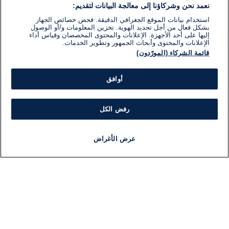
نعمد نحن وشركاؤنا إلى معالجة البيانات لتقديم:
استخدام بيانات الموقع الجغرافي الدقيقة. فحص خصائص الجهاز
بشكل فعال من أجل تحديد الهوية. تخزين المعلومات و/أو الوصول
إليها على أحد الأجهزة. الإعلانات والمحتوى المخصصان وقياس أداء
الإعلانات والمحتوى وأبحاث الجمهور وتطوير الخدمات.
قائمة الشركاء (المورّدون)
أوافق
رفض الكل
عرض الأغراض
أخبار
أخبار هامة
مجانا
مذياع
برنامج
معلومات
فئ
اللجنة التنفيذية i24NEWS
ملخ
برنامج i24NEWS
ال
الاذاعة الحية
شؤو