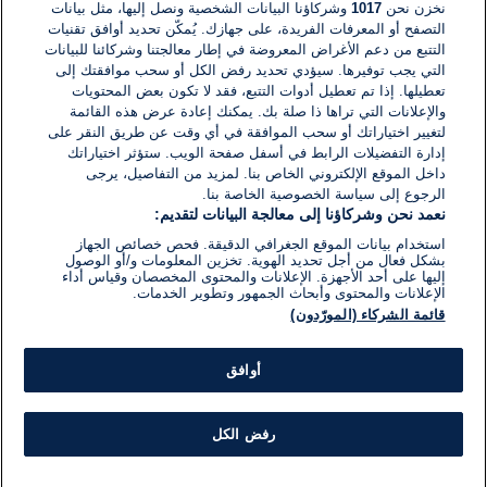
نخزن نحن
1017
وشركاؤنا البيانات الشخصية ونصل إليها، مثل بيانات
التصفح أو المعرفات الفريدة، على جهازك. يُمكّن تحديد أوافق تقنيات
التتبع من دعم الأغراض المعروضة في إطار معالجتنا وشركائنا للبيانات
التي يجب توفيرها. سيؤدي تحديد رفض الكل أو سحب موافقتك إلى
تعطيلها. إذا تم تعطيل أدوات التتبع، فقد لا تكون بعض المحتويات
والإعلانات التي تراها ذا صلة بك. يمكنك إعادة عرض هذه القائمة
لتغيير اختياراتك أو سحب الموافقة في أي وقت عن طريق النقر على
إدارة التفضيلات الرابط في أسفل صفحة الويب. ستؤثر اختياراتك
داخل الموقع الإلكتروني الخاص بنا. لمزيد من التفاصيل، يرجى
الرجوع إلى سياسة الخصوصية الخاصة بنا.
نعمد نحن وشركاؤنا إلى معالجة البيانات لتقديم:
استخدام بيانات الموقع الجغرافي الدقيقة. فحص خصائص الجهاز
بشكل فعال من أجل تحديد الهوية. تخزين المعلومات و/أو الوصول
إليها على أحد الأجهزة. الإعلانات والمحتوى المخصصان وقياس أداء
الإعلانات والمحتوى وأبحاث الجمهور وتطوير الخدمات.
قائمة الشركاء (المورّدون)
أوافق
رفض الكل