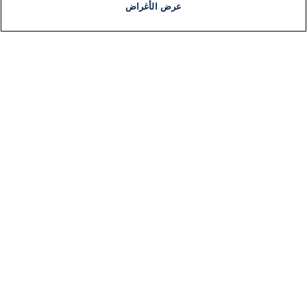
عرض الأغراض
أخبار
أخبار هامة
مجانا
مذياع
برنامج