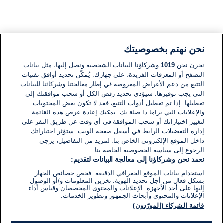
نحن نهتم بخصوصيتك
نخزن نحن
1019
وشركاؤنا البيانات الشخصية ونصل إليها، مثل بيانات
التصفح أو المعرفات الفريدة، على جهازك. يُمكّن تحديد أوافق تقنيات
التتبع من دعم الأغراض المعروضة في إطار معالجتنا وشركائنا للبيانات
التي يجب توفيرها. سيؤدي تحديد رفض الكل أو سحب موافقتك إلى
تعطيلها. إذا تم تعطيل أدوات التتبع، فقد لا تكون بعض المحتويات
والإعلانات التي تراها ذا صلة بك. يمكنك إعادة عرض هذه القائمة
لتغيير اختياراتك أو سحب الموافقة في أي وقت عن طريق النقر على
إدارة التفضيلات الرابط في أسفل صفحة الويب. ستؤثر اختياراتك
داخل الموقع الإلكتروني الخاص بنا. لمزيد من التفاصيل، يرجى
الرجوع إلى سياسة الخصوصية الخاصة بنا.
نعمد نحن وشركاؤنا إلى معالجة البيانات لتقديم:
استخدام بيانات الموقع الجغرافي الدقيقة. فحص خصائص الجهاز
بشكل فعال من أجل تحديد الهوية. تخزين المعلومات و/أو الوصول
إليها على أحد الأجهزة. الإعلانات والمحتوى المخصصان وقياس أداء
الإعلانات والمحتوى وأبحاث الجمهور وتطوير الخدمات.
10:52 ص
قائمة الشركاء (المورّدون)
توفي مريض تسعيني في بلجيكا جراء إصابته بفيروس