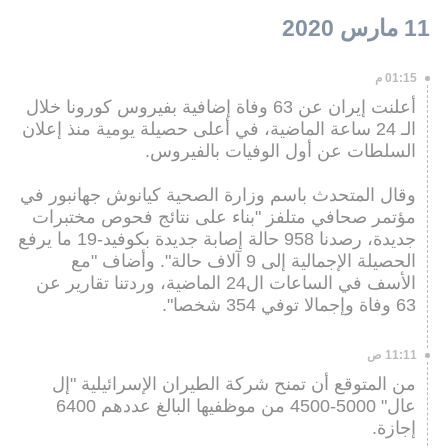
11 مارس 2020
01:15 م
أعلنت إيران عن 63 وفاة إضافية بفيروس كورونا خلال
الـ 24 ساعة الماضية، في أعلى حصيلة يومية منذ إعلان
السلطات عن أول الوفيات بالفيروس.
وقال المتحدث باسم وزارة الصحية كيانوش جهانبور في
مؤتمر صحافي متلفز "بناء على نتائج فحوص مختبرات
جديدة، رصدنا 958 حالة إصابة جديدة بكوفيد-19 ما يرفع
الحصيلة الإجمالية إلى 9 آلاف حالة". وأضاف "مع
الأسف في الساعات ال24 الماضية، وردتنا تقارير عن
63 وفاة وإجمالا توفي 354 شخصا".
11:11 ص
من المتوقع أن تمنح شركة الطيران الإسرائيلية "إل
عال" 5000-4500 من موظفيها البالغ عددهم 6400
إجازة.