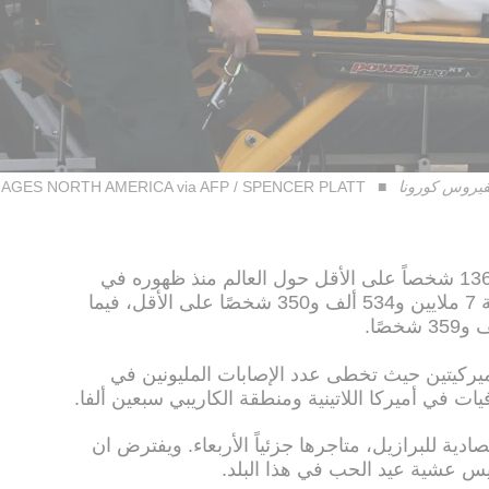
فيروس كورونا
AGES NORTH AMERICA via AFP / SPENCER PLATT
أودى فيروس كورونا بحياة 421 ألف و136 شخصاً على الأقل حول العالم منذ ظهوره في
الصين في كانون الأوّل/ديسمبر، وإصابة 7 ملايين و534 ألف و350 شخصًا على الأقل، فيما
 انتشاره في الأميركيتين حيث تخطى عدد الإصابات المليونين في
يات في أميركا اللاتينية ومنطقة الكاريبي سبعين ألفا.
ادية للبرازيل، متاجرها جزئياً الأربعاء. ويفترض ان
ميس عشية عيد الحب في هذا البلد.