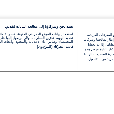
نعمد نحن وشركاؤنا إلى معالجة البيانات لتقديم:
استخدام بيانات الموقع الجغرافي الدقيقة. فحص خصا
 المعرفات الفريدة،
تحديد الهوية. تخزين المعلومات و/أو الوصول إليها على 
ار معالجتنا وشركائنا
المخصصان وقياس أداء الإعلانات والمحتوى وأبحاث ال
يلها. إذا تم تعطيل
قائمة الشركاء (المورّدون)
يمكنك إعادة عرض هذه
ارة التفضيلات الرابط
مزيد من التفاصيل،
مجانا
فئات
قانوني
ملخص الأخبار
شروط الخدمة
الشرق الأوسط
سياسة خاصة
شؤون إسرائيلية
شروط وأحكام الإعلان
دولي
إعلان إمكانية الوصول