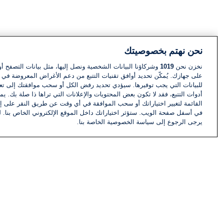
نحن نهتم بخصوصيتك
نخزن نحن
1019
وشركاؤنا البيانات الشخصية ونصل إليها، مثل بيانات التصفح أو
على جهازك. يُمكّن تحديد أوافق تقنيات التتبع من دعم الأغراض المعروضة في إط
للبيانات التي يجب توفيرها. سيؤدي تحديد رفض الكل أو سحب موافقتك إلى تعط
أدوات التتبع، فقد لا تكون بعض المحتويات والإعلانات التي تراها ذا صلة بك. 
القائمة لتغيير اختياراتك أو سحب الموافقة في أي وقت عن طريق النقر على إد
في أسفل صفحة الويب. ستؤثر اختياراتك داخل الموقع الإلكتروني الخاص بنا. ل
يرجى الرجوع إلى سياسة الخصوصية الخاصة بنا.
أخبار
أخبار هامة
معلومات
اللجنة التنفيذية i24NEWS
برنامج i24NEWS
الاذاعة الحية
حياة مهنية