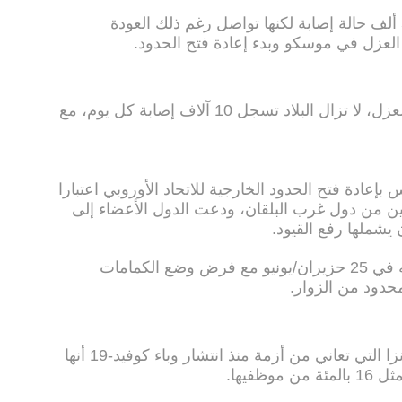
فيما تجاوزت روسيا الخميس عتبة 500 ألف حالة إصابة لكنها تواصل رغم ذلك العودة
اء العزل في موسكو وبدء إعادة فتح الحدود.
أما في الهند التي بدأت اجراءات رفع العزل، لا تزال البلاد تسجل 10 آلاف إصابة كل يوم، مع
إعادة فتح الحدود الخارجية للاتحاد الأوروبي اعتبارا
ين من دول غرب البلقان، ودعت الدول الأعضاء إلى
يشملها رفع القيود.
وفي باريس سيعيد برج ايفل فتح أبوابه في 25 حزيران/يونيو مع فرض وضع الكمامات
حدود من الزوار.
وأعلنت شركة الطيران الألمانية لوفتهانزا التي تعاني من أزمة منذ انتشار وباء كوفيد-19 أنها