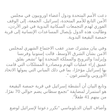
دعت الأمم المتحدة ودول أعضاء اوروبيون في مجلس
الأمن التابع للأمم المتحدة، إسرائيل، الجمعة، إلى الوقف
الفوري لهدم التجمعات السكانية البدوية في غور الأردن،
وطالبت هذه الدول بإيصال المساعدات الإنسانية إلى قرية
حمصة البقيعة البدوية.
وفي بيان مشترك صدر عقب الاجتماع الشهري لمجلس
الامن بشأن الشرق الأوسط، قالت إستونيا وفرنسا
وإيرلندا والنرويج والمملكة المتحدة إنها "تشعر بقلق
عميق إزاء عمليات الهدم ومصادرة الممتلكات التي قامت
بها إسرائيل مؤخرًا، بما في ذلك المباني التي يمولها الاتحاد
الأوروبي والمتبرعون ".
وتابع البيان أن أنشطة إسرائيل في قرية حمصة البقيعة
هو استمرار لمضايقة "تجمع سطاني يضم حوالي 70 نفرًا،
من بينهم 41 طفلاً".
وأضاف البيان الدبلوماسي "نكرر دعوتنا لإسرائيل لوضع