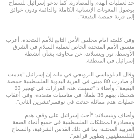
حد لعمليات الهدم والمصادرة. كما ندعو إسرائيل للسماح
بوصول المعونات الإنسانية الكاملة والدائمة ودون عوائق
إلى قرية حمصة البقيعة".
وفي كلمته امام مجلس الأمن التابع للأمم المتحدة، أعرب
منسق الأمم المتحدة الخاص لعملية السلام في الشرق
الأوسط، تور وينسلاند، عن مخاوفه بشأن أنشطة
إسرائيل في المنطقة.
وقال الدبلوماسي النرويجي في بيانه إن إسرائيل "هدمت
أو صادرت 80 مبنى في القرية البدوية الفلسطينية حمصة
البقيعة". وأضاف: "تسببت هذه القرارات في تهجير 63
شخصًا، بينهم 36 طفلاً، في مناسبات متعددة، وفي أعقاب
عمليات هدم مماثلة حدثت في نوفمبر/تشرين الثاني".
وأضاف وينيسلاند: "أحث إسرائيل على وقف هدم
ومصادرة الممتلكات الفلسطينية في جميع أنحاء الضفة
الغربية المحتلة، بما في ذلك القدس الشرقية، والسماح
للفلسطينيين بتطوير قراهم".