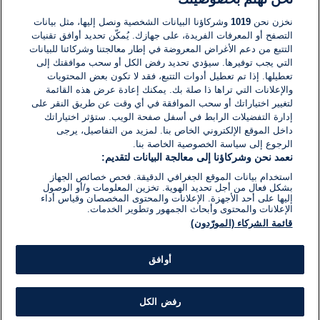
لا توجد تعليقات مكتوبة حتى الآن. كن الأول!
نخزن نحن
1019
وشركاؤنا البيانات الشخصية ونصل إليها، مثل بيانات
التصفح أو المعرفات الفريدة، على جهازك. يُمكّن تحديد أوافق تقنيات
اكتب تعليقًا جديدًا ...
التتبع من دعم الأغراض المعروضة في إطار معالجتنا وشركائنا للبيانات
التي يجب توفيرها. سيؤدي تحديد رفض الكل أو سحب موافقتك إلى
تعطيلها. إذا تم تعطيل أدوات التتبع، فقد لا تكون بعض المحتويات
والإعلانات التي تراها ذا صلة بك. يمكنك إعادة عرض هذه القائمة
لتغيير اختياراتك أو سحب الموافقة في أي وقت عن طريق النقر على
إدارة التفضيلات الرابط في أسفل صفحة الويب. ستؤثر اختياراتك
داخل الموقع الإلكتروني الخاص بنا. لمزيد من التفاصيل، يرجى
الرجوع إلى سياسة الخصوصية الخاصة بنا.
نعمد نحن وشركاؤنا إلى معالجة البيانات لتقديم:
استخدام بيانات الموقع الجغرافي الدقيقة. فحص خصائص الجهاز
بشكل فعال من أجل تحديد الهوية. تخزين المعلومات و/أو الوصول
إليها على أحد الأجهزة. الإعلانات والمحتوى المخصصان وقياس أداء
الإعلانات والمحتوى وأبحاث الجمهور وتطوير الخدمات.
قائمة الشركاء (المورّدون)
أوافق
رفض الكل