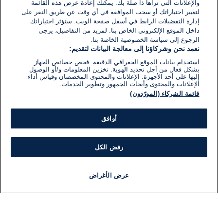
والإعلانات التي تراها ذا صلة بك. يمكنك إعادة عرض هذه القائمة
لتغيير اختياراتك أو سحب الموافقة في أي وقت عن طريق النقر على
إدارة التفضيلات الرابط في أسفل صفحة الويب. ستؤثر اختياراتك
داخل الموقع الإلكتروني الخاص بنا. لمزيد من التفاصيل، يرجى
الرجوع إلى سياسة الخصوصية الخاصة بنا.
نعمد نحن وشركاؤنا إلى معالجة البيانات لتقديم:
استخدام بيانات الموقع الجغرافي الدقيقة. فحص خصائص الجهاز
بشكل فعال من أجل تحديد الهوية. تخزين المعلومات و/أو الوصول
إليها على أحد الأجهزة. الإعلانات والمحتوى المخصصان وقياس أداء
الإعلانات والمحتوى وأبحاث الجمهور وتطوير الخدمات.
قائمة الشركاء (المورّدون)
أوافق
رفض الكل
عرض الأغراض
أخبار
أخبار هامة
مجانا
مذياع
برنامج