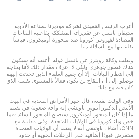
أعرب الرئيس التنفيذي لشركة موديرنا لصناعة الأدوية
ستيفان بانسل عن تقديراته المشككة بفاعلية اللقاحات
المضادة لفيروس كورونا ضد متحورة أوميكرون، قياساً
بفاعليتها مع السلالة دلتا.
ونقلت وكالة رويترز عن بانسل قوله "أعتقد أنه سيكون
هناك قصور جوهري ولكن لا أعرف مقدار ذلك لأننا بحاجة
إلى انتظار البيانات. إلا أن جميع العلماء الذين تحدثت إليهم
توصلوا إلى أن اللقاح لن يكون فعالاً بالمستوى نفسه الذي
كان فيه مع دلتا”.
وفي الوقت نفسه، قال خبير الأمراض المعدية في البيت
الأبيض الدكتور أنتوني باوتشي إنه واجه صعوبة في تقييم
ما إذا كان المتحور أوميكرون سيصبح المتحور السائد فيما
خص وباء كورونا في الولايات المتحدة. وفي مقابلة مع
CNN، أضاف باوتشي أنه لا يعتقد أن الولايات المتحدة
ستفرض قيودًا إضافية على الرحلات الجوية أو حدود