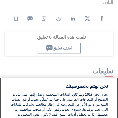
البلاد.
تلقت هذه المقالة 0 تعليق
اضف تعليق
تعليقات
نحن نهتم بخصوصيتك
لا توجد تعليقات مكتوبة حتى الآن. كن الأول!
نخزن نحن
1017
وشركاؤنا البيانات الشخصية ونصل إليها، مثل بيانات
التصفح أو المعرفات الفريدة، على جهازك. يُمكّن تحديد أوافق تقنيات
اكتب تعليقًا جديدًا ...
التتبع من دعم الأغراض المعروضة في إطار معالجتنا وشركائنا للبيانات
التي يجب توفيرها. سيؤدي تحديد رفض الكل أو سحب موافقتك إلى
تعطيلها. إذا تم تعطيل أدوات التتبع، فقد لا تكون بعض المحتويات