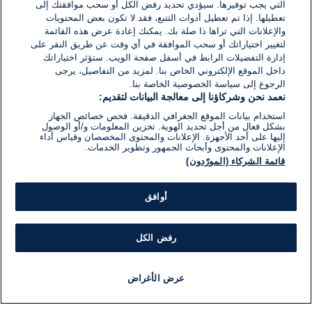
التي يجب توفيرها. سيؤدي تحديد رفض الكل أو سحب موافقتك إلى
تعطيلها. إذا تم تعطيل أدوات التتبع، فقد لا تكون بعض المحتويات
والإعلانات التي تراها ذا صلة بك. يمكنك إعادة عرض هذه القائمة
لتغيير اختياراتك أو سحب الموافقة في أي وقت عن طريق النقر على
إدارة التفضيلات الرابط في أسفل صفحة الويب. ستؤثر اختياراتك
داخل الموقع الإلكتروني الخاص بنا. لمزيد من التفاصيل، يرجى
الرجوع إلى سياسة الخصوصية الخاصة بنا.
نعمد نحن وشركاؤنا إلى معالجة البيانات لتقديم:
استخدام بيانات الموقع الجغرافي الدقيقة. فحص خصائص الجهاز
بشكل فعال من أجل تحديد الهوية. تخزين المعلومات و/أو الوصول
إليها على أحد الأجهزة. الإعلانات والمحتوى المخصصان وقياس أداء
الإعلانات والمحتوى وأبحاث الجمهور وتطوير الخدمات.
قائمة الشركاء (المورّدون)
أوافق
رفض الكل
عرض الأغراض
أخبار
أخبار هامة
مجانا
مذياع
برنامج