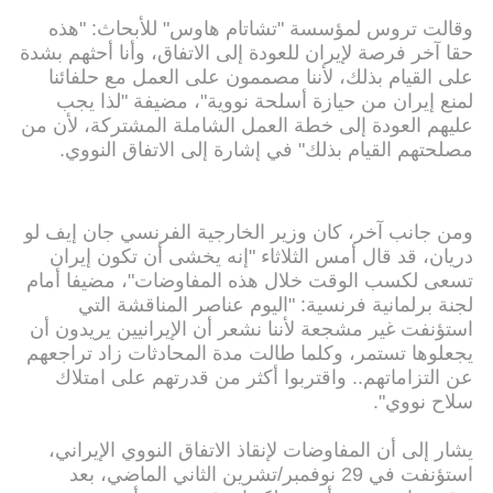
وقالت تروس لمؤسسة "تشاتام هاوس" للأبحاث: "هذه
حقا آخر فرصة لإيران للعودة إلى الاتفاق، وأنا أحثهم بشدة
على القيام بذلك، لأننا مصممون على العمل مع حلفائنا
لمنع إيران من حيازة أسلحة نووية"، مضيفة "لذا يجب
عليهم العودة إلى خطة العمل الشاملة المشتركة، لأن من
مصلحتهم القيام بذلك" في إشارة إلى الاتفاق النووي.
ومن جانب آخر، كان وزير الخارجية الفرنسي جان إيف لو
دريان، قد قال أمس الثلاثاء "إنه يخشى أن تكون إيران
تسعى لكسب الوقت خلال هذه المفاوضات"، مضيفا أمام
لجنة برلمانية فرنسية: "اليوم عناصر المناقشة التي
استؤنفت غير مشجعة لأننا نشعر أن الإيرانيين يريدون أن
يجعلوها تستمر، وكلما طالت مدة المحادثات زاد تراجعهم
عن التزاماتهم.. واقتربوا أكثر من قدرتهم على امتلاك
سلاح نووي".
يشار إلى أن المفاوضات لإنقاذ الاتفاق النووي الإيراني،
استؤنفت في 29 نوفمبر/تشرين الثاني الماضي، بعد