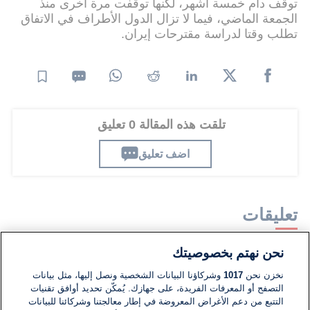
توقف دام خمسة أشهر، لكنها توقفت مرة أخرى منذ
الجمعة الماضي، فيما لا تزال الدول الأطراف في الاتفاق
تطلب وقتا لدراسة مقترحات إيران.
تلقت هذه المقالة 0 تعليق
اضف تعليق
تعليقات
نحن نهتم بخصوصيتك
لا توجد تعليقات مكتوبة حتى الآن. كن الأول!
نخزن نحن
1017
وشركاؤنا البيانات الشخصية ونصل إليها، مثل بيانات
التصفح أو المعرفات الفريدة، على جهازك. يُمكّن تحديد أوافق تقنيات
اكتب تعليقًا جديدًا ...
التتبع من دعم الأغراض المعروضة في إطار معالجتنا وشركائنا للبيانات