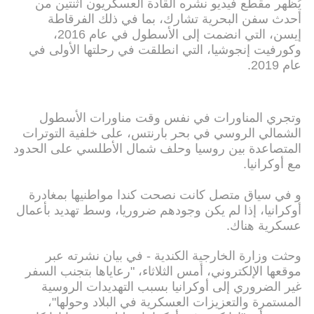
يُظهر مقطع فيديو نشره القادة العسكريون اثنتين من
أحدث سفن البحرية تشارك، بما في ذلك الفرقاطة
إيسن، التي انضمت إلى الأسطول في عام 2016،
وكورفيت إنجوشيا، التي انطلقت في رحلتها الأولى في
عام 2019.
وتجري المناورات في نفس وقت مناورات الأسطول
الشمالي الروسي في بحر بارنتس، على خلفية التوترات
المتصاعدة بين روسيا وحلف شمال الأطلسي على الحدود
مع أوكرانيا.
و في سياق متصل كانت نصحت كندا مواطنيها بمغادرة
أوكرانيا، إذا لم يكن وجودهم ضروريا، وسط تهديد بأعمال
عسكرية هناك.
وحثت وزارة الخارجية الكندية - في بيان نشرته عبر
موقعها الإلكتروني، أمس الثلاثاء، "رعاياها بتجنب السفر
غير الضروري إلى أوكرانيا بسبب التهديدات الروسية
المستمرة والتعزيزات العسكرية في البلاد وحولها"،