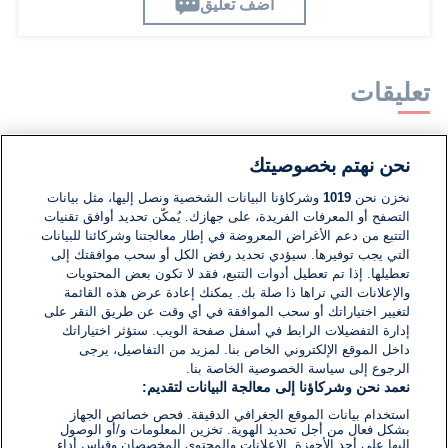
اضف تعليق
تعليقات
لا توجد تعليقات مكتوبة حتى الآن. كن الأول!
نحن نهتم بخصوصيتك
نخزن نحن
1019
وشركاؤنا البيانات الشخصية ونصل إليها، مثل بيانات
اكتب تعليقًا جديدًا ...
التصفح أو المعرفات الفريدة، على جهازك. يُمكّن تحديد أوافق تقنيات
التتبع من دعم الأغراض المعروضة في إطار معالجتنا وشركائنا للبيانات
التي يجب توفيرها. سيؤدي تحديد رفض الكل أو سحب موافقتك إلى
تعطيلها. إذا تم تعطيل أدوات التتبع، فقد لا تكون بعض المحتويات
والإعلانات التي تراها ذا صلة بك. يمكنك إعادة عرض هذه القائمة
لتغيير اختياراتك أو سحب الموافقة في أي وقت عن طريق النقر على
إدارة التفضيلات الرابط في أسفل صفحة الويب. ستؤثر اختياراتك
داخل الموقع الإلكتروني الخاص بنا. لمزيد من التفاصيل، يرجى
الرجوع إلى سياسة الخصوصية الخاصة بنا.
نعمد نحن وشركاؤنا إلى معالجة البيانات لتقديم:
استخدام بيانات الموقع الجغرافي الدقيقة. فحص خصائص الجهاز
بشكل فعال من أجل تحديد الهوية. تخزين المعلومات و/أو الوصول
إليها على أحد الأجهزة. الإعلانات والمحتوى المخصصان وقياس أداء