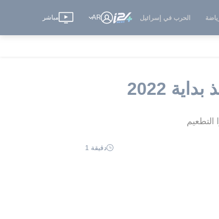
AR
مباشر
ياضة
الحرب في إسرائيل
ية 2022
 التطعيم
دقيقة 1