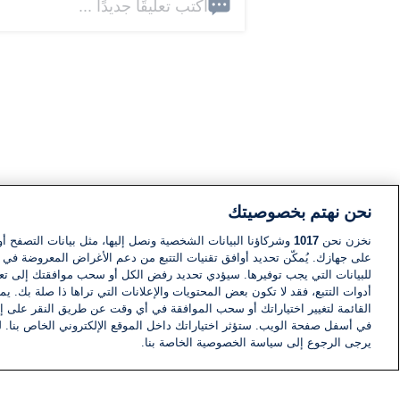
اكتب تعليقًا جديدًا ...
نحن نهتم بخصوصيتك
نخزن نحن
1017
وشركاؤنا البيانات الشخصية ونصل إليها، مثل بيانات التصفح أو
على جهازك. يُمكّن تحديد أوافق تقنيات التتبع من دعم الأغراض المعروضة في إط
للبيانات التي يجب توفيرها. سيؤدي تحديد رفض الكل أو سحب موافقتك إلى تعط
أدوات التتبع، فقد لا تكون بعض المحتويات والإعلانات التي تراها ذا صلة بك. 
القائمة لتغيير اختياراتك أو سحب الموافقة في أي وقت عن طريق النقر على إد
في أسفل صفحة الويب. ستؤثر اختياراتك داخل الموقع الإلكتروني الخاص بنا. ل
يرجى الرجوع إلى سياسة الخصوصية الخاصة بنا.
أخبار
أخبار هامة