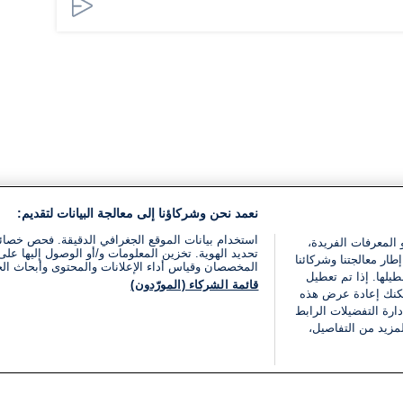
نعمد نحن وشركاؤنا إلى معالجة البيانات لتقديم:
استخدام بيانات الموقع الجغرافي الدقيقة. فحص خصا
 المعرفات الفريدة،
تحديد الهوية. تخزين المعلومات و/أو الوصول إليها على 
ار معالجتنا وشركائنا
المخصصان وقياس أداء الإعلانات والمحتوى وأبحاث ال
يلها. إذا تم تعطيل
قائمة الشركاء (المورّدون)
يمكنك إعادة عرض هذه
ارة التفضيلات الرابط
مزيد من التفاصيل،
مجانا