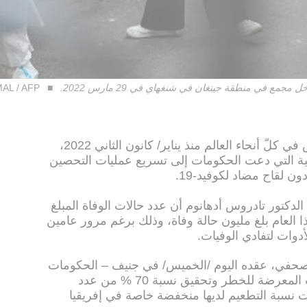
AL / AFP
أودت جائحة كورونا بحياة مليون شخص في كلّ أنحاء العالم منذ يناير/ كانون الثاني 2022،
ة التي دعت الحكومات إلى تسريع عمليات التحصين
 لقاح مضاد لكوفيد-19.
لدكتور تادروس أدهانوم أن عدد حالات الوفاة المبلغ
العام بلغ مليون حالة وفاة، وذلك برغم مرور عامين
دوات لتفادي الوفيات.
صحفي، عقده اليوم /الخميس/ في جنيف – الحكومات
ببذل كل الجهد لتطعيم كل المجموعات المعرضة للخطر وتحقيق نسبة 70 % من عدد
ت نسبة التطعيم لديها منخفضة خاصة في إفريقيا