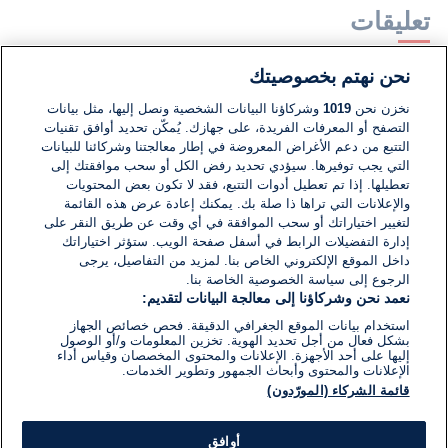
تعليقات
نحن نهتم بخصوصيتك
لا توجد تعليقات مكتوبة حتى الآن. كن الأول!
نخزن نحن
1019
وشركاؤنا البيانات الشخصية ونصل إليها، مثل بيانات
التصفح أو المعرفات الفريدة، على جهازك. يُمكّن تحديد أوافق تقنيات
اكتب تعليقًا جديدًا ...
التتبع من دعم الأغراض المعروضة في إطار معالجتنا وشركائنا للبيانات
التي يجب توفيرها. سيؤدي تحديد رفض الكل أو سحب موافقتك إلى
تعطيلها. إذا تم تعطيل أدوات التتبع، فقد لا تكون بعض المحتويات
والإعلانات التي تراها ذا صلة بك. يمكنك إعادة عرض هذه القائمة
لتغيير اختياراتك أو سحب الموافقة في أي وقت عن طريق النقر على
إدارة التفضيلات الرابط في أسفل صفحة الويب. ستؤثر اختياراتك
داخل الموقع الإلكتروني الخاص بنا. لمزيد من التفاصيل، يرجى
الرجوع إلى سياسة الخصوصية الخاصة بنا.
نعمد نحن وشركاؤنا إلى معالجة البيانات لتقديم:
استخدام بيانات الموقع الجغرافي الدقيقة. فحص خصائص الجهاز
بشكل فعال من أجل تحديد الهوية. تخزين المعلومات و/أو الوصول
إليها على أحد الأجهزة. الإعلانات والمحتوى المخصصان وقياس أداء
الإعلانات والمحتوى وأبحاث الجمهور وتطوير الخدمات.
قائمة الشركاء (المورّدون)
أوافق