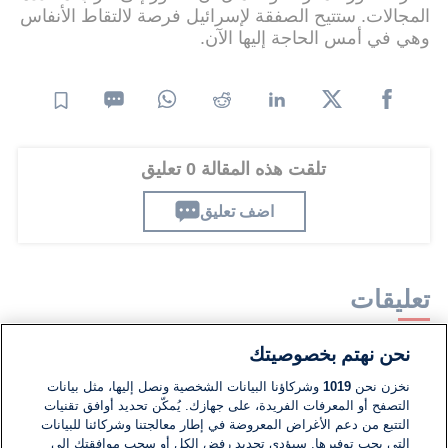
المجالات. ستتيح الصفقة لإسرائيل فرصة لالتقاط الأنفاس
وهي في أمس الحاجة إليها الآن.
تلقت هذه المقالة 0 تعليق
اضف تعليق
تعليقات
نحن نهتم بخصوصيتك
لا توجد تعليقات مكتوبة حتى الآن. كن الأول!
نخزن نحن
1019
وشركاؤنا البيانات الشخصية ونصل إليها، مثل بيانات
التصفح أو المعرفات الفريدة، على جهازك. يُمكّن تحديد أوافق تقنيات
اكتب تعليقًا جديدًا ...
التتبع من دعم الأغراض المعروضة في إطار معالجتنا وشركائنا للبيانات
التي يجب توفيرها. سيؤدي تحديد رفض الكل أو سحب موافقتك إلى