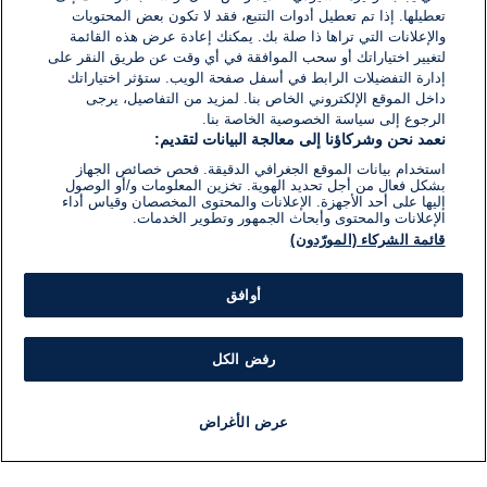
تعطيلها. إذا تم تعطيل أدوات التتبع، فقد لا تكون بعض المحتويات
والإعلانات التي تراها ذا صلة بك. يمكنك إعادة عرض هذه القائمة
لتغيير اختياراتك أو سحب الموافقة في أي وقت عن طريق النقر على
إدارة التفضيلات الرابط في أسفل صفحة الويب. ستؤثر اختياراتك
داخل الموقع الإلكتروني الخاص بنا. لمزيد من التفاصيل، يرجى
الرجوع إلى سياسة الخصوصية الخاصة بنا.
نعمد نحن وشركاؤنا إلى معالجة البيانات لتقديم:
استخدام بيانات الموقع الجغرافي الدقيقة. فحص خصائص الجهاز
بشكل فعال من أجل تحديد الهوية. تخزين المعلومات و/أو الوصول
إليها على أحد الأجهزة. الإعلانات والمحتوى المخصصان وقياس أداء
الإعلانات والمحتوى وأبحاث الجمهور وتطوير الخدمات.
قائمة الشركاء (المورّدون)
أوافق
رفض الكل
عرض الأغراض
أخبار
أخبار هامة
مجانا
مذياع
برنامج