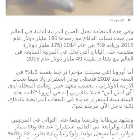
فيسبوك
وفي هذه المنطقة تحتل الصين المرتبة الثانية في العالم
من حيث نفقات الدفاع مع رصدها 190 مليار دولار عام
2015 بزيادة 9% عن عام 2014 (175 مليار دولار)،
متقدمة على اليابان التي تحل في المرتبة السابعة في
العالم مع نفقات بقيمة 49 مليار دولار عام 2015.
أما أوروبا التي سجلت مؤخرا تراجعا بنسبة 1,3% في
السنة منذ 2010 فتعطي بوادر استقرار ولا سيما بسبب
الازمة الأوكرانية، بحسب معهد جينز. وقالت المحللة لدى
"آي اتش اس" فينيلا ماغيرتي إنه في أوروبا "كانت هذه
السنة سنة استقرار جديدة في النفقات المرتبطة بالدفاع،
لكننا ندخل الآن مرحلة نمو".
وتشهد بريطانيا وفرنسا وهما على التوالي في المرتبتين
الثالثة والرابعة في العالم، استقرارا عند 66 و56 مليار
دولار، فيما تسجل بولندا وأوكرانيا زيادة تقارب 22 و70%