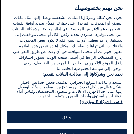
نحن نهتم بخصوصيتك
لا توجد تعليقات مكتوبة حتى الآن. كن الأول!
نخزن نحن
1017
وشركاؤنا البيانات الشخصية ونصل إليها، مثل بيانات
التصفح أو المعرفات الفريدة، على جهازك. يُمكّن تحديد أوافق تقنيات
اكتب تعليقًا جديدًا ...
التتبع من دعم الأغراض المعروضة في إطار معالجتنا وشركائنا للبيانات
التي يجب توفيرها. سيؤدي تحديد رفض الكل أو سحب موافقتك إلى
تعطيلها. إذا تم تعطيل أدوات التتبع، فقد لا تكون بعض المحتويات
والإعلانات التي تراها ذا صلة بك. يمكنك إعادة عرض هذه القائمة
لتغيير اختياراتك أو سحب الموافقة في أي وقت عن طريق النقر على
إدارة التفضيلات الرابط في أسفل صفحة الويب. ستؤثر اختياراتك
داخل الموقع الإلكتروني الخاص بنا. لمزيد من التفاصيل، يرجى
الرجوع إلى سياسة الخصوصية الخاصة بنا.
نعمد نحن وشركاؤنا إلى معالجة البيانات لتقديم:
استخدام بيانات الموقع الجغرافي الدقيقة. فحص خصائص الجهاز
بشكل فعال من أجل تحديد الهوية. تخزين المعلومات و/أو الوصول
إليها على أحد الأجهزة. الإعلانات والمحتوى المخصصان وقياس أداء
الإعلانات والمحتوى وأبحاث الجمهور وتطوير الخدمات.
قائمة الشركاء (المورّدون)
أوافق