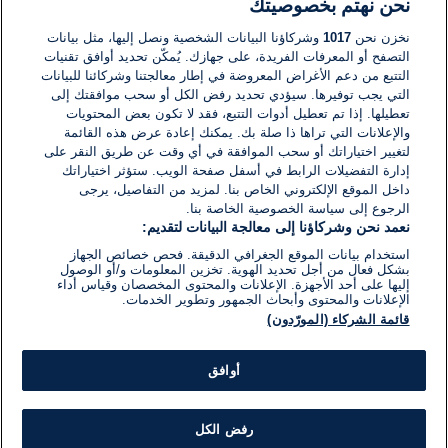
نحن نهتم بخصوصيتك
لا توجد تعليقات مكتوبة حتى الآن. كن الأول!
نخزن نحن
1017
وشركاؤنا البيانات الشخصية ونصل إليها، مثل بيانات
التصفح أو المعرفات الفريدة، على جهازك. يُمكّن تحديد أوافق تقنيات
اكتب تعليقًا جديدًا ...
التتبع من دعم الأغراض المعروضة في إطار معالجتنا وشركائنا للبيانات
التي يجب توفيرها. سيؤدي تحديد رفض الكل أو سحب موافقتك إلى
تعطيلها. إذا تم تعطيل أدوات التتبع، فقد لا تكون بعض المحتويات
والإعلانات التي تراها ذا صلة بك. يمكنك إعادة عرض هذه القائمة
لتغيير اختياراتك أو سحب الموافقة في أي وقت عن طريق النقر على
إدارة التفضيلات الرابط في أسفل صفحة الويب. ستؤثر اختياراتك
داخل الموقع الإلكتروني الخاص بنا. لمزيد من التفاصيل، يرجى
الرجوع إلى سياسة الخصوصية الخاصة بنا.
نعمد نحن وشركاؤنا إلى معالجة البيانات لتقديم:
استخدام بيانات الموقع الجغرافي الدقيقة. فحص خصائص الجهاز
بشكل فعال من أجل تحديد الهوية. تخزين المعلومات و/أو الوصول
إليها على أحد الأجهزة. الإعلانات والمحتوى المخصصان وقياس أداء
الإعلانات والمحتوى وأبحاث الجمهور وتطوير الخدمات.
قائمة الشركاء (المورّدون)
أوافق
رفض الكل