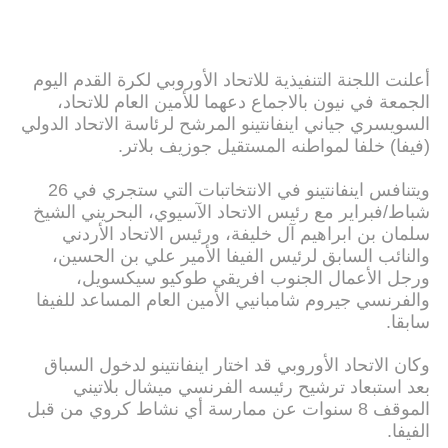
أعلنت اللجنة التنفيذية للاتحاد الأوروبي لكرة القدم اليوم
الجمعة في نيون بالاجماع دعهما للأمين العام للاتحاد،
السويسري جياني اينفانتينو المرشح لرئاسة الاتحاد الدولي
(فيفا) خلفا لمواطنه المستقيل جوزيف بلاتر.
ويتنافس اينفانتينو في الانتخاتبات التي ستجري في 26
شباط/فبراير مع رئيس الاتحاد الآسيوي، البحريني الشيخ
سلمان بن ابراهيم آل خليفة، ورئيس الاتحاد الأردني
والنائب السابق لرئيس الفيفا الأمير علي بن الحسين،
ورجل الأعمال الجنوب افريقي طوكيو سيكسويل،
والفرنسي جيروم شامبانيي الأمين العام المساعد للفيفا
سابقا.
وكان الاتحاد الأوروبي قد اختار اينفانتينو لدخول السباق
بعد استبعاد ترشيح رئيسه الفرنسي ميشال بلاتيني
الموقف 8 سنوات عن ممارسة أي نشاط كروي من قبل
الفيفا.