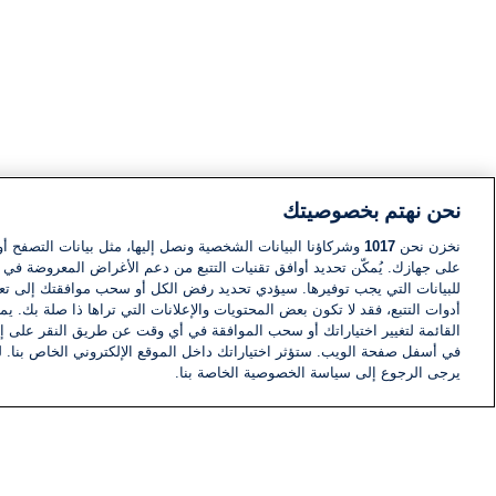
نحن نهتم بخصوصيتك
نخزن نحن
1017
وشركاؤنا البيانات الشخصية ونصل إليها، مثل بيانات التصفح أو
على جهازك. يُمكّن تحديد أوافق تقنيات التتبع من دعم الأغراض المعروضة في إط
للبيانات التي يجب توفيرها. سيؤدي تحديد رفض الكل أو سحب موافقتك إلى تعط
أدوات التتبع، فقد لا تكون بعض المحتويات والإعلانات التي تراها ذا صلة بك. 
القائمة لتغيير اختياراتك أو سحب الموافقة في أي وقت عن طريق النقر على إد
في أسفل صفحة الويب. ستؤثر اختياراتك داخل الموقع الإلكتروني الخاص بنا. ل
يرجى الرجوع إلى سياسة الخصوصية الخاصة بنا.
أخبار
أخبار هامة
معلومات