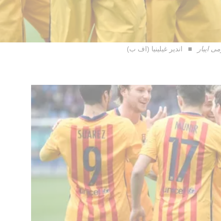
ى ايبار
اندير غيلينيا (اف ب)