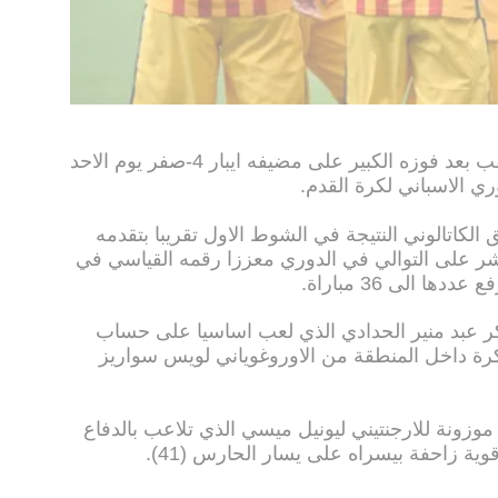
تابع برشلونة طريقه نحو الاحتفاظ باللقب بعد فوزه الكبير على مضيفه ايبار 4-صفر يوم الاحد
ي الاسباني لكرة القدم.
الكاتالوني النتيجة في الشوط الاول تقريبا بتقدمه
ر على التوالي في الدوري معززا رقمه القياسي في
ا الى 36 مباراة.
ر عبد منير الحدادي الذي لعب اساسيا على حساب
 كرة داخل المنطقة من الاوروغوياني لويس سواريز
وزونة للارجنتيني ليونيل ميسي الذي تلاعب بالدفاع
ة زاحفة بيسراه على يسار الحارس (41).