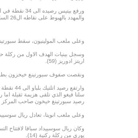
ورفع بيتيس رصيد
والمهدد بالهبوط على نقاطه ال26 السابقة.
وعلى ملعب المولينيون، سقط سبورتينغ خ
اريتز ادوريز (59).
ونقصت صفوف سبورتينغ خيخزون بطرد مد
وارتفع رصي
رصيد سبورتينغ خيخون صاحب المركز قبل الاخ
وعلى ملعب انويتا، تعادل ريال سوسييداد م
وكان ريال سوسييداد سباقا لافتتاح الت
يوري من ركلة ركنية (14).