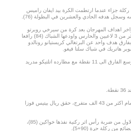
لة جزاء عندما ارتطمت الكرة بيد ايفان راميس
 وسجل هدفه الحادي والعشرين في البطولة (76).
واخر اهداف المهرجان بعد كرة من سيرخي روبرتو
وانفراد في الجهة اليمنى تخلص على اثر من 3 لاعبين والحارس واودعها الشباك (84) رافعا
 الثاني بفارق هدف واحد عن البرتغالي كريستيانو رونالدو
ر هاتريك في شباك سلتا فيغو.
ورفع برشلونة رصيده الى 72 نقطة ووسع الفارق الى 11 نقطة مع مطارده اتلتيكو مدريد
ة.
وعلى ملعب مانويل رويز دي لوبيرا وامام اكثر من 43 الف متفرج، حقق ريال بيتيس فوزا
وسجل السنغالي الفريد ندياي الهدف الاول من ضربة رأس اثر ركنية نفذها خواكين (85)،
ع من ركلة حرة (90+5).