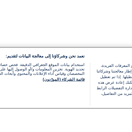
نعمد نحن وشركاؤنا إلى معالجة البيانات لتقديم:
استخدام بيانات الموقع الجغرافي الدقيقة. فحص خصا
 المعرفات الفريدة،
تحديد الهوية. تخزين المعلومات و/أو الوصول إليها على 
ار معالجتنا وشركائنا
المخصصان وقياس أداء الإعلانات والمحتوى وأبحاث ال
يلها. إذا تم تعطيل
قائمة الشركاء (المورّدون)
يمكنك إعادة عرض هذه
ارة التفضيلات الرابط
مزيد من التفاصيل،
مجانا
فئات
قانوني