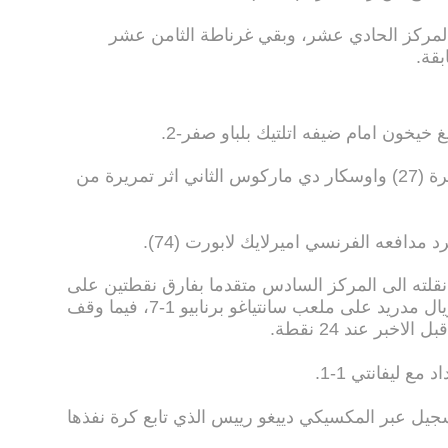
ه الى 34 نقطة في المركز الحادي عشر، وبقي غرناطة الثامن عشر
يخون امام ضيفه اتلتيك بلباو صفر-2.
وسجل بينيات الهدف الاول من ركلة حرة (27) واوسكار دي ماركوس الثاني اثر تمريرة من
افعه الفرنسي اميرلايك لابورت (74).
د اتلتيك بلباو الى 44 نقطة نقلته الى المركز السادس متقدما بفارق نقطتين على
سلتا فيغو الذي تلقى هزيمة ثقيلة اما ريال مدريد على ملعب سانتياغو برنابيو 1-7، فيما وقف
بر عند 24 نقطة.
ع ليفانتي 1-1.
سجيل عبر المكسيكي دييغو رييس الذي تابع كرة نفذها