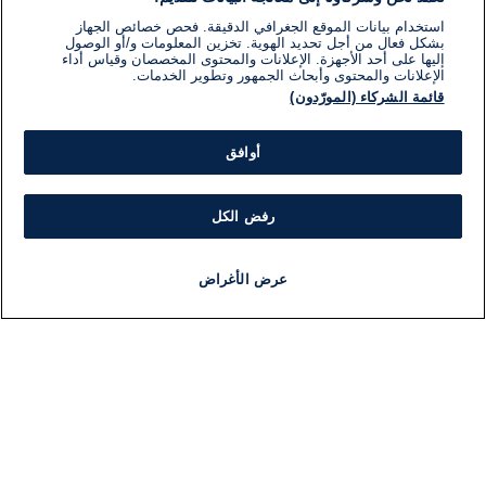
استخدام بيانات الموقع الجغرافي الدقيقة. فحص خصائص الجهاز
بشكل فعال من أجل تحديد الهوية. تخزين المعلومات و/أو الوصول
إليها على أحد الأجهزة. الإعلانات والمحتوى المخصصان وقياس أداء
الإعلانات والمحتوى وأبحاث الجمهور وتطوير الخدمات.
قائمة الشركاء (المورّدون)
أوافق
رفض الكل
عرض الأغراض
أخبار
أخبار هامة
مجانا
مذياع
برنامج
معلومات
فئ
اللجنة التنفيذية i24NEWS
ملخ
برنامج i24NEWS
ال
الاذاعة الحية
شؤو
حياة مهنية
دو