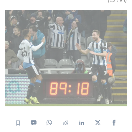
(أ ف ب)