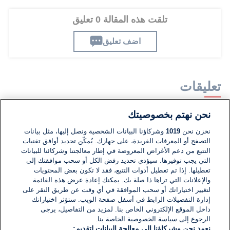
تلقت هذه المقالة 0 تعليق
اضف تعليق
تعليقات
نحن نهتم بخصوصيتك
لا توجد تعليقات مكتوبة حتى الآن. كن الأول!
نخزن نحن
1019
وشركاؤنا البيانات الشخصية ونصل إليها، مثل بيانات
التصفح أو المعرفات الفريدة، على جهازك. يُمكّن تحديد أوافق تقنيات
اكتب تعليقًا جديدًا ...
التتبع من دعم الأغراض المعروضة في إطار معالجتنا وشركائنا للبيانات
التي يجب توفيرها. سيؤدي تحديد رفض الكل أو سحب موافقتك إلى
تعطيلها. إذا تم تعطيل أدوات التتبع، فقد لا تكون بعض المحتويات
والإعلانات التي تراها ذا صلة بك. يمكنك إعادة عرض هذه القائمة
لتغيير اختياراتك أو سحب الموافقة في أي وقت عن طريق النقر على
إدارة التفضيلات الرابط في أسفل صفحة الويب. ستؤثر اختياراتك
داخل الموقع الإلكتروني الخاص بنا. لمزيد من التفاصيل، يرجى
الرجوع إلى سياسة الخصوصية الخاصة بنا.
نعمد نحن وشركاؤنا إلى معالجة البيانات لتقديم: