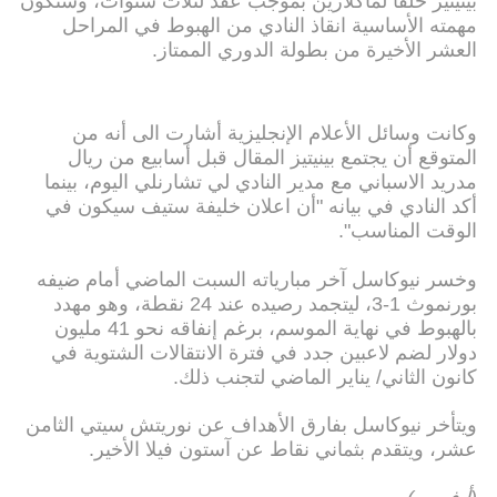
بينيتيز خلفا لماكلارين بموجب عقد لثلاث شنوات، وستكون
مهمته الأساسية انقاذ النادي من الهبوط في المراحل
العشر الأخيرة من بطولة الدوري الممتاز.
وكانت وسائل الأعلام الإنجليزية أشارت الى أنه من
المتوقع أن يجتمع بينيتيز المقال قبل أسابيع من ريال
مدريد الاسباني مع مدير النادي لي تشارنلي اليوم، بينما
أكد النادي في بيانه "أن اعلان خليفة ستيف سيكون في
الوقت المناسب".
وخسر نيوكاسل آخر مبارياته السبت الماضي أمام ضيفه
بورنموث 1-3، ليتجمد رصيده عند 24 نقطة، وهو مهدد
بالهبوط في نهاية الموسم، برغم إنفاقه نحو 41 مليون
دولار لضم لاعبين جدد في فترة الانتقالات الشتوية في
كانون الثاني/ يناير الماضي لتجنب ذلك.
ويتأخر نيوكاسل بفارق الأهداف عن نوريتش سيتي الثامن
عشر، ويتقدم بثماني نقاط عن آستون فيلا الأخير.