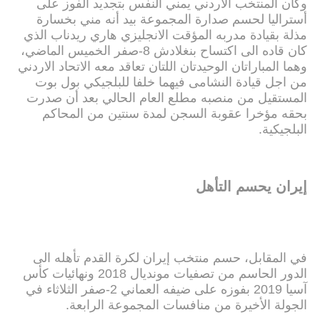
وكان المنتخب الاردني يمني النفس بتجديد الفوز على
أستراليا لحسم صدارة المجموعة بيد أنه مني بخسارة
مذلة بقيادة مدربه المؤقت الانجليزي هاري ريدناب الذي
كان قاده الى اكتساح بنغلادش 8-صفر الخميس الماضي،
وهما المباراتان الوحيدتان اللتان تعاقد معه الاتحاد الاردني
من اجل قيادة النشامى فيهما خلفا للبلجيكي بول بوت
المستقيل من منصبه مطلع العام الحالي بعد أن صدرت
بحقه مؤخرا عقوبة السجن لمدة سنتين من المحاكم
البلجيكية.
إيران يحسم التأهل
في المقابل، حسم منتخب إيران لكرة القدم تأهله الى
الدور الحاسم من تصفيات مونديال 2018 ونهائيات كأس
آسيا 2019 بفوزه على ضيفه العماني 2-صفر الثلاثاء في
الجولة الأخيرة من منافسات المجموعة الرابعة.