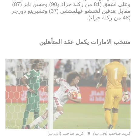
وعلي اشفق (81 من ركلة جزاء و90) وحسن نايز (87)
مقابل هدفين لشنشو غييلستشن (37) وتشيرينغ دورجي
(48 من ركلة جزاء).
منتخب الامارات يكمل عقد المتأهلين
كريم صاحب (اف ب)
كريم صاحب (اف ب)