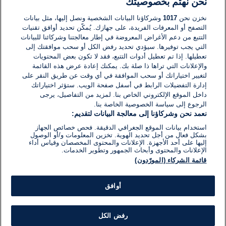
نحن نهتم بخصوصيتك
لا توجد تعليقات مكتوبة حتى الآن. كن الأول!
نخزن نحن
1017
وشركاؤنا البيانات الشخصية ونصل إليها، مثل بيانات
التصفح أو المعرفات الفريدة، على جهازك. يُمكّن تحديد أوافق تقنيات
اكتب تعليقًا جديدًا ...
التتبع من دعم الأغراض المعروضة في إطار معالجتنا وشركائنا للبيانات
التي يجب توفيرها. سيؤدي تحديد رفض الكل أو سحب موافقتك إلى
تعطيلها. إذا تم تعطيل أدوات التتبع، فقد لا تكون بعض المحتويات
والإعلانات التي تراها ذا صلة بك. يمكنك إعادة عرض هذه القائمة
لتغيير اختياراتك أو سحب الموافقة في أي وقت عن طريق النقر على
إدارة التفضيلات الرابط في أسفل صفحة الويب. ستؤثر اختياراتك
داخل الموقع الإلكتروني الخاص بنا. لمزيد من التفاصيل، يرجى
الرجوع إلى سياسة الخصوصية الخاصة بنا.
نعمد نحن وشركاؤنا إلى معالجة البيانات لتقديم:
استخدام بيانات الموقع الجغرافي الدقيقة. فحص خصائص الجهاز
بشكل فعال من أجل تحديد الهوية. تخزين المعلومات و/أو الوصول
إليها على أحد الأجهزة. الإعلانات والمحتوى المخصصان وقياس أداء
الإعلانات والمحتوى وأبحاث الجمهور وتطوير الخدمات.
قائمة الشركاء (المورّدون)
أوافق
رفض الكل