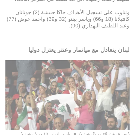
وتناوب على تسجيل الأهداف جاكا حبيشة (2) جوناثان
كانتيلانا (18 و66) وياسر بينتو (32 و39) واحمد عوض (77)
وعبد اللطيف البهداري (90).
لبنان يتعادل مع ميانمار وعنتر يعتزل دوليا
ياسر الزيات (اف ب/ارشيف)
ياسر الزيات (اف ب/ارشيف)