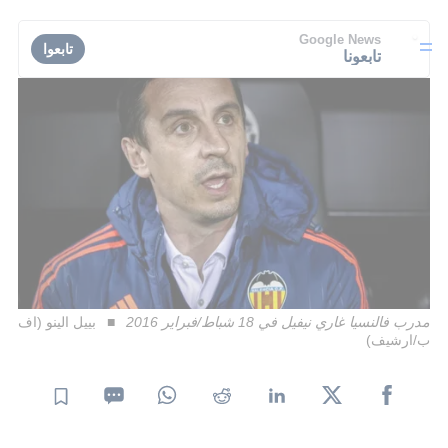
Google News
تابعوا
تابعونا
مدرب فالنسيا غاري نيفيل في 18 شباط/فبراير 2016
بييل الينو (اف
ب/ارشيف)