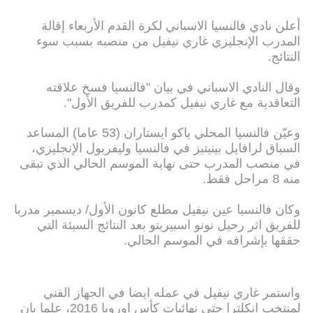
أعلن نادي فالنسيا الاسباني لكرة القدم الأربعاء إقالة
المدرب الإنجليزي غاري نيفيل من منصبه بسبب سوء
النتائج.
وقال النادي الاسباني في بيان "فالنسيا فسخ علاقته
التعاقدية مع غاري نيفيل كمدرب للفريق الأول".
وعيّن فالنسيا المحلي باكو ايستاران (53 عاما) المساعد
السباق لرافايل بينيتيز في فالنسيا وليفربول الإنجليزي،
في منصب المدرب حتى نهاية الموسم الحالي الذي تبقى
منه 8 مراحل فقط.
وكان فالنسيا عين نيفيل مطلع كانون الأول/ ديسمبر مدربا
للفريق اثر رحيل نونو اسبيريتو بعد النتائج السيئة التي
حققها بإشرافه في الموسم الحالي.
واستمر غاري نيفيل في عمله ايضا في الجهاز الفني
لمنتخب انكلترا حتى نهائيات كأس اوروبا 2016، علما بان