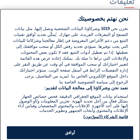
تعليقات
نحن نهتم بخصوصيتك
لا توجد تعليقات مكتوبة حتى الآن. كن الأول!
نخزن نحن
1019
وشركاؤنا البيانات الشخصية ونصل إليها، مثل بيانات
التصفح أو المعرفات الفريدة، على جهازك. يُمكّن تحديد أوافق تقنيات
اكتب تعليقًا جديدًا ...
التتبع من دعم الأغراض المعروضة في إطار معالجتنا وشركائنا للبيانات
التي يجب توفيرها. سيؤدي تحديد رفض الكل أو سحب موافقتك إلى
تعطيلها. إذا تم تعطيل أدوات التتبع، فقد لا تكون بعض المحتويات
والإعلانات التي تراها ذا صلة بك. يمكنك إعادة عرض هذه القائمة
لتغيير اختياراتك أو سحب الموافقة في أي وقت عن طريق النقر على
إدارة التفضيلات الرابط في أسفل صفحة الويب. ستؤثر اختياراتك
داخل الموقع الإلكتروني الخاص بنا. لمزيد من التفاصيل، يرجى
الرجوع إلى سياسة الخصوصية الخاصة بنا.
نعمد نحن وشركاؤنا إلى معالجة البيانات لتقديم:
استخدام بيانات الموقع الجغرافي الدقيقة. فحص خصائص الجهاز
بشكل فعال من أجل تحديد الهوية. تخزين المعلومات و/أو الوصول
إليها على أحد الأجهزة. الإعلانات والمحتوى المخصصان وقياس أداء
الإعلانات والمحتوى وأبحاث الجمهور وتطوير الخدمات.
قائمة الشركاء (المورّدون)
أوافق