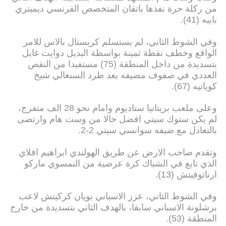
من ركلة حرة نفذها باتقان المتخصص الفرنسي ديميتري
باييه (41).
وفي الشوط الثاني، لم يستسلم كريستال بالاس للامر
الواقع وخطف نقطة ثمينة بواسطة البديل دوايت غايل
بتسديدة من داخل المنطقة (75) مستفيدا من النقص
العددي في صفوف مضيفه بعد طرد السنغالي شيخ
كوياتيه (67).
وعلى ملعب بريتانيا ستاديوم وامام نحو 28 الف متفرج،
لم يكن ستوك سيتي افضل حالا من وست هام وارتضى
بالتعادل مع ضيفه سوانسي سيتي 2-2.
وتقدم صاحب الارض عن طريق الهولندي ابراهيم افلاي
الذي تابع في الشباك كرة عرضية من النمسوي ماركو
ارناتوفيتش (13).
وفي الشوط الثاني، عزز الاسباني بويان كركيتش لاعب
برشلونة الاسباني سابقا، بالهدف الثاني بتسديدة من خارج
المنطقة (53).