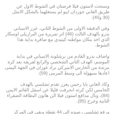
وسنحت لاستون فيلا فرصتان في الشوط الاول عن
طريق الغاني جوردان اييو لم يستغلهما بالشكل الامثل
(30 و40).
وفي الدقيقة الاولى من الشوط الثاني، عزز الاسباني
بدرو بالهدف الثالث (46) اثر تمريرة من البرازيلي اوسكار
الذي اخذ مكان مواطنه كينيدي مع صافرة بداية هذا
الشوط.
واضاف بدرو القادم من برشلونة الاسباني في بداية
الموسم، الهدف الثاني الشخصي والرابع لفريقه بعد كرة
مرتدة من الحارس الاميركي براد غوزان في الجهة اليمنى
اعادها بسهولة الى وسط المرمى (59).
وكاد الغاني بابا رحمن يعزز تقدم تشلسي بالهدف
الخامس لكن كرته انحرفت قليلا عن اسفل القائم الايمن
(84)، ونال مدافع استون فيلا الن هاتون البطاقة الصفراء
الثانية وخرج (85).
ورفع تشلسي رصيده الى 44 نقطة وبقي في المركز