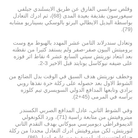
وقلص سوانسي الفارق عن طريق الايسلندي جيلفي
سيغورسون بقذيفة بعيدة المدى (68)، ثم ادرك التعادل
بواسطة البديل الايطالي البرتو بالوسكي بسيناريو مشابه
(79).
وتعادل سندرلاند الثامن عشر المهدد بالهبوط مع وست
بروميتش البيون صفر-صفر ولم يستفد كثيرا من نقطته
بعد ابتعاد نوريتش سيتي السابع عشر 4 نقاط اثر فوزه
على ضيفه نيوكاسل يونايتد قبل الاخير 3-2.
وخطف نوريتش هدف السبق في الوقت بدل الضائع من
الشوط الاول بعد حصوله على ركلة حرة نفذها روبي
برادي وتابعها المدافع الدولي السويسري تيم كلوزه
برأسه في المرمى (45+2).
وفي الشوط الثاني، عادل المدافع الصربي الكسندر
ميتروفيتش من متابعة راسية (71)، ورد الكونغولي
الديموقراطي ديوميرسي مبوكاني بهدف التقدم الثاني
لنوريتش، لكن ميتروفيتش ادرك التعادل مجددا من ركلة
جزاء احتسبت اثر لمسة يد من غاري اونيل (86).