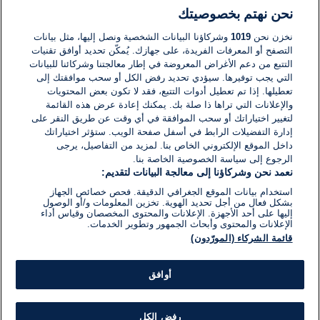
نحن نهتم بخصوصيتك
لا توجد تعليقات مكتوبة حتى الآن. كن الأول!
نخزن نحن
1019
وشركاؤنا البيانات الشخصية ونصل إليها، مثل بيانات
التصفح أو المعرفات الفريدة، على جهازك. يُمكّن تحديد أوافق تقنيات
اكتب تعليقًا جديدًا ...
التتبع من دعم الأغراض المعروضة في إطار معالجتنا وشركائنا للبيانات
التي يجب توفيرها. سيؤدي تحديد رفض الكل أو سحب موافقتك إلى
تعطيلها. إذا تم تعطيل أدوات التتبع، فقد لا تكون بعض المحتويات
والإعلانات التي تراها ذا صلة بك. يمكنك إعادة عرض هذه القائمة
لتغيير اختياراتك أو سحب الموافقة في أي وقت عن طريق النقر على
إدارة التفضيلات الرابط في أسفل صفحة الويب. ستؤثر اختياراتك
داخل الموقع الإلكتروني الخاص بنا. لمزيد من التفاصيل، يرجى
الرجوع إلى سياسة الخصوصية الخاصة بنا.
نعمد نحن وشركاؤنا إلى معالجة البيانات لتقديم:
استخدام بيانات الموقع الجغرافي الدقيقة. فحص خصائص الجهاز
بشكل فعال من أجل تحديد الهوية. تخزين المعلومات و/أو الوصول
إليها على أحد الأجهزة. الإعلانات والمحتوى المخصصان وقياس أداء
الإعلانات والمحتوى وأبحاث الجمهور وتطوير الخدمات.
قائمة الشركاء (المورّدون)
أوافق
رفض الكل