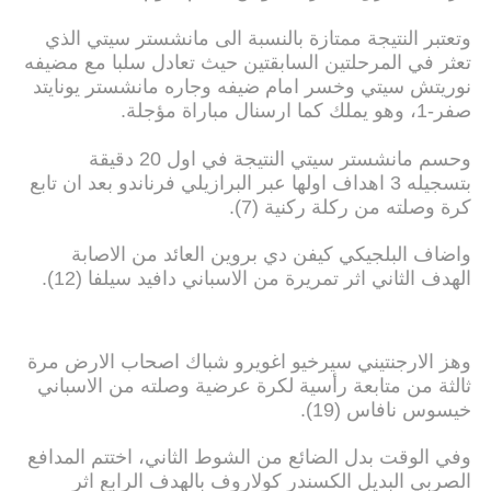
وتعتبر النتيجة ممتازة بالنسبة الى مانشستر سيتي الذي
تعثر في المرحلتين السابقتين حيث تعادل سلبا مع مضيفه
نوريتش سيتي وخسر امام ضيفه وجاره مانشستر يونايتد
صفر-1، وهو يملك كما ارسنال مباراة مؤجلة.
وحسم مانشستر سيتي النتيجة في اول 20 دقيقة
بتسجيله 3 اهداف اولها عبر البرازيلي فرناندو بعد ان تابع
كرة وصلته من ركلة ركنية (7).
واضاف البلجيكي كيفن دي بروين العائد من الاصابة
الهدف الثاني اثر تمريرة من الاسباني دافيد سيلفا (12).
وهز الارجنتيني سيرخيو اغويرو شباك اصحاب الارض مرة
ثالثة من متابعة رأسية لكرة عرضية وصلته من الاسباني
خيسوس نافاس (19).
وفي الوقت بدل الضائع من الشوط الثاني، اختتم المدافع
الصربي البديل الكسندر كولاروف بالهدف الرابع اثر