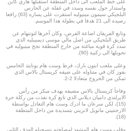
على خط الملعب الى داخل المنطقة استقبلها هاري كاين
واستدار حول نفسه وسدد في غفلة عن الحارس
البلجيكي سيمون مينيوليه استقرت على يساره (63) رافعا
رصيده الى 21 هدفا في بطولة هذا الموسم.
وتابع الفريقان اضاعة الفرص، وكان آخرها لتوتنهام عن
طريق البلجيكي من اصل مالي موسى ديميبيليه الذي
سدد كرة قوية مباغتة من خارج المنطقة نجح مينيوليه في
تحويلها الى ركنية (90).
وعلى ملعب ابتون بارك، فرط وست هام يونايتد الخامس
بفوز كان في متناوله على ضيفه كريستال بالاس الذي
تمكن من الخروج متعادلا 2-2.
وفاجأ كريستال بالاس مضيفه بهدف مبكر من رأس
الايرلندي داميان ديلاني الذي تابع كرة نفذت من ركلة حرة
(15)، لكن سرعان ما ادرك وست هام التعادل بواسطة
الارجنتيني مانويل لانزيني بتسديدة من داخل المنطقة
(18).
وقلب وست هام المشهد لمصلحته بتسجيله الهدف الثاني