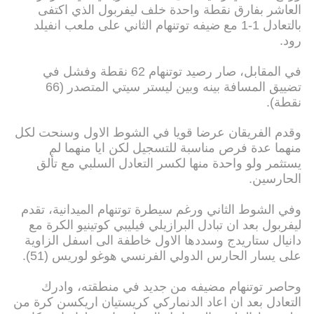
العاشر بفارق نقطة واحدة خلف ليفربول الذي اكتفى
بالتعادل 1-1 مع ضيفه توتنهام الثاني على ملعب انفيلد
رود.
في المقابل، صار رصيد توتنهام 62 نقطة وفشل في
تضييق المسافة بينه وبين ليستر سيتي المتصدر (66
نقطة).
وقدم الفريقان عرضا قويا في الشوط الاول وسنحت لكل
منهما عدة فرص مناسبة للتسجيل لكن ايا منهما لم
يستثمر ولو واحدة منها لكسر التعادل السلبي مع تألق
الحارسين.
وفي الشوط الثاني ورغم سيطرة توتنهام الميدانية، تقدم
ليفربول بعد ان تبادل البرازيلي فيليبي كوتينيو الكرة مع
دانيال ستاريدج وسددها الاول خاطفة الى اسفل الزاوية
على يسار الحارس الدولي الفرنسي هوغو لوريس (51).
وحاصر توتنهام مضيفه من جديد في منطقته، وادرك
التعادل بعد ان اعاد الدنماركي كريستيان اريكسن كرة من