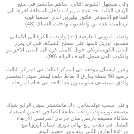
وفي مستهل الشوط الثاني، ساهم سانشيز في صنع
الهدف الثالث بعد عدة تمريرات داخل المنطقة اخرها الى
المدافع الاسباني هكتور بيليرين الذي اطلقها قوية
ارتطمت بقدم بن واطسون ودخلت الشباك (48).
واصاب ايووبي العارضة (51) وارتدت الكرة الى الالماني
مسعود اوزيل تابعها على سطح الشبكة، قبل ان يمرر
البديل الكوستاريكي جويل كامبل كرة الى البديل الاخر ثيو
والكوت الذي سجل الهدف الرابع (90).
وعزز ارسنال موقعه في المركز الثالث في المركز الثالث
برصيد 58 نقطة بفارق 8 نقاط خلف ليستر سيتي المتصدر
والذي يستضيف ساوثمبتون غدا الاحد في ختام المرحلة.
وعلى ملعب غولدساندز، دك مانشستر سيتي الرابع شباك
مضيفه بورنموث برباعية نظيفة ايضا في احسن استعداد
لملاقاة مضيفه باريس سان جرمان الفرنسي الاربعاء
المقبل في ذهاب ربع نهائي دوري ابطال اوروبا مع
مراعاة الفارق الكبير بينه وبين خصم اليوم.