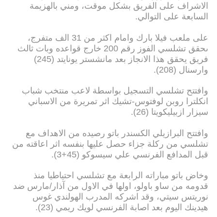
الاشراف على الفريق بشكل موقت، ومني بالهزيمة
السابعة على التوالي.
على ملعب فيلا بارك وامام اكثر من 31 الف متفرج،
ىحقق تشلسي الفوز رقم 200 خارج قواعده وبات ثالث
فريق يحقق هذا الانجاز بعد مانشستر يونايتد (245)
وارسنال (208).
وافتتح تشلسي التسجيل بواسطة لاعب منتخب شباب
انكلترا روبن لوفتوس-تشيك اثر تمريرة من الاسباني
سيزار ازبيليكويتا (26).
وافتتح البرازيلي الكسندر باتو رصيده من الاهداف مع
تشلسي من ركلة جزاء حصل عليها بنفسه اثر اعاقته من
قبل المدافع الفرنسي علي سيسوكو (45+3).
وخاض باتو مباراته الرابعة مع تشلسي احتياطيا منذ
قدومه من ساو باولو، اولها في الاول من آذار/مارس ضد
نوريتس سيتي، وقد اشركه المدرب الهولندي غوس
هيدينك اليوم بعد اصابة الفرنسي لويك ريمي (23).