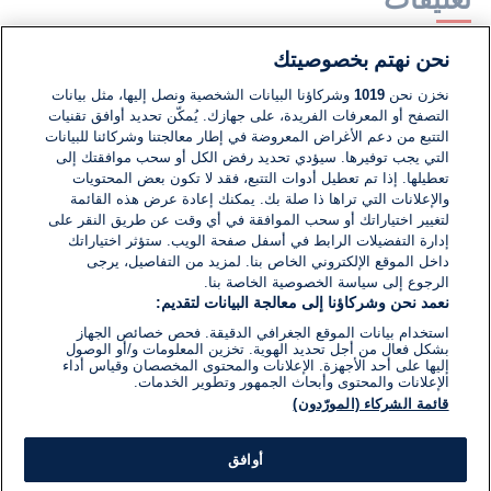
نحن نهتم بخصوصيتك
لا توجد تعليقات مكتوبة حتى الآن. كن الأول!
نخزن نحن
1019
وشركاؤنا البيانات الشخصية ونصل إليها، مثل بيانات
التصفح أو المعرفات الفريدة، على جهازك. يُمكّن تحديد أوافق تقنيات
اكتب تعليقًا جديدًا ...
التتبع من دعم الأغراض المعروضة في إطار معالجتنا وشركائنا للبيانات
التي يجب توفيرها. سيؤدي تحديد رفض الكل أو سحب موافقتك إلى
تعطيلها. إذا تم تعطيل أدوات التتبع، فقد لا تكون بعض المحتويات
والإعلانات التي تراها ذا صلة بك. يمكنك إعادة عرض هذه القائمة
لتغيير اختياراتك أو سحب الموافقة في أي وقت عن طريق النقر على
إدارة التفضيلات الرابط في أسفل صفحة الويب. ستؤثر اختياراتك
داخل الموقع الإلكتروني الخاص بنا. لمزيد من التفاصيل، يرجى
الرجوع إلى سياسة الخصوصية الخاصة بنا.
نعمد نحن وشركاؤنا إلى معالجة البيانات لتقديم:
استخدام بيانات الموقع الجغرافي الدقيقة. فحص خصائص الجهاز
بشكل فعال من أجل تحديد الهوية. تخزين المعلومات و/أو الوصول
إليها على أحد الأجهزة. الإعلانات والمحتوى المخصصان وقياس أداء
الإعلانات والمحتوى وأبحاث الجمهور وتطوير الخدمات.
قائمة الشركاء (المورّدون)
أوافق