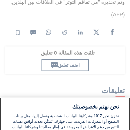
وتم تحذيره "من تفاقم التوتر" في العلاقات بين البلدين.
(AFP)
تلقت هذه المقالة 0 تعليق
اضف تعليق
تعليقات
نحن نهتم بخصوصيتك
لا توجد تعليقات مكتوبة حتى الآن. كن الأول!
نخزن نحن
1017
وشركاؤنا البيانات الشخصية ونصل إليها، مثل بيانات
التصفح أو المعرفات الفريدة، على جهازك. يُمكّن تحديد أوافق تقنيات
اكتب تعليقًا جديدًا ...
التتبع من دعم الأغراض المعروضة في إطار معالجتنا وشركائنا للبيانات