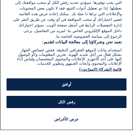
التي يجب توفيرها. سيؤدي تحديد رفض الكل أو سحب موافقتك إلى
تعطيلها. إذا تم تعطيل أدوات التتبع، فقد لا تكون بعض المحتويات
والإعلانات التي تراها ذا صلة بك. يمكنك إعادة عرض هذه القائمة
لتغيير اختياراتك أو سحب الموافقة في أي وقت عن طريق النقر على
إدارة التفضيلات الرابط في أسفل صفحة الويب. ستؤثر اختياراتك
داخل الموقع الإلكتروني الخاص بنا. لمزيد من التفاصيل، يرجى
الرجوع إلى سياسة الخصوصية الخاصة بنا.
نعمد نحن وشركاؤنا إلى معالجة البيانات لتقديم:
استخدام بيانات الموقع الجغرافي الدقيقة. فحص خصائص الجهاز
بشكل فعال من أجل تحديد الهوية. تخزين المعلومات و/أو الوصول
إليها على أحد الأجهزة. الإعلانات والمحتوى المخصصان وقياس أداء
الإعلانات والمحتوى وأبحاث الجمهور وتطوير الخدمات.
قائمة الشركاء (المورّدون)
أوافق
رفض الكل
عرض الأغراض
أخبار
أخبار هامة
مجانا
مذياع
برنامج