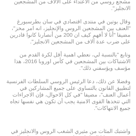
مشجع روسي من الاعتداء على الالاف من المشجعين
الانجليز".
وقال بوتين في منتدى اقتصادي في سان بطرسبورغ
"العنف بين المشجعين الروس والإنجليز، انه امر مخز"،
مضيفا "أنا لا أفهم كيف ان 200 من أنصارنا كانوا قادرين
على ضرب عدة آلاف من المشجعين الانجليز".
وتابع "بالنسبة لي، نعطي اهمية أقل لكرة القدم من
الاشتباكات بين المشجعين في كأس اوروبا 2016، هذا
مؤسف ويؤسفني ذلك".
وفضلا عن ذلك، دعا الرئيس الروسي السلطات الفرنسية
لتطبيق القانون بالتساوي على جميع المشاركين في
أعمال العنف"، مضيفا "في كل الاحوال، فإن الاجراءات
التي تتخذها القوى الامنية يجب أن تكون هي نفسها تجاه
جميع الانتهاكات".
واشتبك المئات من مثيري الشغب الروس والانجليز في