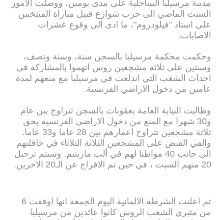
مدينة مرسيليا الساحلية على مدى يومين، ووصلت الامور
السبت الماضي الى حرب شوارع قبيل مباراة المنتخبين
على استاد "فيلودروم"، ما ادى الى وقوع عشرات
الاصابات.
وحكمت محكمة مرسيليا بالسجن سنة، وسنة ونصف،
وسنتين على ثلاثة مشجعين روس اتهموا بالمشاركة في
احداث الشغب التي اندلعت في مرسيليا مع منعهم لمدة
عامين من دخول الاراضي الفرنسية.
وطالبت النيابة العامة بعقوبات بالسجن تتراوج بين عام
و30 شهرا مع المنع من دخول الاراضي الفرنسية بحق
ثلاثة مشجعين تتراوح اعمارهم بين 28 عاما و33 عاما.
والقي القبض على المشجعين الثلاثة الثلاثاء في حافلتهم
الى جانب 40 مواطنا لهم في ألب ماريتيم. وسيتم ترحيل
20 منهم السبت ، في حين تم الافراج عن الـ20 الاخرين.
ثم اعلنت الشرطة الالمانية اليوم الجمعة انها اوقفت 6
من مثيري الشغب الروس كانوا عائدين من مرسيليا