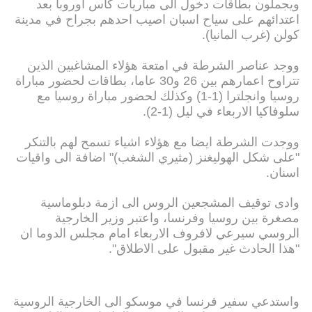
ويجملون بطاقات دخول الى مباريات كأس اوروبا بعد
اعتدائهم على سياح اسبان اصيب احدهم بجراح في مدينة
كولن (غرب المانيا).
ووجد عناصر الشرطة في امتعة هؤلاء المشاغبين الذين
تتراوح اعمارهم بين 26 و30 عاما، بطاقات لحضور مباراة
روسيا وانجلترا (1-1) وكذلك لحضور مباراة روسيا مع
سلوفاكيا الاربعاء في ليل (1-2).
ووجدت الشرطة ايضا مع هؤلاء اشياء تسمح لهم بالتنكر
"على شكل الهوليغنز (مثيري الشغب)" اضافة الى واقيات
اسنان.
وادى توقيف المشجعين الروس الى ازمة دبلوماسية
مصغرة بين روسيا وفرنسا، واعتبر وزير الخارجية
الروسي سيرعي لافروف الاربعاء امام مجلس الدوما ان
"هذا الحادث غير مقبول على الاطلاق".
واستدعي سفير فرنسا في موسكو الى الخارجية الروسية