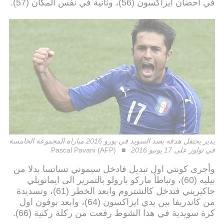
في احضان ايزاكسون (56)، وثانية في نفس المكان (57).
يدير يحتفل هدفه بضد السويد في يورو 2016 مباراة المجموعة الخامسة
في تولوز على 17 يونيو 2016
Pascal Pavani (AFP)
وأجرى كونتي اول تبديل فادخل سيموني تساتسا بدلا من
بيليه (60)، وتباطأ ماركو بارولو بالتمرير الى ايمانويلي
جاكيريني فتدخل كالشتروم وابعد الخطر (61)، وتسديدة
من كاندريفا بين يدي ايزاكسون (64)، وابعد بوفون اول
كرة سويدية في هذا الشوط رفعت من ركلة ركنية (66).