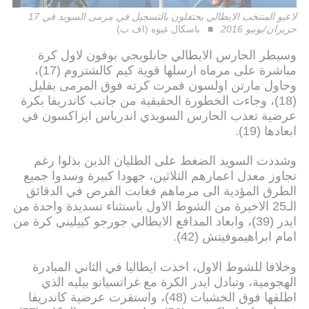
لاعبو المنتخب الايطالي يحتفلون بالتسجيل في مرمى السويد في 17
حزيران/يونيو 2016
باسكال غيوه (اف ب)
وسيطر الحارس الايطالي جانلويجي بوفون لاول كرة
مباشرة على مرماه ارسلها قوية كيم كالشتروم (17)،
وحاول مارتن اولسون فمرت كرته فوق المرمى بقليل
(18)، وجاءت الخطورة الحقيقية من جانب كاندريفا بكرة
عرضية تعذب الحارس السويدي اندرياس ايزاكسون في
ابعادها (19).
وشددت السويد الضغط على الطليان الذين بذلوا رغم
تجاوز معدل اعمارهم الثلاثين، جهودا كبيرة وسدوا جميع
الطرق المؤدية الى مرماهم فغابت الفرص في الدقائق
الـ25 الاخيرة من الشوط الاول باستثناء تسديدة واحدة من
ايدر (39)، وابعاد المدافع الايطالي جورجو كييليني كرة من
امام ابراهيموفيتش (42).
وخلافا للشوط الاول، اخذت ايطاليا في الثاني المبادرة
الهجومية، وتبادل ايدر الكرة مع غراتسيانو بيليه الذي
اطلقها فوق الخشبات (48)، واستقرت عرضية كاندريفا