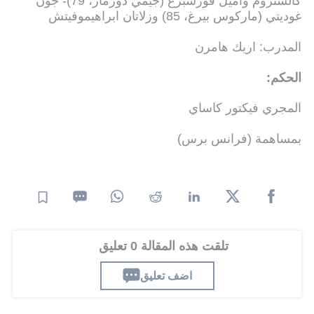
كالشتروم واميل فورسبرغ (جيمي دورماز، 79)- جون
غوديتي (ماركوس بيرغ، 85) وزلاتان ابراهيموفيتش
المدرب: اريك هامرن
الحكم:
المجري فيكتور كاساي
بمساهمة (فرانس برس)
تلقت هذه المقالة 0 تعليق
اضف تعليق