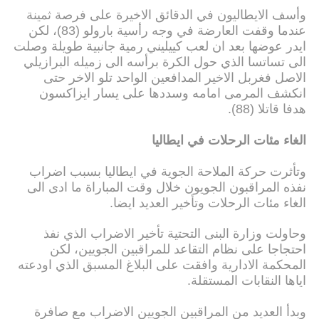
وأسف الايطاليون في الدقائق الاخيرة على فرصة ثمينة
عندما وقفت العارضة في وجه رأسية بارولو (83)، لكن
ايدر عوضها بعد ان لعب كييليني رمية جانبية طويلة وصلت
الى تساتسا الذي حول الكرة برأسه الى زميله البرازيلي
الاصل فغربل الاخير المدافعين الواحد تلو الاخر حتى
انكشف المرمى امامه وسددها على يسار ايزاكسون
هدفا قاتلا (88).
الغاء مئات الرحلات في ايطاليا
وتأثرت حركة الملاحة الجوية في ايطاليا بسبب اضراب
نفذه المراقبون الجويون خلال وقت المباراة ما ادى الى
الغاء مئات الرحلات وتأخير العديد ايضا.
وحاولت وزارة البنى التحتية تأخير الاضراب الذي نفذ
احتجاجا على نظام التقاعد للمراقبين الجويين، لكن
المحكمة الادارية وافقت على البلاغ المسبق الذي اودعته
اياها النقابات المستقلة.
وبدأ العديد من المراقبين الجويين الاضراب مع صافرة