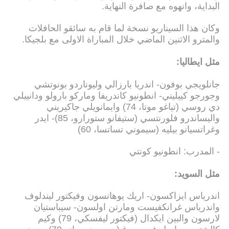
البداية، وانهوه مع صافرة النهاية.
وكان هذا السيناريو نسخة لما قام به سائقو الحافلات
والمترو الاثنين الماضي خلال المباراة الاولى مع بلجيكا.
مثل ايطاليا:
جانلويجي بوفون- اندريا بارزالي وليوناردو بونوتشي
وجورجو كييليني- انطونيو كاندريفا وماركو بارولو ودانييلي
دي روسي (تياغو موتا، 74) وايمانويلي جاكيريني
واليساندرو فلورنتسي (ستيفانو ستورارو، 85)- ايدر
وغراتسيانو بيليه (سيموني تساتسا، 60)
- المدرب: انطونيو كونتي
مثل السويد:
اندرياس ايزاكسون- اريك يوهانسون وفيكتور ليندلوف
واندرياس غرانكفيست ومارتن اولسون- سيباستيان
لارسون والبين ايكدال (فيكتور ليفسكي، 79) وكيم