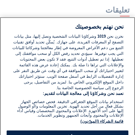
تعليقات
نحن نهتم بخصوصيتك
لا توجد تعليقات مكتوبة حتى الآن. كن الأول!
نخزن نحن
1019
وشركاؤنا البيانات الشخصية ونصل إليها، مثل بيانات
التصفح أو المعرفات الفريدة، على جهازك. يُمكّن تحديد أوافق تقنيات
اكتب تعليقًا جديدًا ...
التتبع من دعم الأغراض المعروضة في إطار معالجتنا وشركائنا للبيانات
التي يجب توفيرها. سيؤدي تحديد رفض الكل أو سحب موافقتك إلى
تعطيلها. إذا تم تعطيل أدوات التتبع، فقد لا تكون بعض المحتويات
والإعلانات التي تراها ذا صلة بك. يمكنك إعادة عرض هذه القائمة
لتغيير اختياراتك أو سحب الموافقة في أي وقت عن طريق النقر على
إدارة التفضيلات الرابط في أسفل صفحة الويب. ستؤثر اختياراتك
داخل الموقع الإلكتروني الخاص بنا. لمزيد من التفاصيل، يرجى
الرجوع إلى سياسة الخصوصية الخاصة بنا.
نعمد نحن وشركاؤنا إلى معالجة البيانات لتقديم:
استخدام بيانات الموقع الجغرافي الدقيقة. فحص خصائص الجهاز
بشكل فعال من أجل تحديد الهوية. تخزين المعلومات و/أو الوصول
إليها على أحد الأجهزة. الإعلانات والمحتوى المخصصان وقياس أداء
الإعلانات والمحتوى وأبحاث الجمهور وتطوير الخدمات.
قائمة الشركاء (المورّدون)