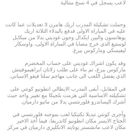
لاعب يسجل في 4 نسخ متتالية
وحملت تشكيلة المدرب اريك هامرن 3 تعديلات عما كانت
عليه في المباراة الاولى فدفع بالبدلاء الثلاثة اريك
يوهانسون والبين ايكدال وجون غوديتي بدلا من ميكايل
لوستيغ الذي خرج مصابا في المباراة الاولى، واوسكار
ليفيسكي وماركوس بيرغ.
وقد يكون اشراك غوديتي على حساب المخضرم
ماركوس بيرغ، تم بناء على طلب زلاتان ابراهيموفيتش
الذي يفضل اللعب الى جانب مهاجم سلتا فيغو الاسباني.
في المقابل، أبقى المدرب الايطالي انطونيو كونتي على
تشكيلته الاساسية التي هزمت بلجيكا مع تغيير واحد حيث
أشرك اليساندرو فلورنتسي بدلا من ماتيو دارميان.
وأجرى كونتي تبديلا تكتيكيا لعب بموجبه فلورنتسي في
الجناح الايسر مكان انطونيو كاندريفا، فيما أخذ الاخير
مكان لاعب مانشستر يونايتد الانكليزي دارميان في مركز