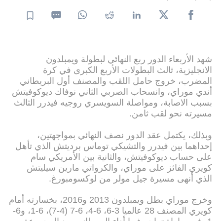
شهد الأربعاء الدور ربع النهائي لبطولة ويمبلدون
الانجليزية، ثالث البطولات الأربع الكبرى في كرة
المضرب، خروج حامل اللقب والمصنف أول البريطاني
أندي موراي، وانسحاب الصربي الثاني نوفاك ديوكوفيتش
بسبب الاصابة، ومواصلة السويسري روجيه فيدرر الثالث
مسيرته نحو لقب ثامن.
وبذلك، يكتمل عقد الدور نصف النهائي بمواجهتين،
إحداهما بين فيدرر والتشيكي توماس برديتش الذي تأهل
على حساب ديوكوفيتش، والثانية بين الأمريكي سام
كويري الفائز على موراي، والكرواتي مارين سيليتش
الذي أنهى مسيرة جيل مولر من لوكسومبورغ.
وخرج موراي بطل ويمبلدون 2013 و2016، بخسارته أمام
كويري المصنف 28 عالميا 3-6، 6-4، 6-7 (4-7)، 6-1، و6-