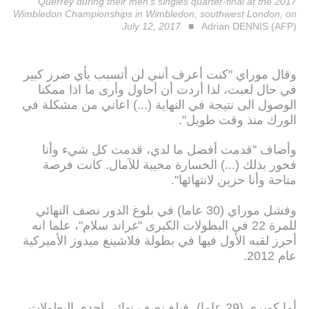
Querrey during their men's singles quarter-final at the 2017
Wimbledon Championships in Wimbledon, southwest London, on
July 12, 2017
Adrian DENNIS (AFP)
وقال موراي "كنت أعرف أنني لن أتسبب بأي ضرر كبير
في حال لعبت، لذا أردت أن أحاول وأرى ما اذا ممكنا
الوصول الى نتيجة في النهاية (...) اعاني من مشكلة في
الورك منذ وقت طويل".
وأضاف "قدمت أفضل ما لدي، قدمت كل شيء وأنا
فخور بذلك (...) الخسارة مخيبة للآمال. كانت فرصة
متاحة وأنا حزين لانتهائها".
وفشل موراي (30 عاما) في بلوغ الدور نصف النهائي
للمرة 22 في البطولات الكبرى "غراند سلام"، علما انه
أحرز لقبه الأول فيها في بطولة فلاشينغ ميدوز الأميركية
عام 2012.
أما كويري (29 عاما)، فبلغ نصف نهائي إحدى البطولات