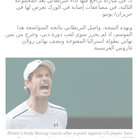
1، في مباراة تراجع فيها أداء البريطاني بعد المجموعة
الثالثة، في مضاعفات إصابة في الورك تعرض لها في
حزيران/ يونيو.
وبهذه النتيجة، واصل البريطاني نتائجه المتواضعة هذا
الموسم، اذ لم يحرز سوى لقب دورة دبي، وخرج من ثمن
نهائي بطولة استراليا المفتوحة ونصف نهائي رولان
غاروس الفرنسية.
Britain's Andy Murray reacts after a point against US player Sam