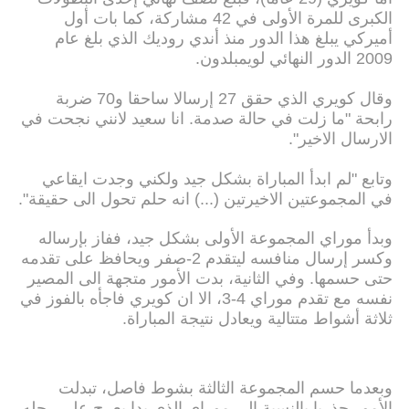
الكبرى للمرة الأولى في 42 مشاركة، كما بات أول
أميركي يبلغ هذا الدور منذ أندي روديك الذي بلغ عام
2009 الدور النهائي لويمبلدون.
وقال كويري الذي حقق 27 إرسالا ساحقا و70 ضربة
رابحة "ما زلت في حالة صدمة. انا سعيد لانني نجحت في
الارسال الاخير".
وتابع "لم ابدأ المباراة بشكل جيد ولكني وجدت ايقاعي
في المجموعتين الاخيرتين (...) انه حلم تحول الى حقيقة".
وبدأ موراي المجموعة الأولى بشكل جيد، ففاز بإرساله
وكسر إرسال منافسه ليتقدم 2-صفر ويحافظ على تقدمه
حتى حسمها. وفي الثانية، بدت الأمور متجهة الى المصير
نفسه مع تقدم موراي 4-3، الا ان كويري فاجأه بالفوز في
ثلاثة أشواط متتالية ويعادل نتيجة المباراة.
وبعدما حسم المجموعة الثالثة بشوط فاصل، تبدلت
الأمور جذريا بالنسبة الى موراي الذي بدا يعرج على رجله