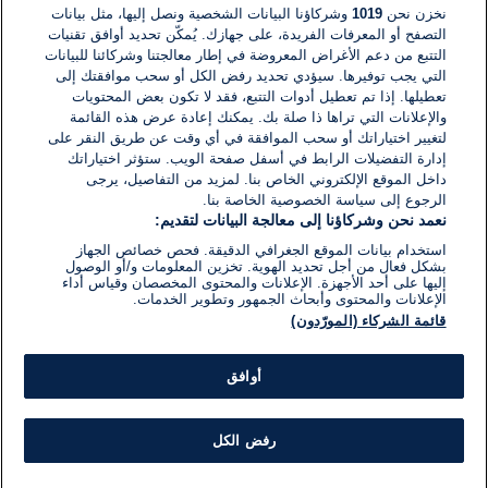
نخزن نحن
1019
وشركاؤنا البيانات الشخصية ونصل إليها، مثل بيانات
التصفح أو المعرفات الفريدة، على جهازك. يُمكّن تحديد أوافق تقنيات
اكتب تعليقًا جديدًا ...
التتبع من دعم الأغراض المعروضة في إطار معالجتنا وشركائنا للبيانات
التي يجب توفيرها. سيؤدي تحديد رفض الكل أو سحب موافقتك إلى
تعطيلها. إذا تم تعطيل أدوات التتبع، فقد لا تكون بعض المحتويات
والإعلانات التي تراها ذا صلة بك. يمكنك إعادة عرض هذه القائمة
لتغيير اختياراتك أو سحب الموافقة في أي وقت عن طريق النقر على
إدارة التفضيلات الرابط في أسفل صفحة الويب. ستؤثر اختياراتك
داخل الموقع الإلكتروني الخاص بنا. لمزيد من التفاصيل، يرجى
الرجوع إلى سياسة الخصوصية الخاصة بنا.
نعمد نحن وشركاؤنا إلى معالجة البيانات لتقديم:
استخدام بيانات الموقع الجغرافي الدقيقة. فحص خصائص الجهاز
بشكل فعال من أجل تحديد الهوية. تخزين المعلومات و/أو الوصول
إليها على أحد الأجهزة. الإعلانات والمحتوى المخصصان وقياس أداء
الإعلانات والمحتوى وأبحاث الجمهور وتطوير الخدمات.
قائمة الشركاء (المورّدون)
أوافق
رفض الكل