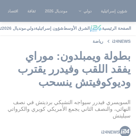
شؤون إسرائيلية
دولي
مونديال 2026
ثقافة
اقتصاد
الصفحة الرئيسية
الشرق الأوسط
شؤون إسرائيلية
دولي
مونديال 2026
ث
i24NEWS
رياضة
بطولة ويمبلدون: موراي
يفقد اللقب وفيدرر يقترب
وديوكوفيتش ينسحب
السويسري فيدرر سيواجه التشيكي برديتش في نصف
النهائي، والنصف الثاني يجمع الأمريكي كويري والكرواتي
سيليتش
i24NEWS