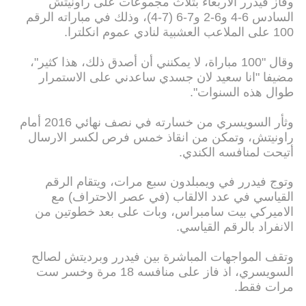
وفاز فيدرر الأربعاء بثلاث مجموعات على راونيتش
السادس 6-4 و6-2 و7-6 (7-4)، وذلك في مباراته الرقم
100 على الملاعب العشبية لنادي عموم انكلترا.
وقال "100 مباراة، لا يمكنني أن أصدق ذلك، هذا كثير"،
مضيفا "انا سعيد لان جسدي ساعدني على الاستمرار
طوال هذه السنوات".
وثأر السويسري من خسارته في نصف نهائي 2016 أمام
راونيتش، وتمكن من انقاذ خمس فرص لكسر الارسال
أتيحت لمنافسه الكندي.
وتوج فيدرر في ويمبلدون سبع مرات، ويتقام الرقم
القياسي في عدد الالقاب (في عصر الاحتراف) مع
الاميركي بيت سامبراس، وبات على بعد خطوتين من
الانفراد بالرقم القياسي.
وتقف المواجهات المباشرة بين فيدرر وبرديتش لصالح
السويسري، اذ فاز على منافسه 18 مرة وخسر ست
مرات فقط.