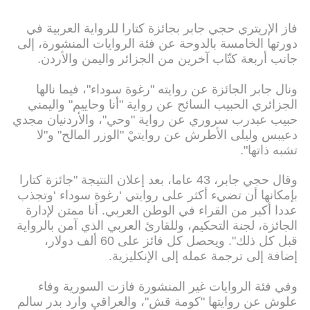
فاز الإريتري حجي جابر بجائزة كتارا للرواية العربية في
دورتها الخامسة بالدوحة عن فئة الروايات المنشورة، إلى
جانب أربعة كتّاب آخرين من الجزائر واليمن والأردن.
ونال جابر الجائزة عن روايته "رغوة سوداء"، فيما نالها
الجزائري الحبيب السائح عن رواية "أنا وحاييم" واليمني
حبيب عبدرب سروري عن رواية "وحي"، والأردنيان مجدي
دعيبس وليلى الأطرش عن روايتيْ "الوزر المالح" و"لا
تشبه ذاتها".
وقال حجي جابر، 43 عاما، بعد إعلان النتيجة "جائزة كتارا
بإمكانها أن تضيء أكثر على روايتي ‘رغوة سوداء ‘وتجذب
عددا أكبر من القراء في الوطن العربي. أنا ممتن لإدارة
الجائزة، لجنة التحكيم، وللقارئ العربي الذي آمن بالرواية
قبل كل ذلك". ويحصل كل فائز على 60 ألف دولار،
إضافة إلى ترجمة عمله إلى الإنكليزية.
وفي فئة الروايات غير المنشورة فازت السورية وفاء
علوش عن روايتها "كومة قش"، والعراقي وارد بدر سالم