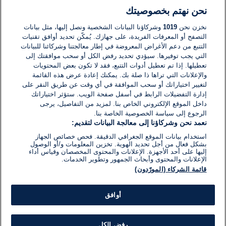
نحن نهتم بخصوصيتك
لا توجد تعليقات مكتوبة حتى الآن. كن الأول!
نخزن نحن
1019
وشركاؤنا البيانات الشخصية ونصل إليها، مثل بيانات
التصفح أو المعرفات الفريدة، على جهازك. يُمكّن تحديد أوافق تقنيات
اكتب تعليقًا جديدًا ...
التتبع من دعم الأغراض المعروضة في إطار معالجتنا وشركائنا للبيانات
التي يجب توفيرها. سيؤدي تحديد رفض الكل أو سحب موافقتك إلى
تعطيلها. إذا تم تعطيل أدوات التتبع، فقد لا تكون بعض المحتويات
والإعلانات التي تراها ذا صلة بك. يمكنك إعادة عرض هذه القائمة
لتغيير اختياراتك أو سحب الموافقة في أي وقت عن طريق النقر على
إدارة التفضيلات الرابط في أسفل صفحة الويب. ستؤثر اختياراتك
داخل الموقع الإلكتروني الخاص بنا. لمزيد من التفاصيل، يرجى
الرجوع إلى سياسة الخصوصية الخاصة بنا.
نعمد نحن وشركاؤنا إلى معالجة البيانات لتقديم:
استخدام بيانات الموقع الجغرافي الدقيقة. فحص خصائص الجهاز
بشكل فعال من أجل تحديد الهوية. تخزين المعلومات و/أو الوصول
إليها على أحد الأجهزة. الإعلانات والمحتوى المخصصان وقياس أداء
الإعلانات والمحتوى وأبحاث الجمهور وتطوير الخدمات.
قائمة الشركاء (المورّدون)
أوافق
رفض الكل