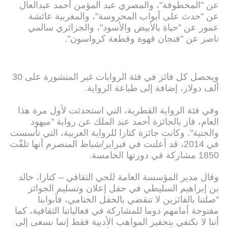
عن "المخطوفة"، والمصري عبد المؤمن أحمد عبدالعال
عن "حدث على أبواب المحروسة"، والمغربية عائشة
عمور عن "حياة بالأبيض والأسود"، والجزائري سالمي
ناصر عن "فنجان قهوة وقطعة كرواسون".
ويحصل كل فائز في فئة الروايات غير المنشورة على 30
ألف دولار، إضافة إلى طباعة الرواية.
وفي فئة الرواية القطرية، التي استحدثت لأول مرة هذا
العام، فاز بالجائزة أحمد عبد الملك عن رواية "ميهود
والجنية". وكانت جائزة كتارا للرواية العربية، التي تأسست
في 2014، قد أعلنت في فبراير/شباط المنصرم أنها تلقّت
1850 مشاركة في دورتها الخامسة.
وقال مدير المؤسسة العامة للحي الثقافي – كتارا، خالد
بن إبراهيم السليطي في حفل إعلان وتسليم الجوائز
"صلتنا بالفائزين لا تنقضي بالحفل الختامي، فأبوابنا
مفتوحة أمامهم دوما للمشاركة في فعالياتنا الثقافية، كما
أننا لا نكتفي بتحفيز المواهب الأدبية فقط إنما نسعى إلى