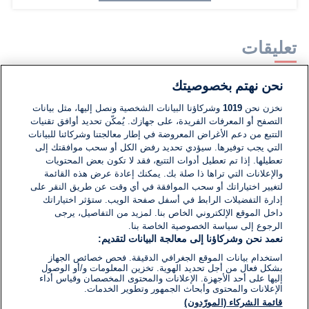
تعليقات
نحن نهتم بخصوصيتك
لا توجد تعليقات مكتوبة حتى الآن. كن الأول!
نخزن نحن
1019
وشركاؤنا البيانات الشخصية ونصل إليها، مثل بيانات
التصفح أو المعرفات الفريدة، على جهازك. يُمكّن تحديد أوافق تقنيات
اكتب تعليقًا جديدًا ...
التتبع من دعم الأغراض المعروضة في إطار معالجتنا وشركائنا للبيانات
التي يجب توفيرها. سيؤدي تحديد رفض الكل أو سحب موافقتك إلى
تعطيلها. إذا تم تعطيل أدوات التتبع، فقد لا تكون بعض المحتويات
والإعلانات التي تراها ذا صلة بك. يمكنك إعادة عرض هذه القائمة
لتغيير اختياراتك أو سحب الموافقة في أي وقت عن طريق النقر على
إدارة التفضيلات الرابط في أسفل صفحة الويب. ستؤثر اختياراتك
داخل الموقع الإلكتروني الخاص بنا. لمزيد من التفاصيل، يرجى
الرجوع إلى سياسة الخصوصية الخاصة بنا.
نعمد نحن وشركاؤنا إلى معالجة البيانات لتقديم:
استخدام بيانات الموقع الجغرافي الدقيقة. فحص خصائص الجهاز
بشكل فعال من أجل تحديد الهوية. تخزين المعلومات و/أو الوصول
إليها على أحد الأجهزة. الإعلانات والمحتوى المخصصان وقياس أداء
الإعلانات والمحتوى وأبحاث الجمهور وتطوير الخدمات.
قائمة الشركاء (المورّدون)