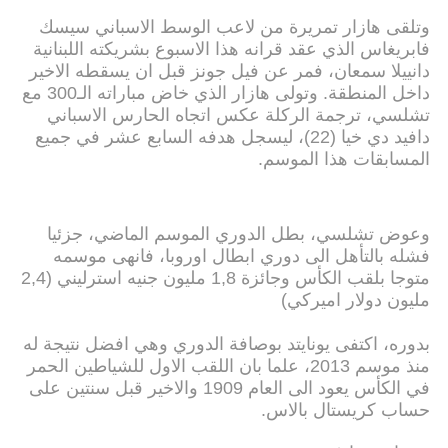
وتلقى هازار تمريرة من لاعب الوسط الاسباني سيسك
فابريغاس الذي عقد قرانه هذا الاسبوع بشريكته اللبنانية
دانييلا سمعان، فمر عن فيل جونز قبل ان يسقطه الاخير
داخل المنطقة. وتولى هازار الذي خاض مباراته الـ300 مع
تشلسي، ترجمة الركلة عكس اتجاه الحارس الاسباني
دافيد دي خيا (22)، ليسجل هدفه السابع عشر في جميع
المسابقات هذا الموسم.
وعوض تشلسي، بطل الدوري الموسم الماضي، جزئيا
فشله بالتأهل الى دوري ابطال اوروبا، فانهى موسمه
متوجا بلقب الكأس وجائزة 1,8 مليون جنيه استرليني (2,4
مليون دولار اميركي)
بدوره، اكتفى يونايتد بوصافة الدوري وهي افضل نتيجة له
منذ موسم 2013، علما بان اللقب الاول للشياطين الحمر
في الكأس يعود الى العام 1909 والاخير قبل سنتين على
حساب كريستال بالاس.