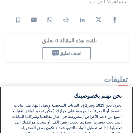
بمساهمة: ا.ف.ب
تلقت هذه المقالة 0 تعليق
اضف تعليق
تعليقات
نحن نهتم بخصوصيتك
لا توجد تعليقات مكتوبة حتى الآن. كن الأول!
نخزن نحن
1019
وشركاؤنا البيانات الشخصية ونصل إليها، مثل بيانات
التصفح أو المعرفات الفريدة، على جهازك. يُمكّن تحديد أوافق تقنيات
اكتب تعليقًا جديدًا ...
التتبع من دعم الأغراض المعروضة في إطار معالجتنا وشركائنا للبيانات
التي يجب توفيرها. سيؤدي تحديد رفض الكل أو سحب موافقتك إلى
تعطيلها. إذا تم تعطيل أدوات التتبع، فقد لا تكون بعض المحتويات