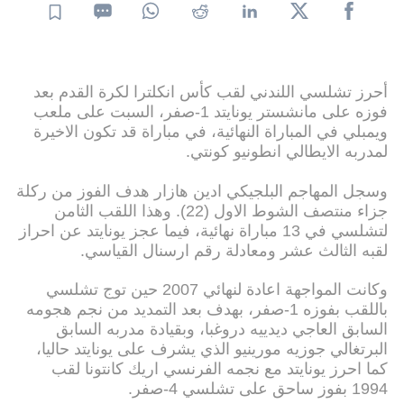
أحرز تشلسي اللندني لقب كأس انكلترا لكرة القدم بعد
فوزه على مانشستر يونايتد 1-صفر، السبت على ملعب
ويمبلي في المباراة النهائية، في مباراة قد تكون الاخيرة
لمدربه الايطالي انطونيو كونتي.
وسجل المهاجم البلجيكي ادين هازار هدف الفوز من ركلة
جزاء منتصف الشوط الاول (22). وهذا اللقب الثامن
لتشلسي في 13 مباراة نهائية، فيما عجز يونايتد عن احراز
لقبه الثالث عشر ومعادلة رقم ارسنال القياسي.
وكانت المواجهة اعادة لنهائي 2007 حين توج تشلسي
باللقب بفوزه 1-صفر، بهدف بعد التمديد من نجم هجومه
السابق العاجي ديدييه دروغبا، وبقيادة مدربه السابق
البرتغالي جوزيه مورينيو الذي يشرف على يونايتد حاليا،
كما احرز يونايتد مع نجمه الفرنسي اريك كانتونا لقب
1994 بفوز ساحق على تشلسي 4-صفر.