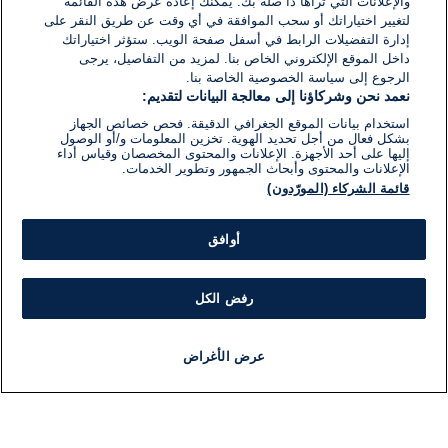
والإعلانات التي تراها ذا صلة بك. يمكنك إعادة عرض هذه القائمة
لتغيير اختياراتك أو سحب الموافقة في أي وقت عن طريق النقر على
إدارة التفضيلات الرابط في أسفل صفحة الويب. ستؤثر اختياراتك
داخل الموقع الإلكتروني الخاص بنا. لمزيد من التفاصيل، يرجى
الرجوع إلى سياسة الخصوصية الخاصة بنا.
نعمد نحن وشركاؤنا إلى معالجة البيانات لتقديم:
استخدام بيانات الموقع الجغرافي الدقيقة. فحص خصائص الجهاز
بشكل فعال من أجل تحديد الهوية. تخزين المعلومات و/أو الوصول
إليها على أحد الأجهزة. الإعلانات والمحتوى المخصصان وقياس أداء
الإعلانات والمحتوى وأبحاث الجمهور وتطوير الخدمات.
قائمة الشركاء (المورّدون)
أوافق
رفض الكل
عرض الأغراض
أخبار
أخبار هامة
مجانا
مذياع
برنامج