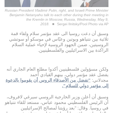
Russian President Vladimir Putin, right, and Israeli Prime Minister
Benjamin Netanyahu talk to each other during their meeting in
the Kremlin in Moscow, Russia, Wednesday, May 9,
2018.
Sergei Ilnitsky/Pool Photo via AP
وسبق أن دعت روسيا الى عقد مؤتمر سلام ولقاء قمة
ثلاثية بين نتنياهو وبوتين وعبّاس في موسكو أو سوتشي
الروسيتين، ضمن الجهود الروسية لإحياء عملية السلام
الراكدة بين الاسرائيليين والفلسطينيين.
ولكن مسؤولين فلسطينيين أكدوا مطلع العام الجاري أنه
يفضل عقد مؤتمر دولي، بينهم القيادي أحمد
مجدلاني:
"نفضل من الأصدقاء الروس أن يقوموا بالدعوة
إلى مؤتمر دولي للسلام".
وسبق أن أعلن وزير الخارجية الروسي سيرغي لافروف،
أن الرئيس الفلسطيني محمود عباس، مستعد للقاء نتنياهو
في روسيا. وقال: "بعد رؤيتنا لمصالح الإسرائيليين