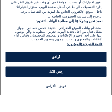
لتغيير اختياراتك أو سحب الموافقة في أي وقت عن طريق النقر على
إدارة التفضيلات الرابط في أسفل صفحة الويب. ستؤثر اختياراتك
داخل الموقع الإلكتروني الخاص بنا. لمزيد من التفاصيل، يرجى
الرجوع إلى سياسة الخصوصية الخاصة بنا.
نعمد نحن وشركاؤنا إلى معالجة البيانات لتقديم:
استخدام بيانات الموقع الجغرافي الدقيقة. فحص خصائص الجهاز
بشكل فعال من أجل تحديد الهوية. تخزين المعلومات و/أو الوصول
إليها على أحد الأجهزة. الإعلانات والمحتوى المخصصان وقياس أداء
الإعلانات والمحتوى وأبحاث الجمهور وتطوير الخدمات.
قائمة الشركاء (المورّدون)
أوافق
رفض الكل
عرض الأغراض
أخبار
أخبار هامة
مجانا
مذياع
برنامج