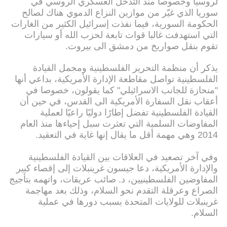
لروسيا وخصوصا منذ التدخل العسكري الروسي في
سوريا الذي غيّر من موازين النزاع الدموي هناك لصالح
الحكومة السورية، فيما نفذت إسرائيل الكثير من الغارات
التي استهدفت غالبا قوات تابعة لحزب الله أو سيارات
تقوم بنقل صواريخ من دمشق الى بيروت.
يذكر أن منظمة التحرير الفلسطينية ومجمل القيادة
الفلسطينية تواصل مقاطعة الإدارة الأمريكية، بداعي أنها
"منحازة للجانب الاسرائيلي" كما يقولون، خصوصا في
أعقاب نقل السفارة الأمريكية الى القدس، في حين أن
القيادة الفلسطينية تفضل إطارًا دوليًا راعيًا لعملية
المفاوضات السلمية التي تعثرت سبل إحياءها منذ العام
2014 وهي مهمة أقل ما يقال إنها غاية في التعقيد.
وفي آخر تصعيد في العلاقات بين القيادة الفلسطينية
والإدارة الأمريكية، دعا جيسون غرينبلات إلى إقصاء كبير
المفاوضين الفلسطينيين، د. صائب عريقات، واتهمه بتأجيج
الصراع وعرقلة التقدم نحو السلام، وذلك بعد مهاجمة
غرينبلات للولايات المتحدة بسبب دورها في عملية
السلام.