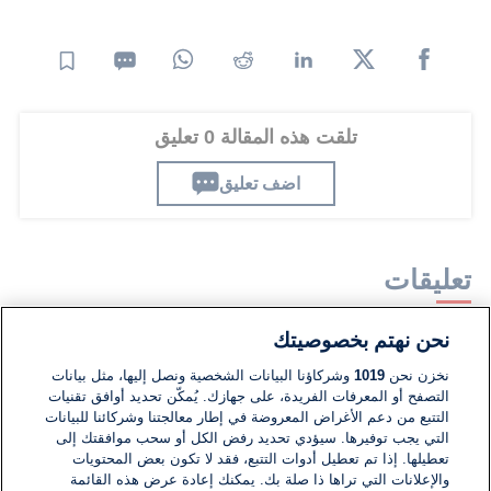
تلقت هذه المقالة 0 تعليق
اضف تعليق
تعليقات
نحن نهتم بخصوصيتك
لا توجد تعليقات مكتوبة حتى الآن. كن الأول!
نخزن نحن
1019
وشركاؤنا البيانات الشخصية ونصل إليها، مثل بيانات
التصفح أو المعرفات الفريدة، على جهازك. يُمكّن تحديد أوافق تقنيات
اكتب تعليقًا جديدًا ...
التتبع من دعم الأغراض المعروضة في إطار معالجتنا وشركائنا للبيانات
التي يجب توفيرها. سيؤدي تحديد رفض الكل أو سحب موافقتك إلى
تعطيلها. إذا تم تعطيل أدوات التتبع، فقد لا تكون بعض المحتويات
والإعلانات التي تراها ذا صلة بك. يمكنك إعادة عرض هذه القائمة