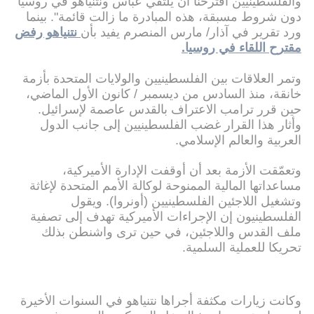
والفلسطينيين اقترحنا أن يلتقي عباس ونتنياهو في روسيا
دون شروط مسبقة، هذه المبادرة ما زالت قائمة". بينما
ورد تقرير في آذار/ مارس المنصرم يفيد بأن
نتنياهو رفض
مقترح اللقاء في روسيا.
وتمر العلاقات بين الفلسطينيين والولايات المتحدة بأزمة
خانقة، منذ السادس من ديسمبر / كانون الأول الماضي،
حين قرر ترامب الاعتراف بالقدس عاصمة لإسرائيل.
وأثار هذا القرار غضب الفلسطينيين إلى جانب الدول
العربية والعالم الإسلامي.
وتعمّقت الأزمة بعد أن أوقفت الإدارة الأميركية،
مساعداتها المالية الممنوحة لوكالة الأمم المتحدة لإغاثة
وتشغيل اللاجئين الفلسطينيين (أونروا). ويقول
الفلسطينيون إن الإجراءات الأميركية تهدف إلى تصفية
ملف القدس واللاجئين، في حين ترى واشنطن بذلك
تحريكا للعملية السلمية.
وكانت زيارات مكثفة أجراها نتنياهو في السنوات الأخيرة