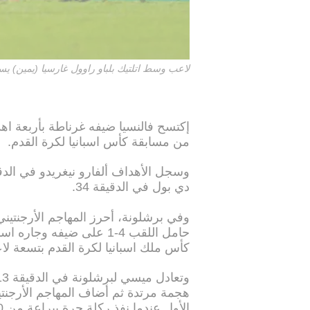
لاعب وسط اتلتيك بلباو راوول غارسيا (يمين) يسجل في مرمى سلت
إكتسح فالنسيا ضيفه غرناطة بأربعة اهد
من مسابقة كأس اسبانيا لكرة القدم.
دي بول في الدقيقة 34.
وفي برشلونة، أحرز المهاجم الأرجنتين
حامل اللقب 4-1 على ضيفه 
كأس ملك اسبانيا لكرة القدم بتسعة لاعب
هجمة مرتدة ثم أضاف المهاجم الأرجنتي
الأول عندما نفذ ركلة حرة ببراعة من 30 مترا.