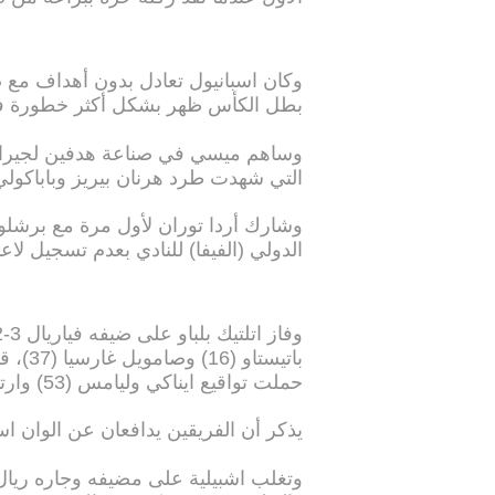
وكان اسبانيول تعادل بدون أهداف مع 
بطل الكأس ظهر بشكل أكثر خطورة في ل
وساهم ميسي في صناعة هدفين لجيرار ب
التي شهدت طرد هرنان بيريز وباباكولي
وشارك أردا توران لأول مرة مع برشلونة 
الدولي (الفيفا) للنادي بعدم تسجيل لاعب
باتيست
حملت تواقيع ايناكي وليامس (53) وارتيز ادوريز (67) والفرنسي ايميريك لابورت (80).
يذكر أن الفريقين يدافعان عن الوان اسب