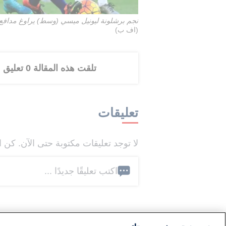
نجم برشلونة ليونيل ميسي (وسط) يراوغ مدافع اسبانيول انزو روك
(اف ب)
تلقت هذه المقالة 0 تعليق
تعليقات
لا توجد تعليقات مكتوبة حتى الآن. كن ا
اكتب تعليقًا جديدًا ...