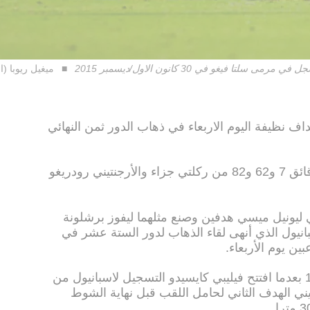
ا فيغو في 30 كانون الاول/ديسمبر 2015
ميغيل ريوبا 
اف نظيفة اليوم الاربعاء في ذهاب الدور ثمن النهائي
وسجل الأهداف ألفارو نيغريدو في الدقائق 7 و62 و82 من ركلتي جزاء والأرجنتيني رودريغو
ي ليونيل ميسي هدفين وصنع مثلهما ليفوز برشلونة
وجاره اسبانيول الذي أنهى لقاء الذهاب لدور الستة عشر في
ين يوم الأربعاء.
وتعادل ميسي لبرشلونة في الدقيقة 13 بعدما افتتح فيليبي كايسيدو التسجيل لاسبانيول من
ني الهدف الثاني لحامل اللقب قبل نهاية الشوط