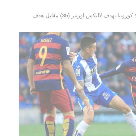
وتعادل ميرانديس مع ضيفه ديبورتيفو لا كورونيا بهدف لاليكس اورتيز (35) مقابل هدف