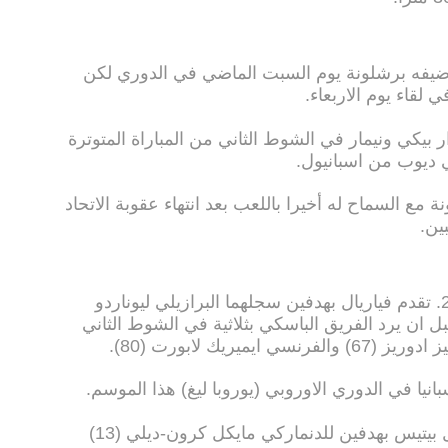
ضيفه برشلونة يوم السبت الماضي في الدوري لكن
قاء يوم الاربعاء.
يكي ونيمار في الشوط الثاني من المباراة المتوترة
 ديوب من اسبانيول.
مع السماح له أخيرا باللعب بعد انتهاء عقوبة الاتحاد
ين.
وفاز اتلتيك بلباو على ضيفه فياريال 3-2. تقدم فياريال بهدفين سجلهما البرازيلي ليوناردو
او (16) وصامويل غارسيا (37)، قبل ان يرد الفريق الباسكي بثلاثية في الشوط الثاني
انيا في الدوري الاوروبي (يوروبا ليغ) هذا الموسم.
وتغلب اشبيلية على مضيفه وجاره ريال بيتيس بهدفين للدنماركي مايكل كرون-ديلي (13)