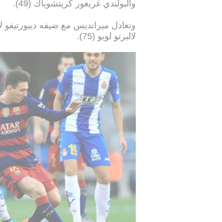
والبولندي غريغور كريتشوياك (49).
لالبرتو لوبو (75).