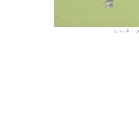
(اف ب/ارشيف)