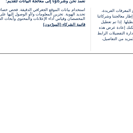
نعمد نحن وشركاؤنا إلى معالجة البيانات لتقديم:
استخدام بيانات الموقع الجغرافي الدقيقة. فحص خصا
 المعرفات الفريدة،
تحديد الهوية. تخزين المعلومات و/أو الوصول إليها على 
ار معالجتنا وشركائنا
المخصصان وقياس أداء الإعلانات والمحتوى وأبحاث ال
يلها. إذا تم تعطيل
قائمة الشركاء (المورّدون)
يمكنك إعادة عرض هذه
ارة التفضيلات الرابط
مزيد من التفاصيل،
مباشر
فئات
قانوني
ملخص الأخبار
شروط الخدمة
الشرق الأوسط
سياسة خاصة
شؤون إسرائيلية
شروط وأحكام الإعلان
دولي
إعلان إمكانية الوصول
مونديال 2026
إدارة التفضيلات
ثقافة
قائمة ملفات تعريف الارتباط
اقتصاد
رياضة
الحرب في إسرائيل