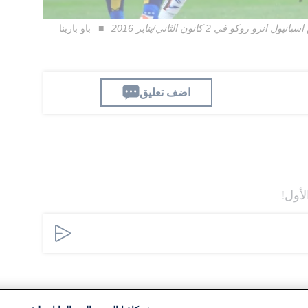
و في 2 كانون الثاني/يناير 2016
باو بارينا
اضف تعليق
لأول!