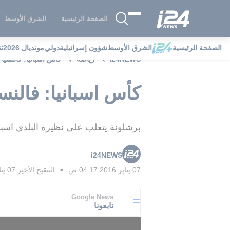
الصفحة الرئيسية
الشرق الأوسط
الصفحة الرئيسية
الشرق الأوسط
شؤون إسرائيلية
دولي
مونديال 2026
ث
i24NEWS
رياضة
كأس اسبانيا: فالنسيا
كأس اسبانيا: فالنس
برشلونة يتغلب على نظيره البلدي اسبانيول 4- مع هدفين لميسي1 وفالنسيا يكتسح غرناطة ب
i24NEWS
07 يناير 2016 04:17 ص
التنقيح الأخير
07 يناير 2016 05:31 ص
■
Google News
تابعونا