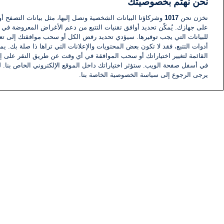
نحن نهتم بخصوصيتك
نخزن نحن
1017
وشركاؤنا البيانات الشخصية ونصل إليها، مثل بيانات التصفح أو
على جهازك. يُمكّن تحديد أوافق تقنيات التتبع من دعم الأغراض المعروضة في إط
للبيانات التي يجب توفيرها. سيؤدي تحديد رفض الكل أو سحب موافقتك إلى تعط
أدوات التتبع، فقد لا تكون بعض المحتويات والإعلانات التي تراها ذا صلة بك. 
القائمة لتغيير اختياراتك أو سحب الموافقة في أي وقت عن طريق النقر على إد
في أسفل صفحة الويب. ستؤثر اختياراتك داخل الموقع الإلكتروني الخاص بنا. ل
يرجى الرجوع إلى سياسة الخصوصية الخاصة بنا.
أخبار
أخبار هامة
معلومات
اللجنة التنفيذية i24NEWS
برنامج i24NEWS
الاذاعة الحية
حياة مهنية
اتصال
خريطة الموقع