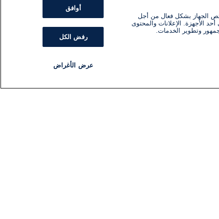
أوافق
ئص الجهاز بشكل فعال من أجل
أحد الأجهزة. الإعلانات والمحتوى
جمهور وتطوير الخدمات.
رفض الكل
عرض الأغراض
مذياع
برنامج
تابعنا
اشترك في النشرة الإخبارية